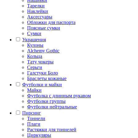
Нашивки
Тарелки
Наклейки
Аксессуары
Обложки для паспорта
Поясные сумки
Сумки
Украшения
Кулоны
Alchemy Gothic
Кольца
Тату чокеры
Серьги
Галстуки Боло
Браслеты кожаные
Футболки и майки
Майки
Футболка с длинным рукавом
Футболки группы
Футболки нейтральные
Пирсинг
Тоннели
Плаги
Растяжки для тоннелей
Циркуляры