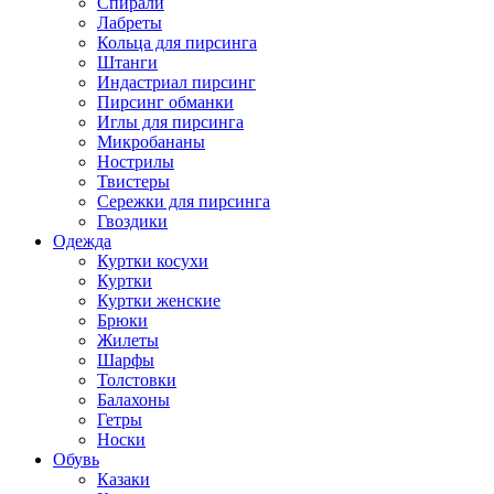
Спирали
Лабреты
Кольца для пирсинга
Штанги
Индастриал пирсинг
Пирсинг обманки
Иглы для пирсинга
Микробананы
Нострилы
Твистеры
Сережки для пирсинга
Гвоздики
Одежда
Куртки косухи
Куртки
Куртки женские
Брюки
Жилеты
Шарфы
Толстовки
Балахоны
Гетры
Носки
Обувь
Казаки