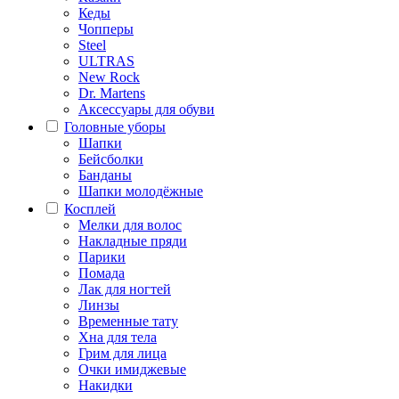
Кеды
Чопперы
Steel
ULTRAS
New Rock
Dr. Martens
Аксессуары для обуви
Головные уборы
Шапки
Бейсболки
Банданы
Шапки молодёжные
Косплей
Мелки для волос
Накладные пряди
Парики
Помада
Лак для ногтей
Линзы
Временные тату
Хна для тела
Грим для лица
Очки имиджевые
Накидки