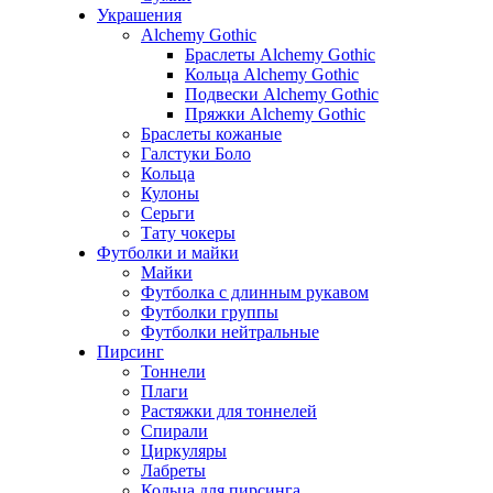
Украшения
Alchemy Gothic
Браслеты Alchemy Gothic
Кольца Alchemy Gothic
Подвески Alchemy Gothic
Пряжки Alchemy Gothic
Браслеты кожаные
Галстуки Боло
Кольца
Кулоны
Серьги
Тату чокеры
Футболки и майки
Майки
Футболка с длинным рукавом
Футболки группы
Футболки нейтральные
Пирсинг
Тоннели
Плаги
Растяжки для тоннелей
Спирали
Циркуляры
Лабреты
Кольца для пирсинга