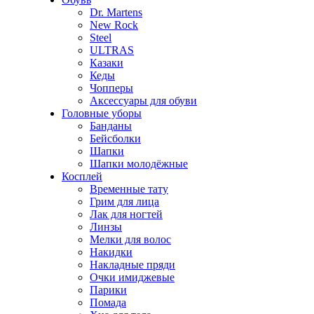
Dr. Martens
New Rock
Steel
ULTRAS
Казаки
Кеды
Чопперы
Аксессуары для обуви
Головные уборы
Банданы
Бейсболки
Шапки
Шапки молодёжные
Косплей
Временные тату
Грим для лица
Лак для ногтей
Линзы
Мелки для волос
Накидки
Накладные пряди
Очки имиджевые
Парики
Помада