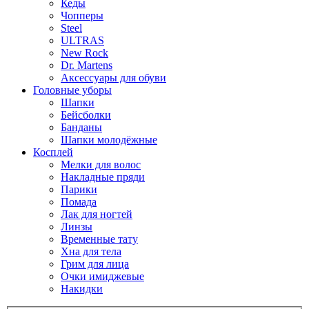
Кеды
Чопперы
Steel
ULTRAS
New Rock
Dr. Martens
Аксессуары для обуви
Головные уборы
Шапки
Бейсболки
Банданы
Шапки молодёжные
Косплей
Мелки для волос
Накладные пряди
Парики
Помада
Лак для ногтей
Линзы
Временные тату
Хна для тела
Грим для лица
Очки имиджевые
Накидки