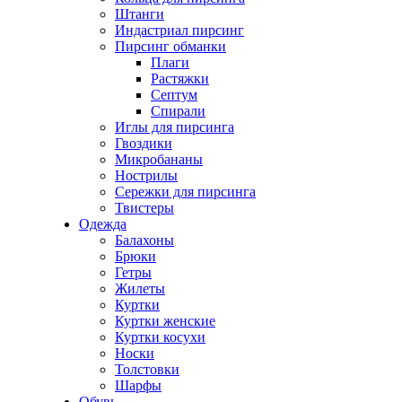
Штанги
Индастриал пирсинг
Пирсинг обманки
Плаги
Растяжки
Септум
Спирали
Иглы для пирсинга
Гвоздики
Микробананы
Нострилы
Сережки для пирсинга
Твистеры
Одежда
Балахоны
Брюки
Гетры
Жилеты
Куртки
Куртки женские
Куртки косухи
Носки
Толстовки
Шарфы
Обувь