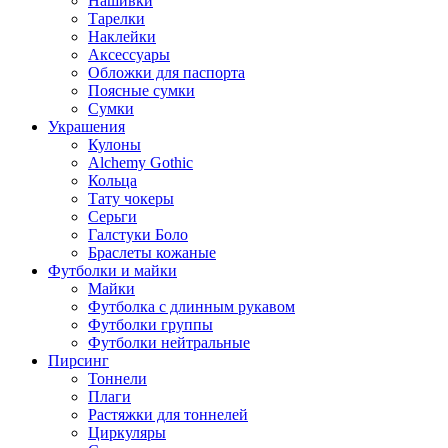
Нашивки
Тарелки
Наклейки
Аксессуары
Обложки для паспорта
Поясные сумки
Сумки
Украшения
Кулоны
Alchemy Gothic
Кольца
Тату чокеры
Серьги
Галстуки Боло
Браслеты кожаные
Футболки и майки
Майки
Футболка с длинным рукавом
Футболки группы
Футболки нейтральные
Пирсинг
Тоннели
Плаги
Растяжки для тоннелей
Циркуляры