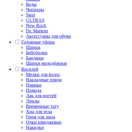
Кеды
Чопперы
Steel
ULTRAS
New Rock
Dr. Martens
Аксессуары для обуви
Головные уборы
Шапки
Бейсболки
Банданы
Шапки молодёжные
Косплей
Мелки для волос
Накладные пряди
Парики
Помада
Лак для ногтей
Линзы
Временные тату
Хна для тела
Грим для лица
Очки имиджевые
Накидки