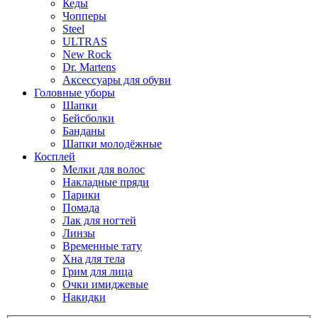
Кеды
Чопперы
Steel
ULTRAS
New Rock
Dr. Martens
Аксессуары для обуви
Головные уборы
Шапки
Бейсболки
Банданы
Шапки молодёжные
Косплей
Мелки для волос
Накладные пряди
Парики
Помада
Лак для ногтей
Линзы
Временные тату
Хна для тела
Грим для лица
Очки имиджевые
Накидки