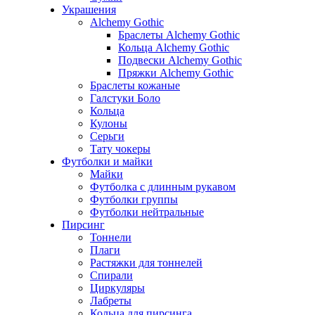
Украшения
Alchemy Gothic
Браслеты Alchemy Gothic
Кольца Alchemy Gothic
Подвески Alchemy Gothic
Пряжки Alchemy Gothic
Браслеты кожаные
Галстуки Боло
Кольца
Кулоны
Серьги
Тату чокеры
Футболки и майки
Майки
Футболка с длинным рукавом
Футболки группы
Футболки нейтральные
Пирсинг
Тоннели
Плаги
Растяжки для тоннелей
Спирали
Циркуляры
Лабреты
Кольца для пирсинга