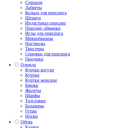
Спирали
Лабреты
Кольца для пирсинга
Штанги
Индастриал пирсинг
Пирсинг обманки
Иглы для пирсинга
Микробананы
Нострилы
Твистеры
Сережки для пирсинга
Гвоздики
Одежда
Куртки косухи
Куртки
Куртки женские
Брюки
Жилеты
Шарфы
Толстовки
Балахоны
Гетры
Носки
Обувь
Казаки