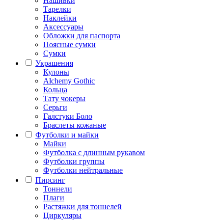
Нашивки
Тарелки
Наклейки
Аксессуары
Обложки для паспорта
Поясные сумки
Сумки
Украшения
Кулоны
Alchemy Gothic
Кольца
Тату чокеры
Серьги
Галстуки Боло
Браслеты кожаные
Футболки и майки
Майки
Футболка с длинным рукавом
Футболки группы
Футболки нейтральные
Пирсинг
Тоннели
Плаги
Растяжки для тоннелей
Циркуляры