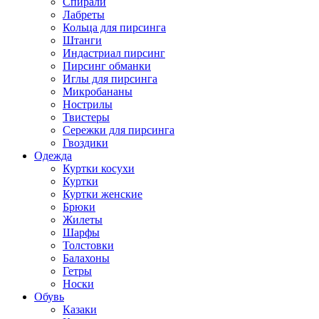
Спирали
Лабреты
Кольца для пирсинга
Штанги
Индастриал пирсинг
Пирсинг обманки
Иглы для пирсинга
Микробананы
Нострилы
Твистеры
Сережки для пирсинга
Гвоздики
Одежда
Куртки косухи
Куртки
Куртки женские
Брюки
Жилеты
Шарфы
Толстовки
Балахоны
Гетры
Носки
Обувь
Казаки