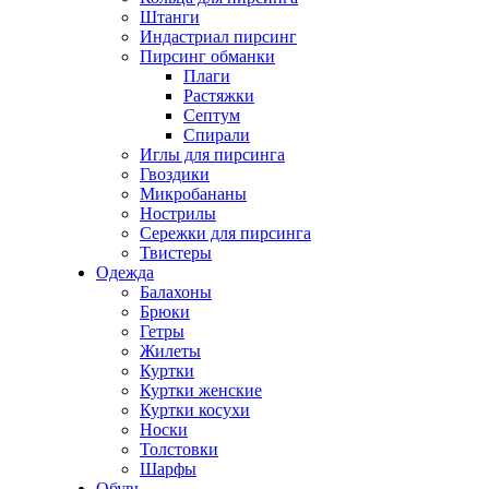
Штанги
Индастриал пирсинг
Пирсинг обманки
Плаги
Растяжки
Септум
Спирали
Иглы для пирсинга
Гвоздики
Микробананы
Нострилы
Сережки для пирсинга
Твистеры
Одежда
Балахоны
Брюки
Гетры
Жилеты
Куртки
Куртки женские
Куртки косухи
Носки
Толстовки
Шарфы
Обувь