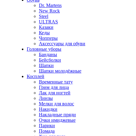
Dr. Martens
New Rock
Steel
ULTRAS
Казаки
Кеды
Чопперы
Аксессуары для обуви
Головные уборы
Банданы
Бейсболки
Шапки
Шапки молодёжные
Косплей
Временные тату
Грим для лица
Лак для ногтей
Линзы
Мелки для волос
Накидки
Накладные пряди
Очки имиджевые
Парики
Помада