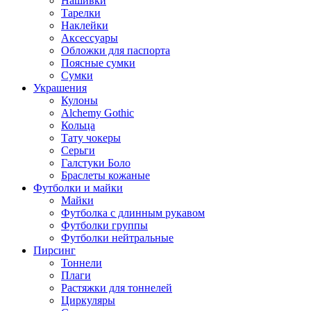
Нашивки
Тарелки
Наклейки
Аксессуары
Обложки для паспорта
Поясные сумки
Сумки
Украшения
Кулоны
Alchemy Gothic
Кольца
Тату чокеры
Серьги
Галстуки Боло
Браслеты кожаные
Футболки и майки
Майки
Футболка с длинным рукавом
Футболки группы
Футболки нейтральные
Пирсинг
Тоннели
Плаги
Растяжки для тоннелей
Циркуляры