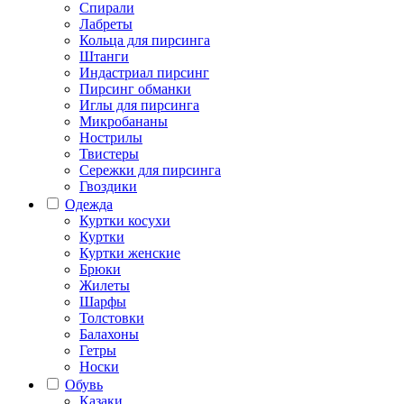
Спирали
Лабреты
Кольца для пирсинга
Штанги
Индастриал пирсинг
Пирсинг обманки
Иглы для пирсинга
Микробананы
Нострилы
Твистеры
Сережки для пирсинга
Гвоздики
Одежда
Куртки косухи
Куртки
Куртки женские
Брюки
Жилеты
Шарфы
Толстовки
Балахоны
Гетры
Носки
Обувь
Казаки