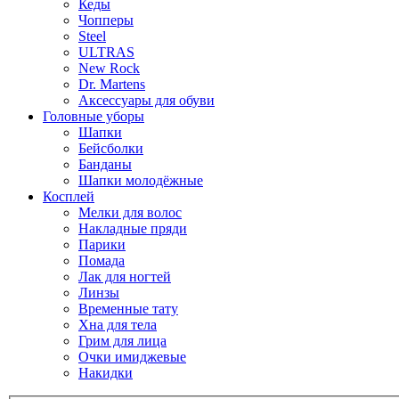
Кеды
Чопперы
Steel
ULTRAS
New Rock
Dr. Martens
Аксессуары для обуви
Головные уборы
Шапки
Бейсболки
Банданы
Шапки молодёжные
Косплей
Мелки для волос
Накладные пряди
Парики
Помада
Лак для ногтей
Линзы
Временные тату
Хна для тела
Грим для лица
Очки имиджевые
Накидки