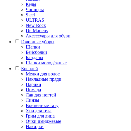
Кеды
Чопперы
Steel
ULTRAS
New Rock
Dr. Martens
Аксессуары для обуви
Головные уборы
Шапки
Бейсболки
Банданы
Шапки молодёжные
Косплей
Мелки для волос
Накладные пряди
Парики
Помада
Лак для ногтей
Линзы
Временные тату
Хна для тела
Грим для лица
Очки имиджевые
Накидки