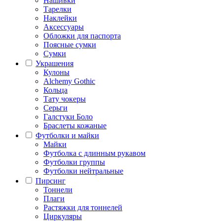
Нашивки
Тарелки
Наклейки
Аксессуары
Обложки для паспорта
Поясные сумки
Сумки
Украшения
Кулоны
Alchemy Gothic
Кольца
Тату чокеры
Серьги
Галстуки Боло
Браслеты кожаные
Футболки и майки
Майки
Футболка с длинным рукавом
Футболки группы
Футболки нейтральные
Пирсинг
Тоннели
Плаги
Растяжки для тоннелей
Циркуляры