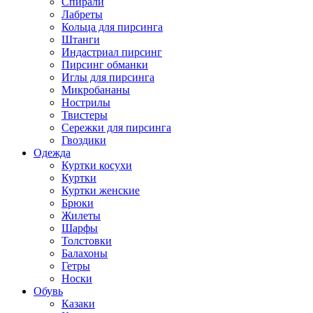
Спирали
Лабреты
Кольца для пирсинга
Штанги
Индастриал пирсинг
Пирсинг обманки
Иглы для пирсинга
Микробананы
Нострилы
Твистеры
Сережки для пирсинга
Гвоздики
Одежда
Куртки косухи
Куртки
Куртки женские
Брюки
Жилеты
Шарфы
Толстовки
Балахоны
Гетры
Носки
Обувь
Казаки