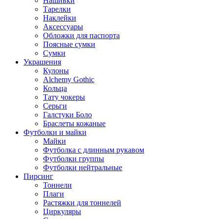
Нашивки
Тарелки
Наклейки
Аксессуары
Обложки для паспорта
Поясные сумки
Сумки
Украшения
Кулоны
Alchemy Gothic
Кольца
Тату чокеры
Серьги
Галстуки Боло
Браслеты кожаные
Футболки и майки
Майки
Футболка с длинным рукавом
Футболки группы
Футболки нейтральные
Пирсинг
Тоннели
Плаги
Растяжки для тоннелей
Циркуляры