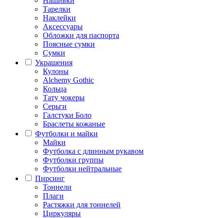
Нашивки
Тарелки
Наклейки
Аксессуары
Обложки для паспорта
Поясные сумки
Сумки
Украшения
Кулоны
Alchemy Gothic
Кольца
Тату чокеры
Серьги
Галстуки Боло
Браслеты кожаные
Футболки и майки
Майки
Футболка с длинным рукавом
Футболки группы
Футболки нейтральные
Пирсинг
Тоннели
Плаги
Растяжки для тоннелей
Циркуляры