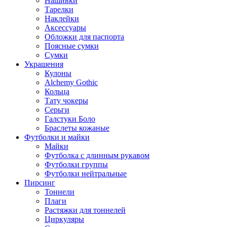
Нашивки
Тарелки
Наклейки
Аксессуары
Обложки для паспорта
Поясные сумки
Сумки
Украшения
Кулоны
Alchemy Gothic
Кольца
Тату чокеры
Серьги
Галстуки Боло
Браслеты кожаные
Футболки и майки
Майки
Футболка с длинным рукавом
Футболки группы
Футболки нейтральные
Пирсинг
Тоннели
Плаги
Растяжки для тоннелей
Циркуляры