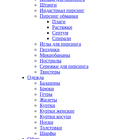
Штанги
Индастриал пирсинг
Пирсинг обманки
Плаги
Растяжки
Септум
Спирали
Иглы для пирсинга
Гвоздики
Микробананы
Нострилы
Сережки для пирсинга
Твистеры
Одежда
Балахоны
Брюки
Гетры
Жилеты
Куртки
Куртки женские
Куртки косухи
Носки
Толстовки
Шарфы
Обувь