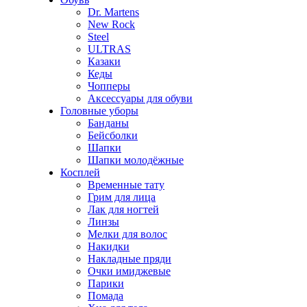
Dr. Martens
New Rock
Steel
ULTRAS
Казаки
Кеды
Чопперы
Аксессуары для обуви
Головные уборы
Банданы
Бейсболки
Шапки
Шапки молодёжные
Косплей
Временные тату
Грим для лица
Лак для ногтей
Линзы
Мелки для волос
Накидки
Накладные пряди
Очки имиджевые
Парики
Помада