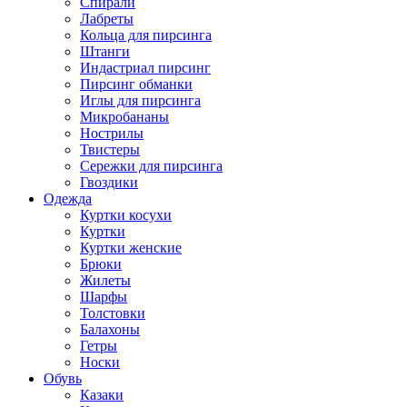
Спирали
Лабреты
Кольца для пирсинга
Штанги
Индастриал пирсинг
Пирсинг обманки
Иглы для пирсинга
Микробананы
Нострилы
Твистеры
Сережки для пирсинга
Гвоздики
Одежда
Куртки косухи
Куртки
Куртки женские
Брюки
Жилеты
Шарфы
Толстовки
Балахоны
Гетры
Носки
Обувь
Казаки