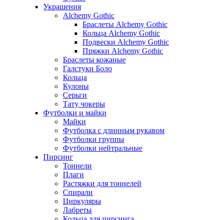
Украшения
Alchemy Gothic
Браслеты Alchemy Gothic
Кольца Alchemy Gothic
Подвески Alchemy Gothic
Пряжки Alchemy Gothic
Браслеты кожаные
Галстуки Боло
Кольца
Кулоны
Серьги
Тату чокеры
Футболки и майки
Майки
Футболка с длинным рукавом
Футболки группы
Футболки нейтральные
Пирсинг
Тоннели
Плаги
Растяжки для тоннелей
Спирали
Циркуляры
Лабреты
Кольца для пирсинга