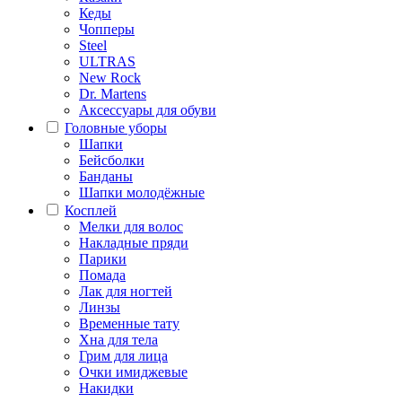
Кеды
Чопперы
Steel
ULTRAS
New Rock
Dr. Martens
Аксессуары для обуви
Головные уборы
Шапки
Бейсболки
Банданы
Шапки молодёжные
Косплей
Мелки для волос
Накладные пряди
Парики
Помада
Лак для ногтей
Линзы
Временные тату
Хна для тела
Грим для лица
Очки имиджевые
Накидки