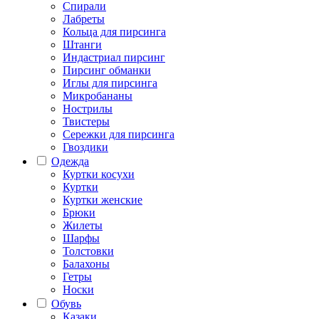
Спирали
Лабреты
Кольца для пирсинга
Штанги
Индастриал пирсинг
Пирсинг обманки
Иглы для пирсинга
Микробананы
Нострилы
Твистеры
Сережки для пирсинга
Гвоздики
Одежда
Куртки косухи
Куртки
Куртки женские
Брюки
Жилеты
Шарфы
Толстовки
Балахоны
Гетры
Носки
Обувь
Казаки