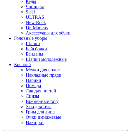
Кеды
Чопперы
Steel
ULTRAS
New Rock
Dr. Martens
Аксессуары для обуви
Головные уборы
Шапки
Бейсболки
Банданы
Шапки молодёжные
Косплей
Мелки для волос
Накладные пряди
Парики
Помада
Лак для ногтей
Линзы
Временные тату
Хна для тела
Грим для лица
Очки имиджевые
Накидки