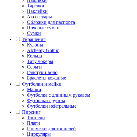
Нашивки
Тарелки
Наклейки
Аксессуары
Обложки для паспорта
Поясные сумки
Сумки
Украшения
Кулоны
Alchemy Gothic
Кольца
Тату чокеры
Серьги
Галстуки Боло
Браслеты кожаные
Футболки и майки
Майки
Футболка с длинным рукавом
Футболки группы
Футболки нейтральные
Пирсинг
Тоннели
Плаги
Растяжки для тоннелей
Циркуляры