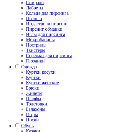
Спирали
Лабреты
Кольца для пирсинга
Штанги
Индастриал пирсинг
Пирсинг обманки
Иглы для пирсинга
Микробананы
Нострилы
Твистеры
Сережки для пирсинга
Гвоздики
Одежда
Куртки косухи
Куртки
Куртки женские
Брюки
Жилеты
Шарфы
Толстовки
Балахоны
Гетры
Носки
Обувь
Казаки