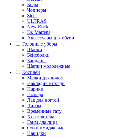
Кеды
Чопперы
Steel
ULTRAS
New Rock
Dr. Martens
Аксессуары для обуви
Головные уборы
Шапки
Бейсболки
Банданы
Шапки молодёжные
Косплей
Мелки для волос
Накладные пряди
Парики
Помада
Лак для ногтей
Линзы
Временные тату
Хна для тела
Грим для лица
Очки имиджевые
Накидки