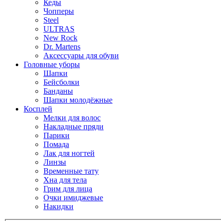
Кеды
Чопперы
Steel
ULTRAS
New Rock
Dr. Martens
Аксессуары для обуви
Головные уборы
Шапки
Бейсболки
Банданы
Шапки молодёжные
Косплей
Мелки для волос
Накладные пряди
Парики
Помада
Лак для ногтей
Линзы
Временные тату
Хна для тела
Грим для лица
Очки имиджевые
Накидки