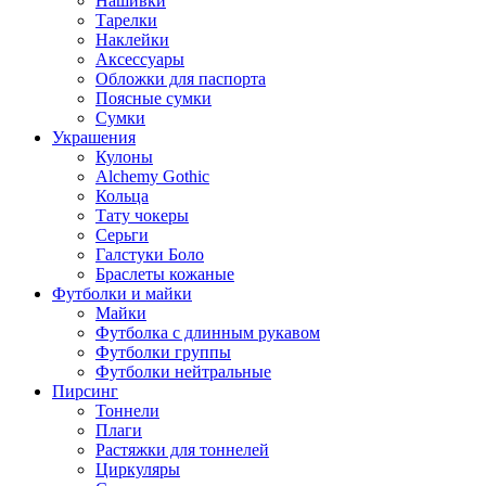
Нашивки
Тарелки
Наклейки
Аксессуары
Обложки для паспорта
Поясные сумки
Сумки
Украшения
Кулоны
Alchemy Gothic
Кольца
Тату чокеры
Серьги
Галстуки Боло
Браслеты кожаные
Футболки и майки
Майки
Футболка с длинным рукавом
Футболки группы
Футболки нейтральные
Пирсинг
Тоннели
Плаги
Растяжки для тоннелей
Циркуляры