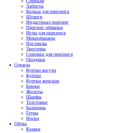
Спирали
Лабреты
Кольца для пирсинга
Штанги
Индастриал пирсинг
Пирсинг обманки
Иглы для пирсинга
Микробананы
Нострилы
Твистеры
Сережки для пирсинга
Гвоздики
Одежда
Куртки косухи
Куртки
Куртки женские
Брюки
Жилеты
Шарфы
Толстовки
Балахоны
Гетры
Носки
Обувь
Казаки