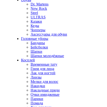
Dr. Martens
New Rock
Steel
ULTRAS
Казаки
Кеды
Чопперы
Аксессуары для обуви
Головные уборы
Банданы
Бейсболки
Шапки
Шапки молодёжные
Косплей
Временные тату
Грим для лица
Лак для ногтей
Линзы
Мелки для волос
Накидки
Накладные пряди
Очки имиджевые
Парики
Помада