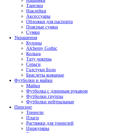
Нашивки
Тарелки
Наклейки
Аксессуары
Обложки для паспорта
Поясные сумки
Сумки
Украшения
Кулоны
Alchemy Gothic
Кольца
Тату чокеры
Серьги
Галстуки Боло
Браслеты кожаные
Футболки и майки
Майки
Футболка с длинным рукавом
Футболки группы
Футболки нейтральные
Пирсинг
Тоннели
Плаги
Растяжки для тоннелей
Циркуляры