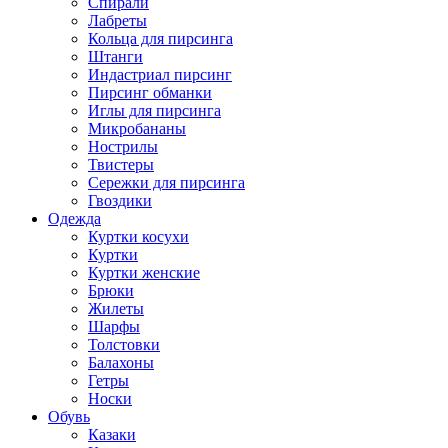
Спирали
Лабреты
Кольца для пирсинга
Штанги
Индастриал пирсинг
Пирсинг обманки
Иглы для пирсинга
Микробананы
Нострилы
Твистеры
Сережки для пирсинга
Гвоздики
Одежда
Куртки косухи
Куртки
Куртки женские
Брюки
Жилеты
Шарфы
Толстовки
Балахоны
Гетры
Носки
Обувь
Казаки