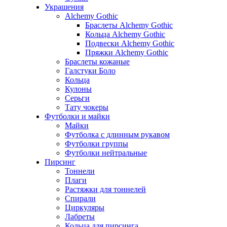
Украшения
Alchemy Gothic
Браслеты Alchemy Gothic
Кольца Alchemy Gothic
Подвески Alchemy Gothic
Пряжки Alchemy Gothic
Браслеты кожаные
Галстуки Боло
Кольца
Кулоны
Серьги
Тату чокеры
Футболки и майки
Майки
Футболка с длинным рукавом
Футболки группы
Футболки нейтральные
Пирсинг
Тоннели
Плаги
Растяжки для тоннелей
Спирали
Циркуляры
Лабреты
Кольца для пирсинга