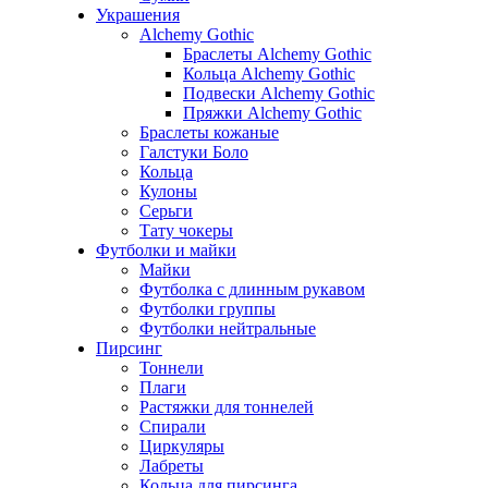
Украшения
Alchemy Gothic
Браслеты Alchemy Gothic
Кольца Alchemy Gothic
Подвески Alchemy Gothic
Пряжки Alchemy Gothic
Браслеты кожаные
Галстуки Боло
Кольца
Кулоны
Серьги
Тату чокеры
Футболки и майки
Майки
Футболка с длинным рукавом
Футболки группы
Футболки нейтральные
Пирсинг
Тоннели
Плаги
Растяжки для тоннелей
Спирали
Циркуляры
Лабреты
Кольца для пирсинга