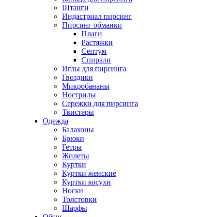
Штанги
Индастриал пирсинг
Пирсинг обманки
Плаги
Растяжки
Септум
Спирали
Иглы для пирсинга
Гвоздики
Микробананы
Нострилы
Сережки для пирсинга
Твистеры
Одежда
Балахоны
Брюки
Гетры
Жилеты
Куртки
Куртки женские
Куртки косухи
Носки
Толстовки
Шарфы
Обувь