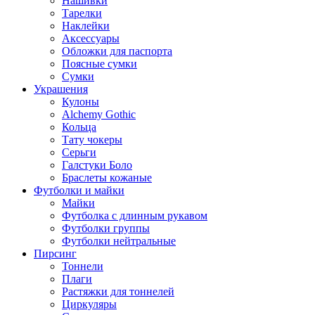
Нашивки
Тарелки
Наклейки
Аксессуары
Обложки для паспорта
Поясные сумки
Сумки
Украшения
Кулоны
Alchemy Gothic
Кольца
Тату чокеры
Серьги
Галстуки Боло
Браслеты кожаные
Футболки и майки
Майки
Футболка с длинным рукавом
Футболки группы
Футболки нейтральные
Пирсинг
Тоннели
Плаги
Растяжки для тоннелей
Циркуляры