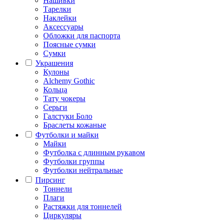
Нашивки
Тарелки
Наклейки
Аксессуары
Обложки для паспорта
Поясные сумки
Сумки
Украшения
Кулоны
Alchemy Gothic
Кольца
Тату чокеры
Серьги
Галстуки Боло
Браслеты кожаные
Футболки и майки
Майки
Футболка с длинным рукавом
Футболки группы
Футболки нейтральные
Пирсинг
Тоннели
Плаги
Растяжки для тоннелей
Циркуляры