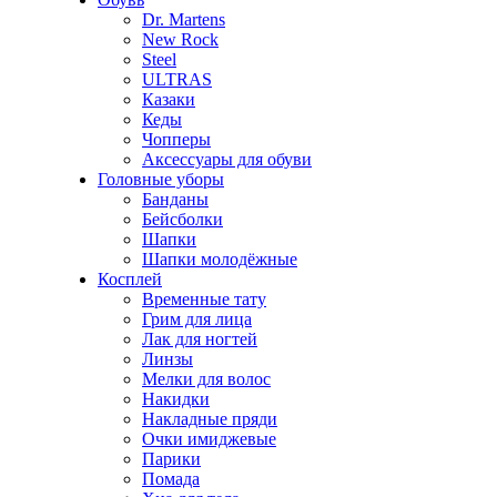
Dr. Martens
New Rock
Steel
ULTRAS
Казаки
Кеды
Чопперы
Аксессуары для обуви
Головные уборы
Банданы
Бейсболки
Шапки
Шапки молодёжные
Косплей
Временные тату
Грим для лица
Лак для ногтей
Линзы
Мелки для волос
Накидки
Накладные пряди
Очки имиджевые
Парики
Помада