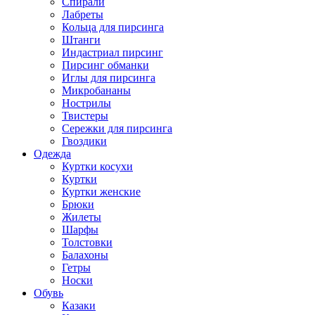
Спирали
Лабреты
Кольца для пирсинга
Штанги
Индастриал пирсинг
Пирсинг обманки
Иглы для пирсинга
Микробананы
Нострилы
Твистеры
Сережки для пирсинга
Гвоздики
Одежда
Куртки косухи
Куртки
Куртки женские
Брюки
Жилеты
Шарфы
Толстовки
Балахоны
Гетры
Носки
Обувь
Казаки