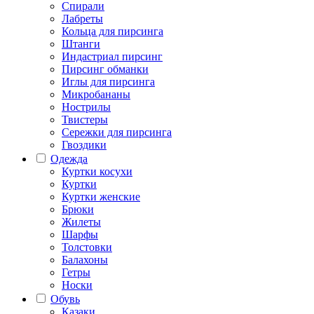
Спирали
Лабреты
Кольца для пирсинга
Штанги
Индастриал пирсинг
Пирсинг обманки
Иглы для пирсинга
Микробананы
Нострилы
Твистеры
Сережки для пирсинга
Гвоздики
Одежда
Куртки косухи
Куртки
Куртки женские
Брюки
Жилеты
Шарфы
Толстовки
Балахоны
Гетры
Носки
Обувь
Казаки