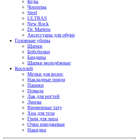
Кеды
Чопперы
Steel
ULTRAS
New Rock
Dr. Martens
Аксессуары для обуви
Головные уборы
Шапки
Бейсболки
Банданы
Шапки молодёжные
Косплей
Мелки для волос
Накладные пряди
Парики
Помада
Лак для ногтей
Линзы
Временные тату
Хна для тела
Грим для лица
Очки имиджевые
Накидки