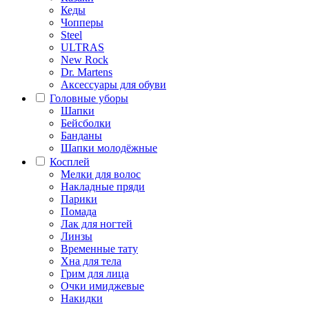
Кеды
Чопперы
Steel
ULTRAS
New Rock
Dr. Martens
Аксессуары для обуви
Головные уборы
Шапки
Бейсболки
Банданы
Шапки молодёжные
Косплей
Мелки для волос
Накладные пряди
Парики
Помада
Лак для ногтей
Линзы
Временные тату
Хна для тела
Грим для лица
Очки имиджевые
Накидки