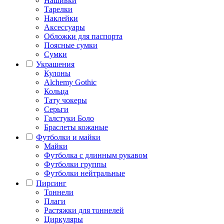
Нашивки
Тарелки
Наклейки
Аксессуары
Обложки для паспорта
Поясные сумки
Сумки
Украшения
Кулоны
Alchemy Gothic
Кольца
Тату чокеры
Серьги
Галстуки Боло
Браслеты кожаные
Футболки и майки
Майки
Футболка с длинным рукавом
Футболки группы
Футболки нейтральные
Пирсинг
Тоннели
Плаги
Растяжки для тоннелей
Циркуляры