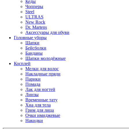
Кеды
Чопперы
Steel
ULTRAS
New Rock
Dr. Martens
Аксессуары для обуви
Головные уборы
Шапки
Бейсболки
Банданы
Шапки молодёжные
Косплей
Мелки для волос
Накладные пряди
Парики
Помада
Лак для ногтей
Линзы
Временные тату
Хна для тела
Грим для лица
Очки имиджевые
Накидки