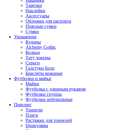
Нашивки
Тарелки
Наклейки
Аксессуары
Обложки для паспорта
Поясные сумки
Сумки
Украшения
Кулоны
Alchemy Gothic
Кольца
Тату чокеры
Серьги
Галстуки Боло
Браслеты кожаные
Футболки и майки
Майки
Футболка с длинным рукавом
Футболки группы
Футболки нейтральные
Пирсинг
Тоннели
Плаги
Растяжки для тоннелей
Циркуляры