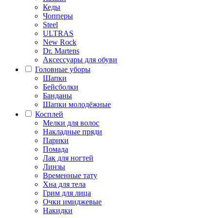
Кеды
Чопперы
Steel
ULTRAS
New Rock
Dr. Martens
Аксессуары для обуви
Головные уборы
Шапки
Бейсболки
Банданы
Шапки молодёжные
Косплей
Мелки для волос
Накладные пряди
Парики
Помада
Лак для ногтей
Линзы
Временные тату
Хна для тела
Грим для лица
Очки имиджевые
Накидки