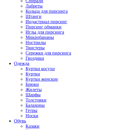
Спирали
Лабреты
Кольца для пирсинга
Штанги
Индастриал пирсинг
Пирсинг обманки
Иглы для пирсинга
Микробананы
Нострилы
Твистеры
Сережки для пирсинга
Гвоздики
Одежда
Куртки косухи
Куртки
Куртки женские
Брюки
Жилеты
Шарфы
Толстовки
Балахоны
Гетры
Носки
Обувь
Казаки