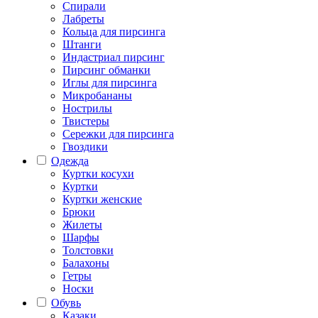
Спирали
Лабреты
Кольца для пирсинга
Штанги
Индастриал пирсинг
Пирсинг обманки
Иглы для пирсинга
Микробананы
Нострилы
Твистеры
Сережки для пирсинга
Гвоздики
Одежда
Куртки косухи
Куртки
Куртки женские
Брюки
Жилеты
Шарфы
Толстовки
Балахоны
Гетры
Носки
Обувь
Казаки