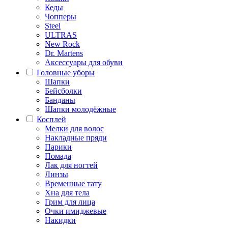
Кеды
Чопперы
Steel
ULTRAS
New Rock
Dr. Martens
Аксессуары для обуви
Головные уборы
Шапки
Бейсболки
Банданы
Шапки молодёжные
Косплей
Мелки для волос
Накладные пряди
Парики
Помада
Лак для ногтей
Линзы
Временные тату
Хна для тела
Грим для лица
Очки имиджевые
Накидки