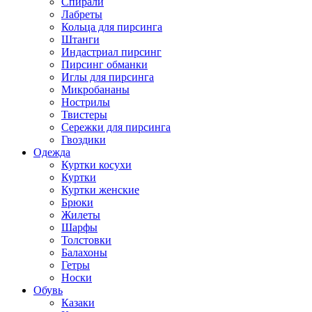
Спирали
Лабреты
Кольца для пирсинга
Штанги
Индастриал пирсинг
Пирсинг обманки
Иглы для пирсинга
Микробананы
Нострилы
Твистеры
Сережки для пирсинга
Гвоздики
Одежда
Куртки косухи
Куртки
Куртки женские
Брюки
Жилеты
Шарфы
Толстовки
Балахоны
Гетры
Носки
Обувь
Казаки