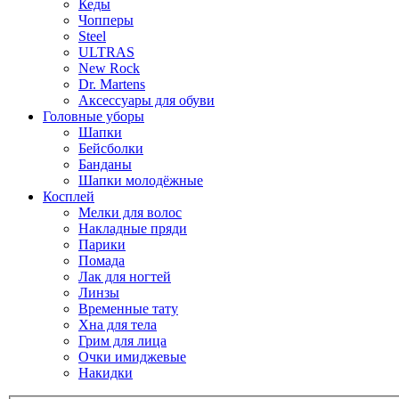
Кеды
Чопперы
Steel
ULTRAS
New Rock
Dr. Martens
Аксессуары для обуви
Головные уборы
Шапки
Бейсболки
Банданы
Шапки молодёжные
Косплей
Мелки для волос
Накладные пряди
Парики
Помада
Лак для ногтей
Линзы
Временные тату
Хна для тела
Грим для лица
Очки имиджевые
Накидки