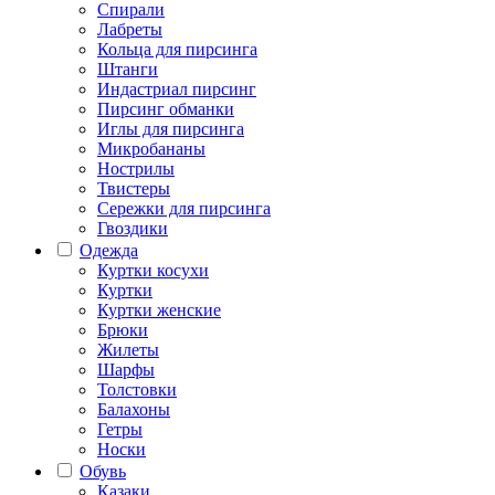
Спирали
Лабреты
Кольца для пирсинга
Штанги
Индастриал пирсинг
Пирсинг обманки
Иглы для пирсинга
Микробананы
Нострилы
Твистеры
Сережки для пирсинга
Гвоздики
Одежда
Куртки косухи
Куртки
Куртки женские
Брюки
Жилеты
Шарфы
Толстовки
Балахоны
Гетры
Носки
Обувь
Казаки