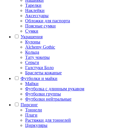
Нашивки
Тарелки
Наклейки
Аксессуары
Обложки для паспорта
Поясные сумки
Сумки
Украшения
Кулоны
Alchemy Gothic
Кольца
Тату чокеры
Серьги
Галстуки Боло
Браслеты кожаные
Футболки и майки
Майки
Футболка с длинным рукавом
Футболки группы
Футболки нейтральные
Пирсинг
Тоннели
Плаги
Растяжки для тоннелей
Циркуляры