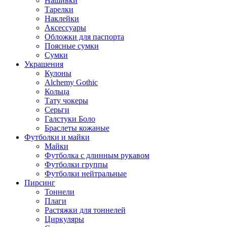
Нашивки
Тарелки
Наклейки
Аксессуары
Обложки для паспорта
Поясные сумки
Сумки
Украшения
Кулоны
Alchemy Gothic
Кольца
Тату чокеры
Серьги
Галстуки Боло
Браслеты кожаные
Футболки и майки
Майки
Футболка с длинным рукавом
Футболки группы
Футболки нейтральные
Пирсинг
Тоннели
Плаги
Растяжки для тоннелей
Циркуляры