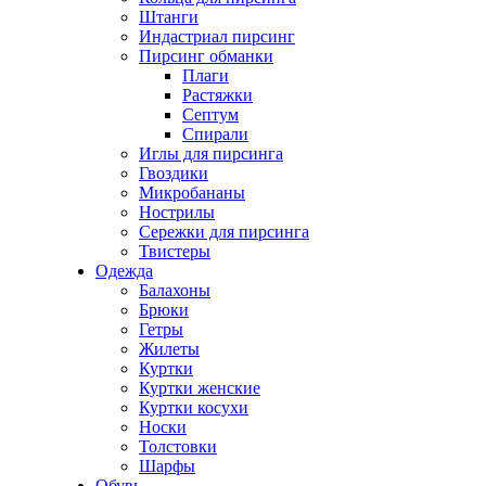
Штанги
Индастриал пирсинг
Пирсинг обманки
Плаги
Растяжки
Септум
Спирали
Иглы для пирсинга
Гвоздики
Микробананы
Нострилы
Сережки для пирсинга
Твистеры
Одежда
Балахоны
Брюки
Гетры
Жилеты
Куртки
Куртки женские
Куртки косухи
Носки
Толстовки
Шарфы
Обувь