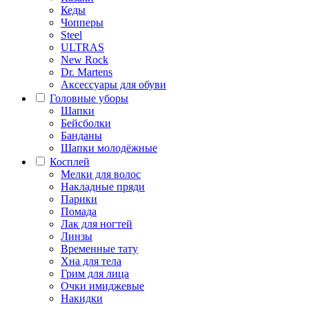
Кеды
Чопперы
Steel
ULTRAS
New Rock
Dr. Martens
Аксессуары для обуви
Головные уборы
Шапки
Бейсболки
Банданы
Шапки молодёжные
Косплей
Мелки для волос
Накладные пряди
Парики
Помада
Лак для ногтей
Линзы
Временные тату
Хна для тела
Грим для лица
Очки имиджевые
Накидки