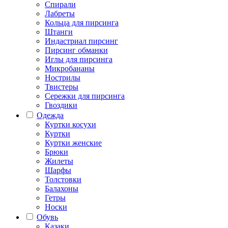
Спирали
Лабреты
Кольца для пирсинга
Штанги
Индастриал пирсинг
Пирсинг обманки
Иглы для пирсинга
Микробананы
Нострилы
Твистеры
Сережки для пирсинга
Гвоздики
Одежда
Куртки косухи
Куртки
Куртки женские
Брюки
Жилеты
Шарфы
Толстовки
Балахоны
Гетры
Носки
Обувь
Казаки