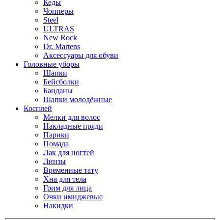
Кеды
Чопперы
Steel
ULTRAS
New Rock
Dr. Martens
Аксессуары для обуви
Головные уборы
Шапки
Бейсболки
Банданы
Шапки молодёжные
Косплей
Мелки для волос
Накладные пряди
Парики
Помада
Лак для ногтей
Линзы
Временные тату
Хна для тела
Грим для лица
Очки имиджевые
Накидки