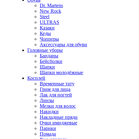
Dr. Martens
New Rock
Steel
ULTRAS
Казаки
Кеды
Чопперы
Аксессуары для обуви
Головные уборы
Банданы
Бейсболки
Шапки
Шапки молодёжные
Косплей
Временные тату
Грим для лица
Лак для ногтей
Линзы
Мелки для волос
Накидки
Накладные пряди
Очки имиджевые
Парики
Помада