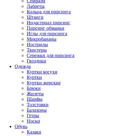
Спирали
Лабреты
Кольца для пирсинга
Штанги
Индастриал пирсинг
Пирсинг обманки
Иглы для пирсинга
Микробананы
Нострилы
Твистеры
Сережки для пирсинга
Гвоздики
Одежда
Куртки косухи
Куртки
Куртки женские
Брюки
Жилеты
Шарфы
Толстовки
Балахоны
Гетры
Носки
Обувь
Казаки