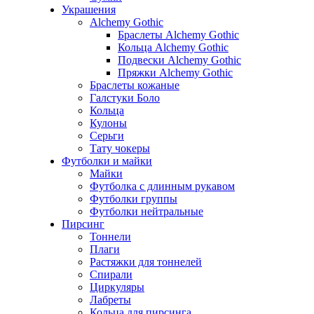
Украшения
Alchemy Gothic
Браслеты Alchemy Gothic
Кольца Alchemy Gothic
Подвески Alchemy Gothic
Пряжки Alchemy Gothic
Браслеты кожаные
Галстуки Боло
Кольца
Кулоны
Серьги
Тату чокеры
Футболки и майки
Майки
Футболка с длинным рукавом
Футболки группы
Футболки нейтральные
Пирсинг
Тоннели
Плаги
Растяжки для тоннелей
Спирали
Циркуляры
Лабреты
Кольца для пирсинга