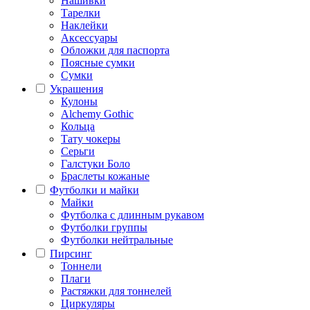
Нашивки
Тарелки
Наклейки
Аксессуары
Обложки для паспорта
Поясные сумки
Сумки
Украшения
Кулоны
Alchemy Gothic
Кольца
Тату чокеры
Серьги
Галстуки Боло
Браслеты кожаные
Футболки и майки
Майки
Футболка с длинным рукавом
Футболки группы
Футболки нейтральные
Пирсинг
Тоннели
Плаги
Растяжки для тоннелей
Циркуляры