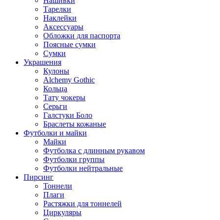
Нашивки
Тарелки
Наклейки
Аксессуары
Обложки для паспорта
Поясные сумки
Сумки
Украшения
Кулоны
Alchemy Gothic
Кольца
Тату чокеры
Серьги
Галстуки Боло
Браслеты кожаные
Футболки и майки
Майки
Футболка с длинным рукавом
Футболки группы
Футболки нейтральные
Пирсинг
Тоннели
Плаги
Растяжки для тоннелей
Циркуляры