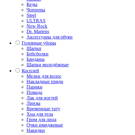
Кеды
Чопперы
Steel
ULTRAS
New Rock
Dr. Martens
Аксессуары для обуви
Головные уборы
Шапки
Бейсболки
Банданы
Шапки молодёжные
Косплей
Мелки для волос
Накладные пряди
Парики
Помада
Лак для ногтей
Линзы
Временные тату
Хна для тела
Грим для лица
Очки имиджевые
Накидки