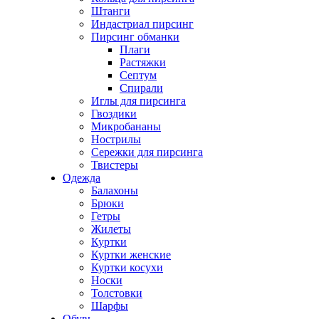
Штанги
Индастриал пирсинг
Пирсинг обманки
Плаги
Растяжки
Септум
Спирали
Иглы для пирсинга
Гвоздики
Микробананы
Нострилы
Сережки для пирсинга
Твистеры
Одежда
Балахоны
Брюки
Гетры
Жилеты
Куртки
Куртки женские
Куртки косухи
Носки
Толстовки
Шарфы
Обувь