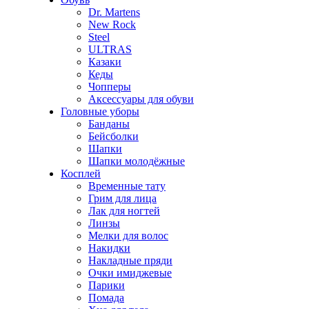
Dr. Martens
New Rock
Steel
ULTRAS
Казаки
Кеды
Чопперы
Аксессуары для обуви
Головные уборы
Банданы
Бейсболки
Шапки
Шапки молодёжные
Косплей
Временные тату
Грим для лица
Лак для ногтей
Линзы
Мелки для волос
Накидки
Накладные пряди
Очки имиджевые
Парики
Помада