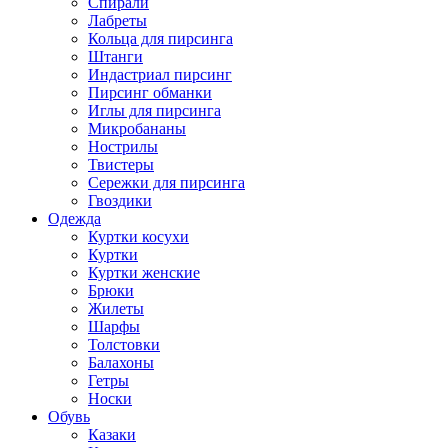
Спирали
Лабреты
Кольца для пирсинга
Штанги
Индастриал пирсинг
Пирсинг обманки
Иглы для пирсинга
Микробананы
Нострилы
Твистеры
Сережки для пирсинга
Гвоздики
Одежда
Куртки косухи
Куртки
Куртки женские
Брюки
Жилеты
Шарфы
Толстовки
Балахоны
Гетры
Носки
Обувь
Казаки