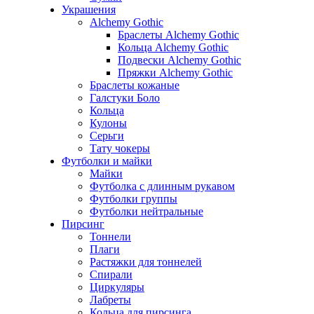
Украшения
Alchemy Gothic
Браслеты Alchemy Gothic
Кольца Alchemy Gothic
Подвески Alchemy Gothic
Пряжки Alchemy Gothic
Браслеты кожаные
Галстуки Боло
Кольца
Кулоны
Серьги
Тату чокеры
Футболки и майки
Майки
Футболка с длинным рукавом
Футболки группы
Футболки нейтральные
Пирсинг
Тоннели
Плаги
Растяжки для тоннелей
Спирали
Циркуляры
Лабреты
Кольца для пирсинга