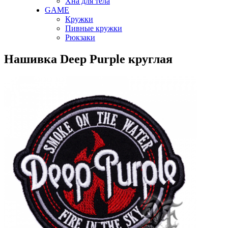
Хна для тела
GAME
Кружки
Пивные кружки
Рюкзаки
Нашивка Deep Purple круглая