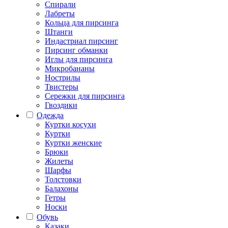
Спирали
Лабреты
Кольца для пирсинга
Штанги
Индастриал пирсинг
Пирсинг обманки
Иглы для пирсинга
Микробананы
Нострилы
Твистеры
Сережки для пирсинга
Гвоздики
Одежда
Куртки косухи
Куртки
Куртки женские
Брюки
Жилеты
Шарфы
Толстовки
Балахоны
Гетры
Носки
Обувь
Казаки