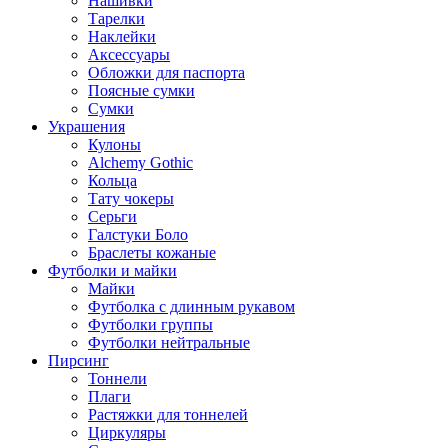
Нашивки
Тарелки
Наклейки
Аксессуары
Обложки для паспорта
Поясные сумки
Сумки
Украшения
Кулоны
Alchemy Gothic
Кольца
Тату чокеры
Серьги
Галстуки Боло
Браслеты кожаные
Футболки и майки
Майки
Футболка с длинным рукавом
Футболки группы
Футболки нейтральные
Пирсинг
Тоннели
Плаги
Растяжки для тоннелей
Циркуляры