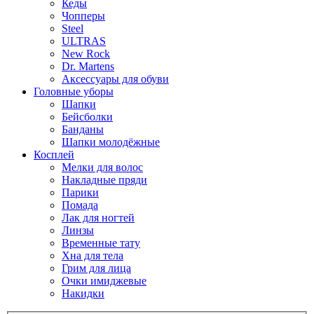
Кеды
Чопперы
Steel
ULTRAS
New Rock
Dr. Martens
Аксессуары для обуви
Головные уборы
Шапки
Бейсболки
Банданы
Шапки молодёжные
Косплей
Мелки для волос
Накладные пряди
Парики
Помада
Лак для ногтей
Линзы
Временные тату
Хна для тела
Грим для лица
Очки имиджевые
Накидки