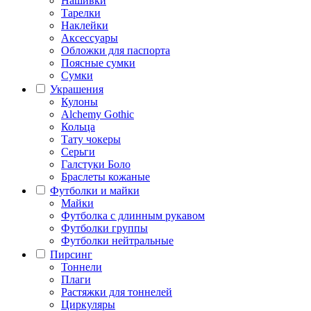
Нашивки
Тарелки
Наклейки
Аксессуары
Обложки для паспорта
Поясные сумки
Сумки
Украшения
Кулоны
Alchemy Gothic
Кольца
Тату чокеры
Серьги
Галстуки Боло
Браслеты кожаные
Футболки и майки
Майки
Футболка с длинным рукавом
Футболки группы
Футболки нейтральные
Пирсинг
Тоннели
Плаги
Растяжки для тоннелей
Циркуляры