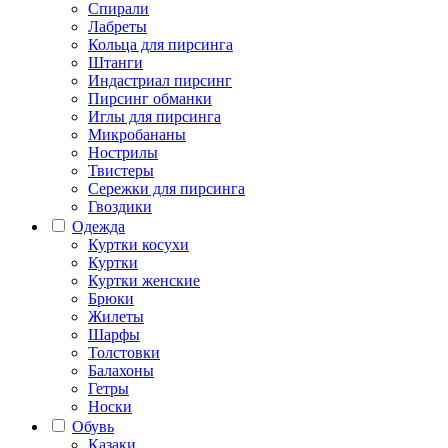
Спирали
Лабреты
Кольца для пирсинга
Штанги
Индастриал пирсинг
Пирсинг обманки
Иглы для пирсинга
Микробананы
Нострилы
Твистеры
Сережки для пирсинга
Гвоздики
Одежда
Куртки косухи
Куртки
Куртки женские
Брюки
Жилеты
Шарфы
Толстовки
Балахоны
Гетры
Носки
Обувь
Казаки