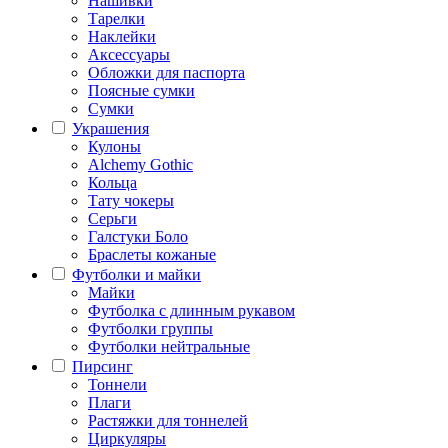
Нашивки
Тарелки
Наклейки
Аксессуары
Обложки для паспорта
Поясные сумки
Сумки
Украшения
Кулоны
Alchemy Gothic
Кольца
Тату чокеры
Серьги
Галстуки Боло
Браслеты кожаные
Футболки и майки
Майки
Футболка с длинным рукавом
Футболки группы
Футболки нейтральные
Пирсинг
Тоннели
Плаги
Растяжки для тоннелей
Циркуляры