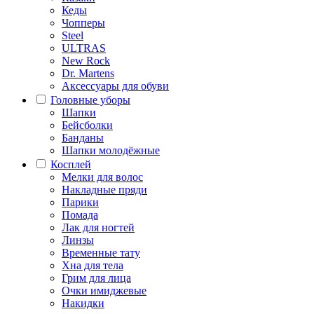
Кеды
Чопперы
Steel
ULTRAS
New Rock
Dr. Martens
Аксессуары для обуви
Головные уборы
Шапки
Бейсболки
Банданы
Шапки молодёжные
Косплей
Мелки для волос
Накладные пряди
Парики
Помада
Лак для ногтей
Линзы
Временные тату
Хна для тела
Грим для лица
Очки имиджевые
Накидки