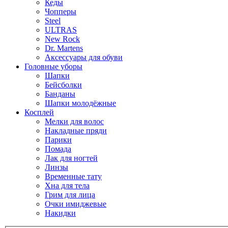
Кеды
Чопперы
Steel
ULTRAS
New Rock
Dr. Martens
Аксессуары для обуви
Головные уборы
Шапки
Бейсболки
Банданы
Шапки молодёжные
Косплей
Мелки для волос
Накладные пряди
Парики
Помада
Лак для ногтей
Линзы
Временные тату
Хна для тела
Грим для лица
Очки имиджевые
Накидки