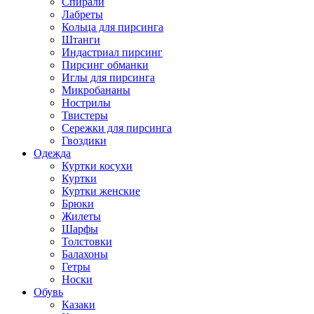
Спирали
Лабреты
Кольца для пирсинга
Штанги
Индастриал пирсинг
Пирсинг обманки
Иглы для пирсинга
Микробананы
Нострилы
Твистеры
Сережки для пирсинга
Гвоздики
Одежда
Куртки косухи
Куртки
Куртки женские
Брюки
Жилеты
Шарфы
Толстовки
Балахоны
Гетры
Носки
Обувь
Казаки