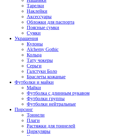
Нашивки
Тарелки
Наклейки
Аксессуары
Обложки для паспорта
Поясные сумки
Сумки
Украшения
Кулоны
Alchemy Gothic
Кольца
Тату чокеры
Серьги
Галстуки Боло
Браслеты кожаные
Футболки и майки
Майки
Футболка с длинным рукавом
Футболки группы
Футболки нейтральные
Пирсинг
Тоннели
Плаги
Растяжки для тоннелей
Циркуляры