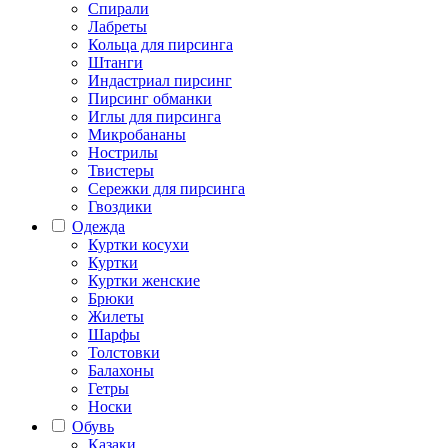
Спирали
Лабреты
Кольца для пирсинга
Штанги
Индастриал пирсинг
Пирсинг обманки
Иглы для пирсинга
Микробананы
Нострилы
Твистеры
Сережки для пирсинга
Гвоздики
Одежда
Куртки косухи
Куртки
Куртки женские
Брюки
Жилеты
Шарфы
Толстовки
Балахоны
Гетры
Носки
Обувь
Казаки