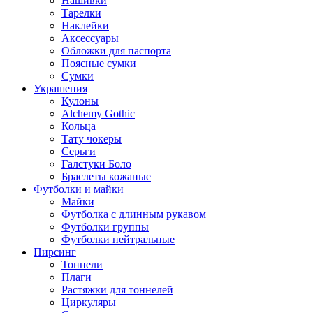
Нашивки
Тарелки
Наклейки
Аксессуары
Обложки для паспорта
Поясные сумки
Сумки
Украшения
Кулоны
Alchemy Gothic
Кольца
Тату чокеры
Серьги
Галстуки Боло
Браслеты кожаные
Футболки и майки
Майки
Футболка с длинным рукавом
Футболки группы
Футболки нейтральные
Пирсинг
Тоннели
Плаги
Растяжки для тоннелей
Циркуляры