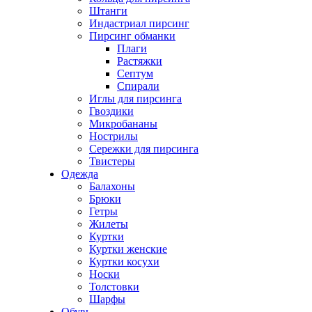
Штанги
Индастриал пирсинг
Пирсинг обманки
Плаги
Растяжки
Септум
Спирали
Иглы для пирсинга
Гвоздики
Микробананы
Нострилы
Сережки для пирсинга
Твистеры
Одежда
Балахоны
Брюки
Гетры
Жилеты
Куртки
Куртки женские
Куртки косухи
Носки
Толстовки
Шарфы
Обувь