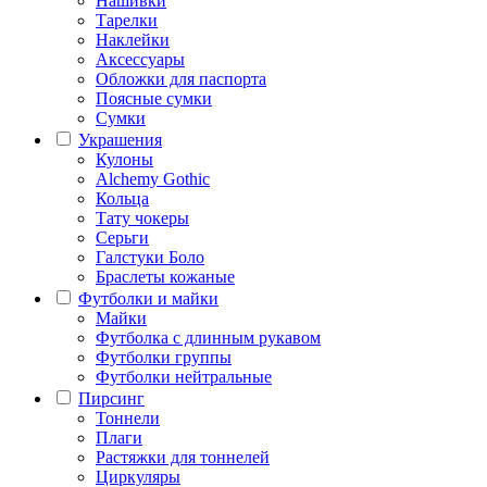
Нашивки
Тарелки
Наклейки
Аксессуары
Обложки для паспорта
Поясные сумки
Сумки
Украшения
Кулоны
Alchemy Gothic
Кольца
Тату чокеры
Серьги
Галстуки Боло
Браслеты кожаные
Футболки и майки
Майки
Футболка с длинным рукавом
Футболки группы
Футболки нейтральные
Пирсинг
Тоннели
Плаги
Растяжки для тоннелей
Циркуляры