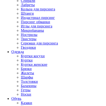
Спирали
Лабреты
Кольца для пирсинга
Штанги
Индастриал пирсинг
Пирсинг обманки
Иглы для пирсинга
Микробананы
Нострилы
Твистеры
Сережки для пирсинга
Гвоздики
Одежда
Куртки косухи
Куртки
Куртки женские
Брюки
Жилеты
Шарфы
Толстовки
Балахоны
Гетры
Носки
Обувь
Казаки