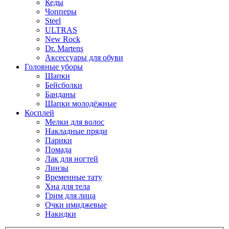
Кеды
Чопперы
Steel
ULTRAS
New Rock
Dr. Martens
Аксессуары для обуви
Головные уборы
Шапки
Бейсболки
Банданы
Шапки молодёжные
Косплей
Мелки для волос
Накладные пряди
Парики
Помада
Лак для ногтей
Линзы
Временные тату
Хна для тела
Грим для лица
Очки имиджевые
Накидки