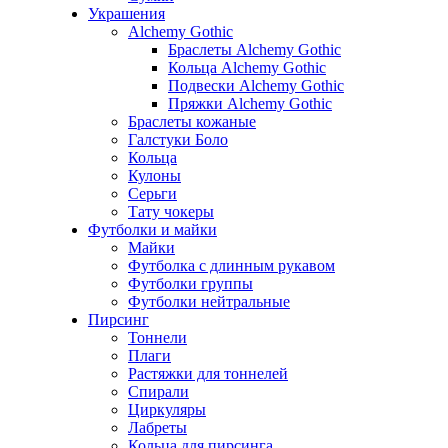
Украшения
Alchemy Gothic
Браслеты Alchemy Gothic
Кольца Alchemy Gothic
Подвески Alchemy Gothic
Пряжки Alchemy Gothic
Браслеты кожаные
Галстуки Боло
Кольца
Кулоны
Серьги
Тату чокеры
Футболки и майки
Майки
Футболка с длинным рукавом
Футболки группы
Футболки нейтральные
Пирсинг
Тоннели
Плаги
Растяжки для тоннелей
Спирали
Циркуляры
Лабреты
Кольца для пирсинга