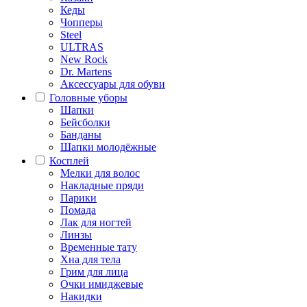
Кеды
Чопперы
Steel
ULTRAS
New Rock
Dr. Martens
Аксессуары для обуви
Головные уборы
Шапки
Бейсболки
Банданы
Шапки молодёжные
Косплей
Мелки для волос
Накладные пряди
Парики
Помада
Лак для ногтей
Линзы
Временные тату
Хна для тела
Грим для лица
Очки имиджевые
Накидки