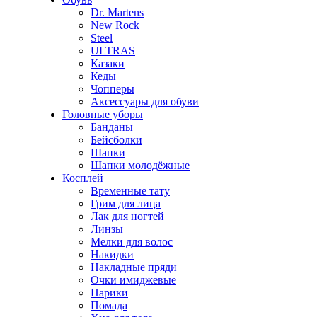
Dr. Martens
New Rock
Steel
ULTRAS
Казаки
Кеды
Чопперы
Аксессуары для обуви
Головные уборы
Банданы
Бейсболки
Шапки
Шапки молодёжные
Косплей
Временные тату
Грим для лица
Лак для ногтей
Линзы
Мелки для волос
Накидки
Накладные пряди
Очки имиджевые
Парики
Помада