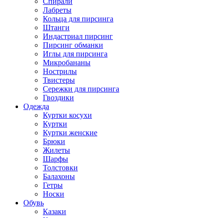
Спирали
Лабреты
Кольца для пирсинга
Штанги
Индастриал пирсинг
Пирсинг обманки
Иглы для пирсинга
Микробананы
Нострилы
Твистеры
Сережки для пирсинга
Гвоздики
Одежда
Куртки косухи
Куртки
Куртки женские
Брюки
Жилеты
Шарфы
Толстовки
Балахоны
Гетры
Носки
Обувь
Казаки