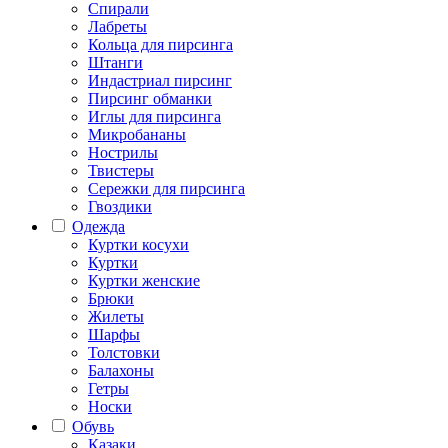
Спирали
Лабреты
Кольца для пирсинга
Штанги
Индастриал пирсинг
Пирсинг обманки
Иглы для пирсинга
Микробананы
Нострилы
Твистеры
Сережки для пирсинга
Гвоздики
Одежда
Куртки косухи
Куртки
Куртки женские
Брюки
Жилеты
Шарфы
Толстовки
Балахоны
Гетры
Носки
Обувь
Казаки