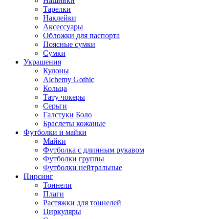
Нашивки
Тарелки
Наклейки
Аксессуары
Обложки для паспорта
Поясные сумки
Сумки
Украшения
Кулоны
Alchemy Gothic
Кольца
Тату чокеры
Серьги
Галстуки Боло
Браслеты кожаные
Футболки и майки
Майки
Футболка с длинным рукавом
Футболки группы
Футболки нейтральные
Пирсинг
Тоннели
Плаги
Растяжки для тоннелей
Циркуляры