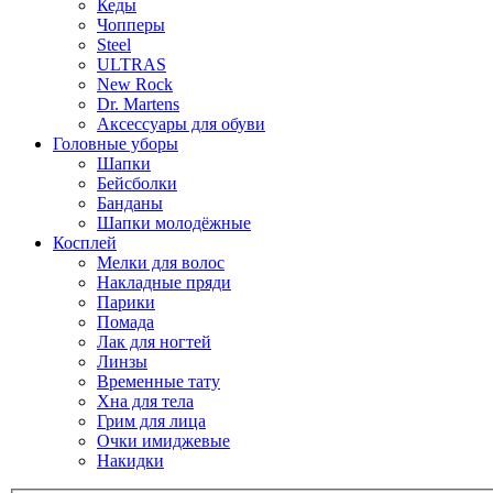
Кеды
Чопперы
Steel
ULTRAS
New Rock
Dr. Martens
Аксессуары для обуви
Головные уборы
Шапки
Бейсболки
Банданы
Шапки молодёжные
Косплей
Мелки для волос
Накладные пряди
Парики
Помада
Лак для ногтей
Линзы
Временные тату
Хна для тела
Грим для лица
Очки имиджевые
Накидки