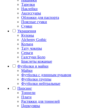
Нашивки
Тарелки
Наклейки
Аксессуары
Обложки для паспорта
Поясные сумки
Сумки
Украшения
Кулоны
Alchemy Gothic
Кольца
Тату чокеры
Серьги
Галстуки Боло
Браслеты кожаные
Футболки и майки
Майки
Футболка с длинным рукавом
Футболки группы
Футболки нейтральные
Пирсинг
Тоннели
Плаги
Растяжки для тоннелей
Циркуляры