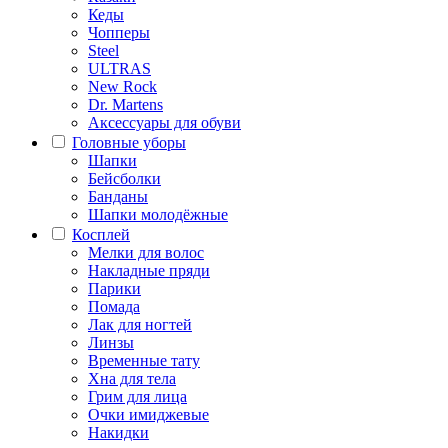
Кеды
Чопперы
Steel
ULTRAS
New Rock
Dr. Martens
Аксессуары для обуви
Головные уборы
Шапки
Бейсболки
Банданы
Шапки молодёжные
Косплей
Мелки для волос
Накладные пряди
Парики
Помада
Лак для ногтей
Линзы
Временные тату
Хна для тела
Грим для лица
Очки имиджевые
Накидки