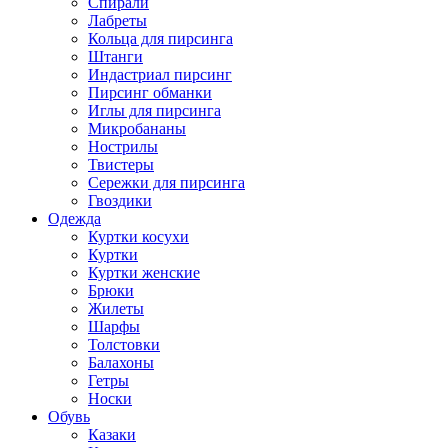
Спирали
Лабреты
Кольца для пирсинга
Штанги
Индастриал пирсинг
Пирсинг обманки
Иглы для пирсинга
Микробананы
Нострилы
Твистеры
Сережки для пирсинга
Гвоздики
Одежда
Куртки косухи
Куртки
Куртки женские
Брюки
Жилеты
Шарфы
Толстовки
Балахоны
Гетры
Носки
Обувь
Казаки