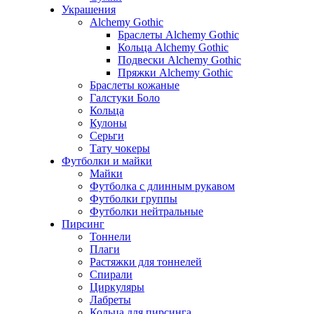
Украшения
Alchemy Gothic
Браслеты Alchemy Gothic
Кольца Alchemy Gothic
Подвески Alchemy Gothic
Пряжки Alchemy Gothic
Браслеты кожаные
Галстуки Боло
Кольца
Кулоны
Серьги
Тату чокеры
Футболки и майки
Майки
Футболка с длинным рукавом
Футболки группы
Футболки нейтральные
Пирсинг
Тоннели
Плаги
Растяжки для тоннелей
Спирали
Циркуляры
Лабреты
Кольца для пирсинга