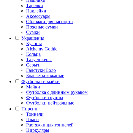
Нашивки
Тарелки
Наклейки
Аксессуары
Обложки для паспорта
Поясные сумки
Сумки
Украшения
Кулоны
Alchemy Gothic
Кольца
Тату чокеры
Серьги
Галстуки Боло
Браслеты кожаные
Футболки и майки
Майки
Футболка с длинным рукавом
Футболки группы
Футболки нейтральные
Пирсинг
Тоннели
Плаги
Растяжки для тоннелей
Циркуляры