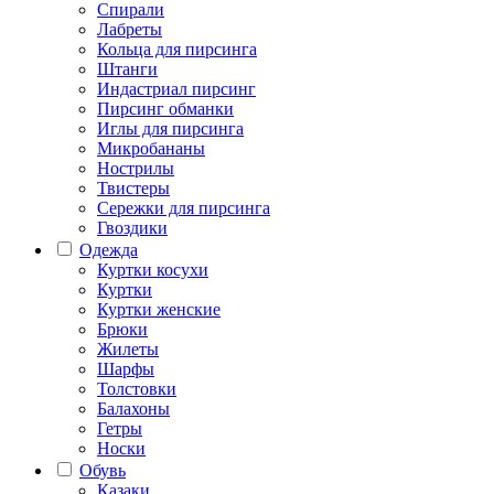
Спирали
Лабреты
Кольца для пирсинга
Штанги
Индастриал пирсинг
Пирсинг обманки
Иглы для пирсинга
Микробананы
Нострилы
Твистеры
Сережки для пирсинга
Гвоздики
Одежда
Куртки косухи
Куртки
Куртки женские
Брюки
Жилеты
Шарфы
Толстовки
Балахоны
Гетры
Носки
Обувь
Казаки