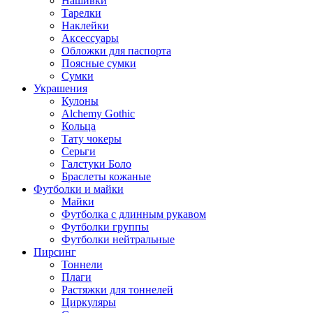
Нашивки
Тарелки
Наклейки
Аксессуары
Обложки для паспорта
Поясные сумки
Сумки
Украшения
Кулоны
Alchemy Gothic
Кольца
Тату чокеры
Серьги
Галстуки Боло
Браслеты кожаные
Футболки и майки
Майки
Футболка с длинным рукавом
Футболки группы
Футболки нейтральные
Пирсинг
Тоннели
Плаги
Растяжки для тоннелей
Циркуляры