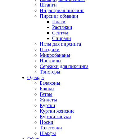
Штанги
Индастриал пирсинг
Пирсинг обманки
Плаги
Растяжки
Септум
Спирали
Иглы для пирсинга
Гвоздики
Микробананы
Нострилы
Сережки для пирсинга
Твистеры
Одежда
Балахоны
Брюки
Гетры
Жилеты
Куртки
Куртки женские
Куртки косухи
Носки
Толстовки
Шарфы
Обувь