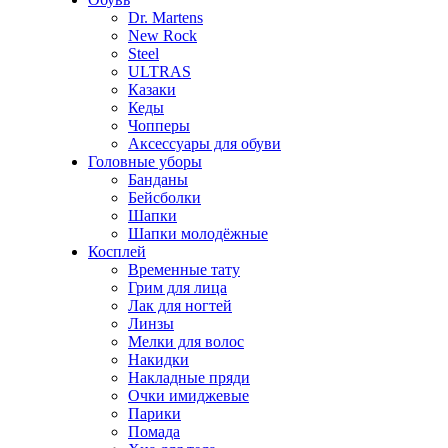
Dr. Martens
New Rock
Steel
ULTRAS
Казаки
Кеды
Чопперы
Аксессуары для обуви
Головные уборы
Банданы
Бейсболки
Шапки
Шапки молодёжные
Косплей
Временные тату
Грим для лица
Лак для ногтей
Линзы
Мелки для волос
Накидки
Накладные пряди
Очки имиджевые
Парики
Помада