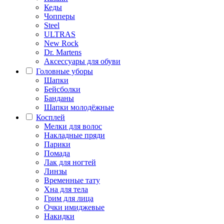
Кеды
Чопперы
Steel
ULTRAS
New Rock
Dr. Martens
Аксессуары для обуви
Головные уборы
Шапки
Бейсболки
Банданы
Шапки молодёжные
Косплей
Мелки для волос
Накладные пряди
Парики
Помада
Лак для ногтей
Линзы
Временные тату
Хна для тела
Грим для лица
Очки имиджевые
Накидки