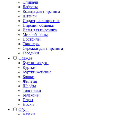
Спирали
Лабреты
Кольца для пирсинга
Штанги
Индастриал пирсинг
Пирсинг обманки
Иглы для пирсинга
Микробананы
Нострилы
Твистеры
Сережки для пирсинга
Гвоздики
Одежда
Куртки косухи
Куртки
Куртки женские
Брюки
Жилеты
Шарфы
Толстовки
Балахоны
Гетры
Носки
Обувь
Казаки