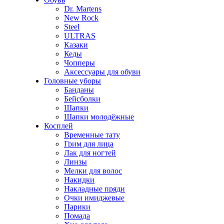
Dr. Martens
New Rock
Steel
ULTRAS
Казаки
Кеды
Чопперы
Аксессуары для обуви
Головные уборы
Банданы
Бейсболки
Шапки
Шапки молодёжные
Косплей
Временные тату
Грим для лица
Лак для ногтей
Линзы
Мелки для волос
Накидки
Накладные пряди
Очки имиджевые
Парики
Помада