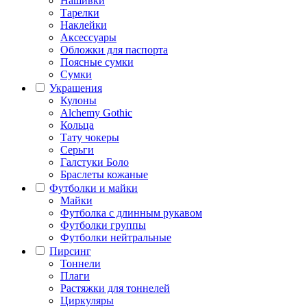
Нашивки
Тарелки
Наклейки
Аксессуары
Обложки для паспорта
Поясные сумки
Сумки
Украшения
Кулоны
Alchemy Gothic
Кольца
Тату чокеры
Серьги
Галстуки Боло
Браслеты кожаные
Футболки и майки
Майки
Футболка с длинным рукавом
Футболки группы
Футболки нейтральные
Пирсинг
Тоннели
Плаги
Растяжки для тоннелей
Циркуляры