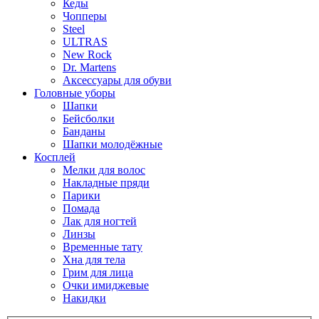
Кеды
Чопперы
Steel
ULTRAS
New Rock
Dr. Martens
Аксессуары для обуви
Головные уборы
Шапки
Бейсболки
Банданы
Шапки молодёжные
Косплей
Мелки для волос
Накладные пряди
Парики
Помада
Лак для ногтей
Линзы
Временные тату
Хна для тела
Грим для лица
Очки имиджевые
Накидки