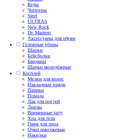
Кеды
Чопперы
Steel
ULTRAS
New Rock
Dr. Martens
Аксессуары для обуви
Головные уборы
Шапки
Бейсболки
Банданы
Шапки молодёжные
Косплей
Мелки для волос
Накладные пряди
Парики
Помада
Лак для ногтей
Линзы
Временные тату
Хна для тела
Грим для лица
Очки имиджевые
Накидки