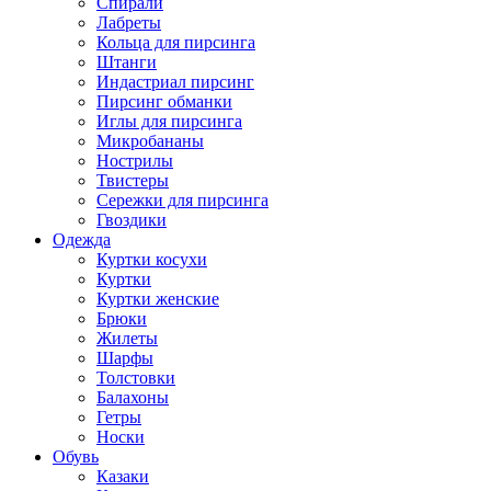
Спирали
Лабреты
Кольца для пирсинга
Штанги
Индастриал пирсинг
Пирсинг обманки
Иглы для пирсинга
Микробананы
Нострилы
Твистеры
Сережки для пирсинга
Гвоздики
Одежда
Куртки косухи
Куртки
Куртки женские
Брюки
Жилеты
Шарфы
Толстовки
Балахоны
Гетры
Носки
Обувь
Казаки