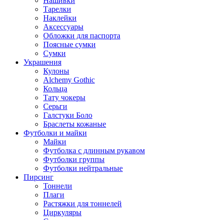
Нашивки
Тарелки
Наклейки
Аксессуары
Обложки для паспорта
Поясные сумки
Сумки
Украшения
Кулоны
Alchemy Gothic
Кольца
Тату чокеры
Серьги
Галстуки Боло
Браслеты кожаные
Футболки и майки
Майки
Футболка с длинным рукавом
Футболки группы
Футболки нейтральные
Пирсинг
Тоннели
Плаги
Растяжки для тоннелей
Циркуляры