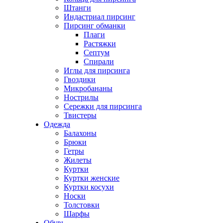
Штанги
Индастриал пирсинг
Пирсинг обманки
Плаги
Растяжки
Септум
Спирали
Иглы для пирсинга
Гвоздики
Микробананы
Нострилы
Сережки для пирсинга
Твистеры
Одежда
Балахоны
Брюки
Гетры
Жилеты
Куртки
Куртки женские
Куртки косухи
Носки
Толстовки
Шарфы
Обувь