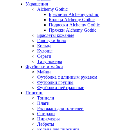
Украшения
Alchemy Gothic
Браслеты Alchemy Gothic
Кольца Alchemy Gothic
Подвески Alchemy Gothic
Пряжки Alchemy Gothic
Браслеты кожаные
Галстуки Боло
Кольца
Кулоны
Серьги
Тату чокеры
Футболки и майки
Майки
Футболка с длинным рукавом
Футболки группы
Футболки нейтральные
Пирсинг
Тоннели
Плаги
Растяжки для тоннелей
Спирали
Циркуляры
Лабреты
Кольца для пирсинга