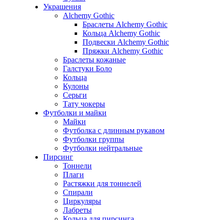
Украшения
Alchemy Gothic
Браслеты Alchemy Gothic
Кольца Alchemy Gothic
Подвески Alchemy Gothic
Пряжки Alchemy Gothic
Браслеты кожаные
Галстуки Боло
Кольца
Кулоны
Серьги
Тату чокеры
Футболки и майки
Майки
Футболка с длинным рукавом
Футболки группы
Футболки нейтральные
Пирсинг
Тоннели
Плаги
Растяжки для тоннелей
Спирали
Циркуляры
Лабреты
Кольца для пирсинга