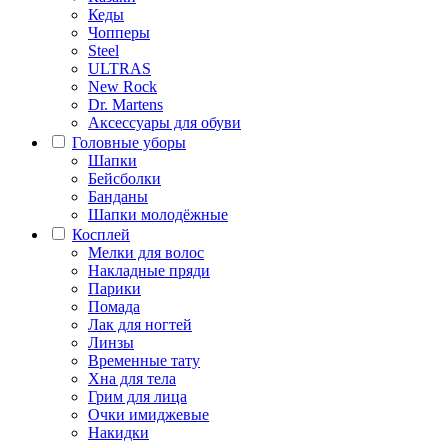
Кеды
Чопперы
Steel
ULTRAS
New Rock
Dr. Martens
Аксессуары для обуви
Головные уборы
Шапки
Бейсболки
Банданы
Шапки молодёжные
Косплей
Мелки для волос
Накладные пряди
Парики
Помада
Лак для ногтей
Линзы
Временные тату
Хна для тела
Грим для лица
Очки имиджевые
Накидки