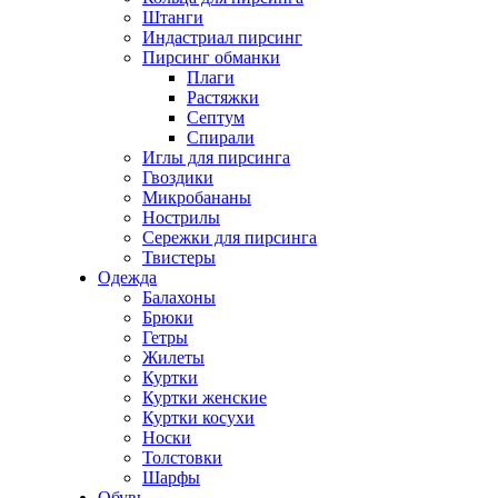
Штанги
Индастриал пирсинг
Пирсинг обманки
Плаги
Растяжки
Септум
Спирали
Иглы для пирсинга
Гвоздики
Микробананы
Нострилы
Сережки для пирсинга
Твистеры
Одежда
Балахоны
Брюки
Гетры
Жилеты
Куртки
Куртки женские
Куртки косухи
Носки
Толстовки
Шарфы
Обувь