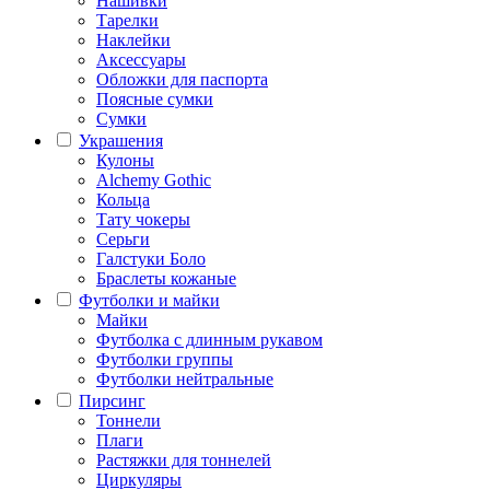
Нашивки
Тарелки
Наклейки
Аксессуары
Обложки для паспорта
Поясные сумки
Сумки
Украшения
Кулоны
Alchemy Gothic
Кольца
Тату чокеры
Серьги
Галстуки Боло
Браслеты кожаные
Футболки и майки
Майки
Футболка с длинным рукавом
Футболки группы
Футболки нейтральные
Пирсинг
Тоннели
Плаги
Растяжки для тоннелей
Циркуляры