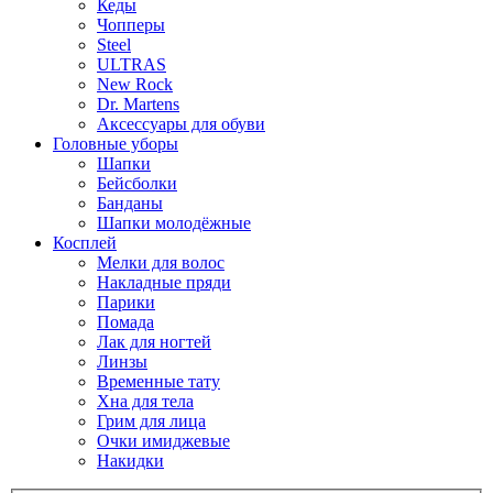
Кеды
Чопперы
Steel
ULTRAS
New Rock
Dr. Martens
Аксессуары для обуви
Головные уборы
Шапки
Бейсболки
Банданы
Шапки молодёжные
Косплей
Мелки для волос
Накладные пряди
Парики
Помада
Лак для ногтей
Линзы
Временные тату
Хна для тела
Грим для лица
Очки имиджевые
Накидки