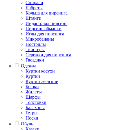
Спирали
Лабреты
Кольца для пирсинга
Штанги
Индастриал пирсинг
Пирсинг обманки
Иглы для пирсинга
Микробананы
Нострилы
Твистеры
Сережки для пирсинга
Гвоздики
Одежда
Куртки косухи
Куртки
Куртки женские
Брюки
Жилеты
Шарфы
Толстовки
Балахоны
Гетры
Носки
Обувь
Казаки