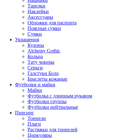
Нашивки
Тарелки
Наклейки
Аксессуары
Обложки для паспорта
Поясные сумки
Сумки
Украшения
Кулоны
Alchemy Gothic
Кольца
Тату чокеры
Серьги
Галстуки Боло
Браслеты кожаные
Футболки и майки
Майки
Футболка с длинным рукавом
Футболки группы
Футболки нейтральные
Пирсинг
Тоннели
Плаги
Растяжки для тоннелей
Циркуляры