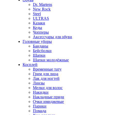
Dr. Martens
New Rock
Steel
ULTRAS
Казаки
Кеды
Чопперы
Аксессуары для обуви
Головные уборы
Банданы
Бейсболки
Шапки
Шапки молодёжные
Косплей
Временные тату
Грим для лица
Лак для ногтей
Линзы
Мелки для волос
Накидки
Накладные пряди
Очки имиджевые
Парики
Помада