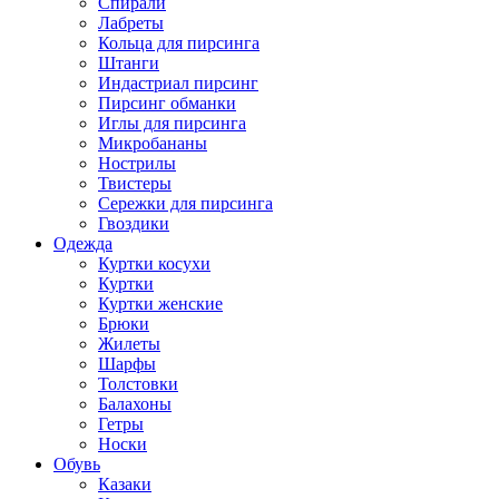
Спирали
Лабреты
Кольца для пирсинга
Штанги
Индастриал пирсинг
Пирсинг обманки
Иглы для пирсинга
Микробананы
Нострилы
Твистеры
Сережки для пирсинга
Гвоздики
Одежда
Куртки косухи
Куртки
Куртки женские
Брюки
Жилеты
Шарфы
Толстовки
Балахоны
Гетры
Носки
Обувь
Казаки