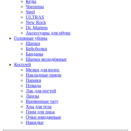
Кеды
Чопперы
Steel
ULTRAS
New Rock
Dr. Martens
Аксессуары для обуви
Головные уборы
Шапки
Бейсболки
Банданы
Шапки молодёжные
Косплей
Мелки для волос
Накладные пряди
Парики
Помада
Лак для ногтей
Линзы
Временные тату
Хна для тела
Грим для лица
Очки имиджевые
Накидки