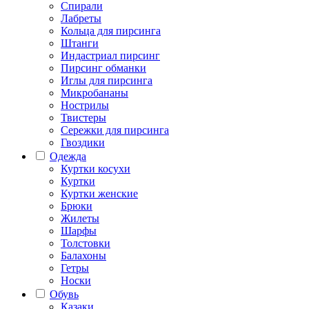
Спирали
Лабреты
Кольца для пирсинга
Штанги
Индастриал пирсинг
Пирсинг обманки
Иглы для пирсинга
Микробананы
Нострилы
Твистеры
Сережки для пирсинга
Гвоздики
Одежда
Куртки косухи
Куртки
Куртки женские
Брюки
Жилеты
Шарфы
Толстовки
Балахоны
Гетры
Носки
Обувь
Казаки