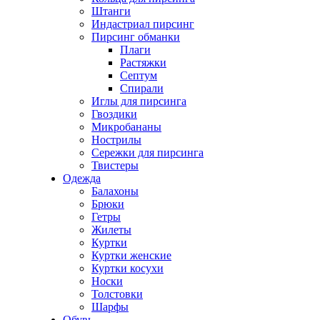
Штанги
Индастриал пирсинг
Пирсинг обманки
Плаги
Растяжки
Септум
Спирали
Иглы для пирсинга
Гвоздики
Микробананы
Нострилы
Сережки для пирсинга
Твистеры
Одежда
Балахоны
Брюки
Гетры
Жилеты
Куртки
Куртки женские
Куртки косухи
Носки
Толстовки
Шарфы
Обувь