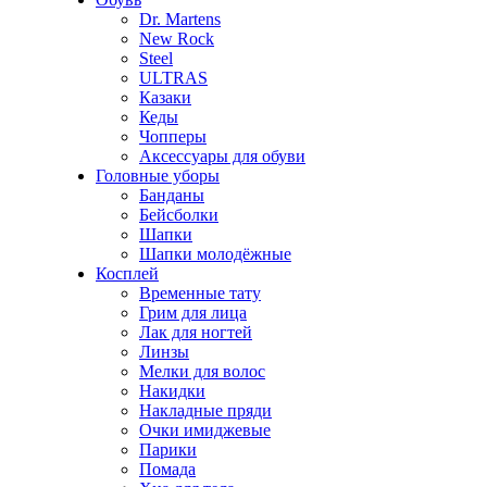
Dr. Martens
New Rock
Steel
ULTRAS
Казаки
Кеды
Чопперы
Аксессуары для обуви
Головные уборы
Банданы
Бейсболки
Шапки
Шапки молодёжные
Косплей
Временные тату
Грим для лица
Лак для ногтей
Линзы
Мелки для волос
Накидки
Накладные пряди
Очки имиджевые
Парики
Помада