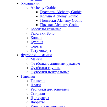
Украшения
Alchemy Gothic
Браслеты Alchemy Gothic
Кольца Alchemy Gothic
Подвески Alchemy Gothic
Пряжки Alchemy Gothic
Браслеты кожаные
Галстуки Боло
Кольца
Кулоны
Серьги
Тату чокеры
Футболки и майки
Майки
Футболка с длинным рукавом
Футболки группы
Футболки нейтральные
Пирсинг
Тоннели
Плаги
Растяжки для тоннелей
Спирали
Циркуляры
Лабреты
Кольца для пирсинга