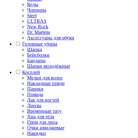
Кеды
Чопперы
Steel
ULTRAS
New Rock
Dr. Martens
Аксессуары для обуви
Головные уборы
Шапки
Бейсболки
Банданы
Шапки молодёжные
Косплей
Мелки для волос
Накладные пряди
Парики
Помада
Лак для ногтей
Линзы
Временные тату
Хна для тела
Грим для лица
Очки имиджевые
Накидки