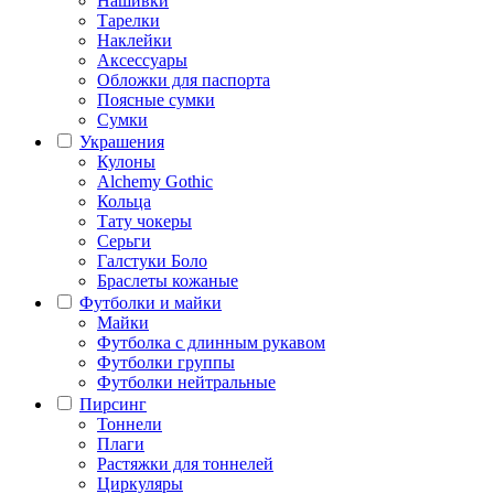
Нашивки
Тарелки
Наклейки
Аксессуары
Обложки для паспорта
Поясные сумки
Сумки
Украшения
Кулоны
Alchemy Gothic
Кольца
Тату чокеры
Серьги
Галстуки Боло
Браслеты кожаные
Футболки и майки
Майки
Футболка с длинным рукавом
Футболки группы
Футболки нейтральные
Пирсинг
Тоннели
Плаги
Растяжки для тоннелей
Циркуляры