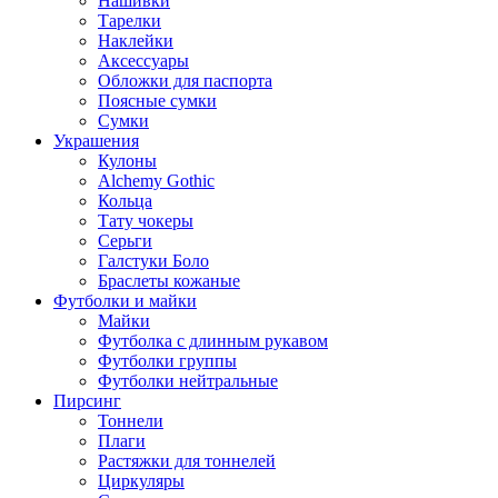
Нашивки
Тарелки
Наклейки
Аксессуары
Обложки для паспорта
Поясные сумки
Сумки
Украшения
Кулоны
Alchemy Gothic
Кольца
Тату чокеры
Серьги
Галстуки Боло
Браслеты кожаные
Футболки и майки
Майки
Футболка с длинным рукавом
Футболки группы
Футболки нейтральные
Пирсинг
Тоннели
Плаги
Растяжки для тоннелей
Циркуляры