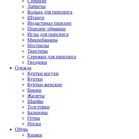
Спирали
Лабреты
Кольца для пирсинга
Штанги
Индастриал пирсинг
Пирсинг обманки
Иглы для пирсинга
Микробананы
Нострилы
Твистеры
Сережки для пирсинга
Гвоздики
Одежда
Куртки косухи
Куртки
Куртки женские
Брюки
Жилеты
Шарфы
Толстовки
Балахоны
Гетры
Носки
Обувь
Казаки