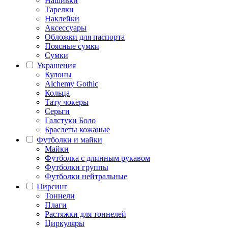
Нашивки
Тарелки
Наклейки
Аксессуары
Обложки для паспорта
Поясные сумки
Сумки
Украшения
Кулоны
Alchemy Gothic
Кольца
Тату чокеры
Серьги
Галстуки Боло
Браслеты кожаные
Футболки и майки
Майки
Футболка с длинным рукавом
Футболки группы
Футболки нейтральные
Пирсинг
Тоннели
Плаги
Растяжки для тоннелей
Циркуляры