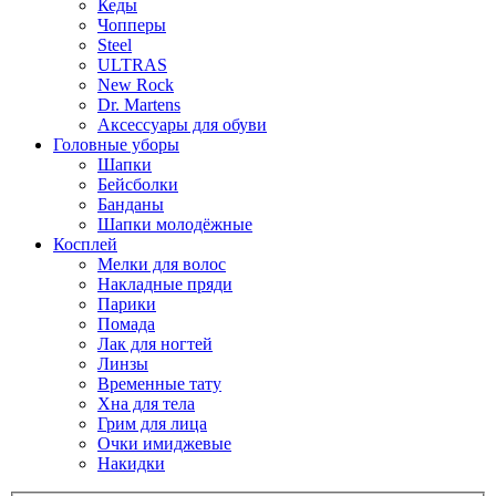
Кеды
Чопперы
Steel
ULTRAS
New Rock
Dr. Martens
Аксессуары для обуви
Головные уборы
Шапки
Бейсболки
Банданы
Шапки молодёжные
Косплей
Мелки для волос
Накладные пряди
Парики
Помада
Лак для ногтей
Линзы
Временные тату
Хна для тела
Грим для лица
Очки имиджевые
Накидки