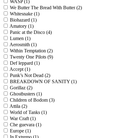
WASP
(1)
We Butter The Bread With Butter
(2)
Whitesnake
(1)
Biohazard
(1)
Amatory
(1)
Panic at the Disco
(4)
Lumen
(1)
Aerosmith
(1)
Within Temptation
(2)
Twenty One Pilots
(9)
Def leppard
(1)
Accept
(1)
Punk’s Not Dead
(2)
BREAKDOWN OF SANITY
(1)
Gorillaz
(2)
Ghostbusters
(1)
Children of Bodom
(3)
Attila
(2)
World of Tanks
(1)
War Craft
(1)
Che guevara
(1)
Europe
(1)
In Extremo
(1)