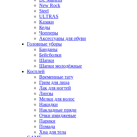
New Rock
Steel
ULTRAS
Казаки
Кеды
Чопперы
Аксессуары для обуви
Головные уборы
Банданы
Бейсболки
Шапки
Шапки молодёжные
Косплей
Временные тату
Грим для лица
Лак для ногтей
Линзы
Мелки для волос
Накидки
Накладные пряди
Очки имиджевые
Парики
Помада
Хна для тела