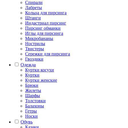
Спирали
Лабреты
Кольца для пирсинга
Штанги
Индастриал пирсинг
Пирсинг обманки
Иглы для пирсинга
Микробананы
Нострилы
Твистеры
Сережки для пирсинга
Гвоздики
Одежда
Куртки косухи
Куртки
Куртки женские
Брюки
Жилеты
Шарфы
Толстовки
Балахоны
Гетры
Носки
Обувь
Казаки