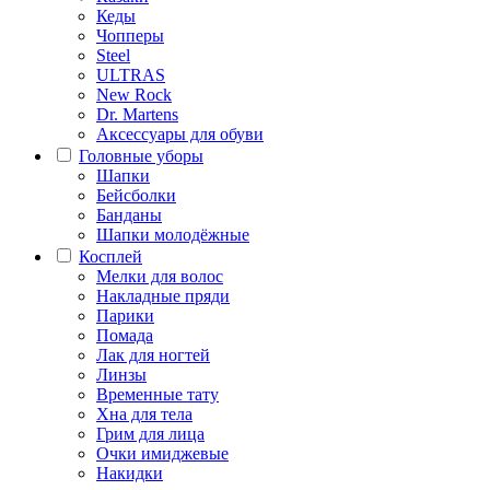
Кеды
Чопперы
Steel
ULTRAS
New Rock
Dr. Martens
Аксессуары для обуви
Головные уборы
Шапки
Бейсболки
Банданы
Шапки молодёжные
Косплей
Мелки для волос
Накладные пряди
Парики
Помада
Лак для ногтей
Линзы
Временные тату
Хна для тела
Грим для лица
Очки имиджевые
Накидки