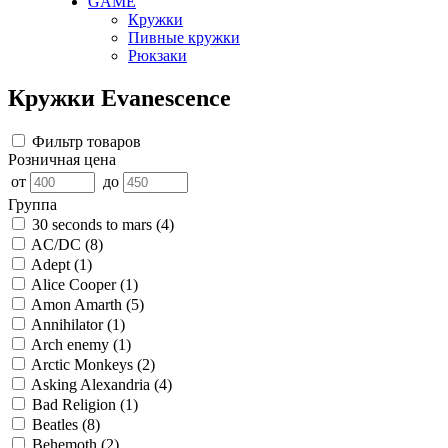
GAME
Кружки
Пивные кружки
Рюкзаки
Кружки Evanescence
Фильтр товаров
Розничная цена
от
до
Группа
30 seconds to mars
(4)
AC/DC
(8)
Adept
(1)
Alice Cooper
(1)
Amon Amarth
(5)
Annihilator
(1)
Arch enemy
(1)
Arctic Monkeys
(2)
Asking Alexandria
(4)
Bad Religion
(1)
Beatles
(8)
Behemoth
(2)