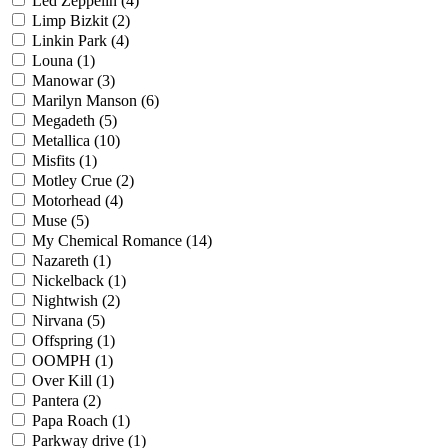
Led Zeppelin
(4)
Limp Bizkit
(2)
Linkin Park
(4)
Louna
(1)
Manowar
(3)
Marilyn Manson
(6)
Megadeth
(5)
Metallica
(10)
Misfits
(1)
Motley Crue
(2)
Motorhead
(4)
Muse
(5)
My Chemical Romance
(14)
Nazareth
(1)
Nickelback
(1)
Nightwish
(2)
Nirvana
(5)
Offspring
(1)
OOMPH
(1)
Over Kill
(1)
Pantera
(2)
Papa Roach
(1)
Parkway drive
(1)