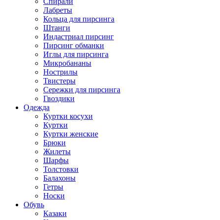
Спирали
Лабреты
Кольца для пирсинга
Штанги
Индастриал пирсинг
Пирсинг обманки
Иглы для пирсинга
Микробананы
Нострилы
Твистеры
Сережки для пирсинга
Гвоздики
Одежда
Куртки косухи
Куртки
Куртки женские
Брюки
Жилеты
Шарфы
Толстовки
Балахоны
Гетры
Носки
Обувь
Казаки