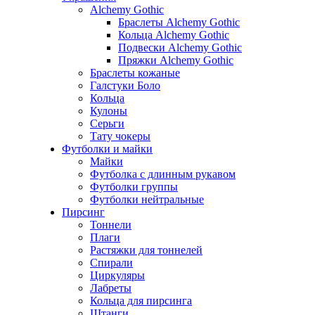
Alchemy Gothic
Браслеты Alchemy Gothic
Кольца Alchemy Gothic
Подвески Alchemy Gothic
Пряжки Alchemy Gothic
Браслеты кожаные
Галстуки Боло
Кольца
Кулоны
Серьги
Тату чокеры
Футболки и майки
Майки
Футболка с длинным рукавом
Футболки группы
Футболки нейтральные
Пирсинг
Тоннели
Плаги
Растяжки для тоннелей
Спирали
Циркуляры
Лабреты
Кольца для пирсинга
Штанги