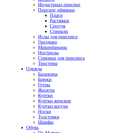
Индастриал пирсинг
Пирсинг обманки
Плаги
Растяжки
Септум
Спирали
Иглы для пирсинга
Гвоздики
Микробананы
Нострилы
Сережки для пирсинга
Твистеры
Одежда
Балахоны
Брюки
Гетры
Жилеты
Куртки
Куртки женские
Куртки косухи
Носки
Толстовки
Шарфы
Обувь
Dr. Martens