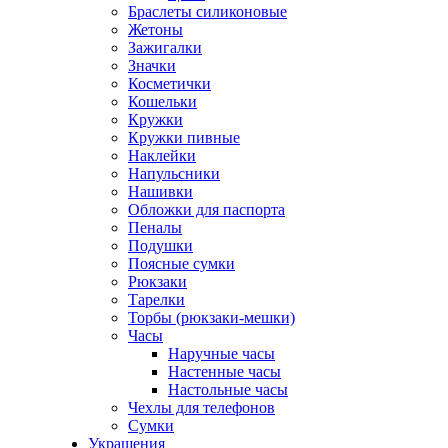
Браслеты силиконовые
Жетоны
Зажигалки
Значки
Косметички
Кошельки
Кружки
Кружки пивные
Наклейки
Напульсники
Нашивки
Обложки для паспорта
Пеналы
Подушки
Поясные сумки
Рюкзаки
Тарелки
Торбы (рюкзаки-мешки)
Часы
Наручные часы
Настенные часы
Настольные часы
Чехлы для телефонов
Сумки
Украшения