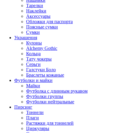
Нашивки
Тарелки
Наклейки
Аксессуары
Обложки для паспорта
Поясные сумки
Сумки
Украшения
Кулоны
Alchemy Gothic
Кольца
Тату чокеры
Серьги
Галстуки Боло
Браслеты кожаные
Футболки и майки
Майки
Футболка с длинным рукавом
Футболки группы
Футболки нейтральные
Пирсинг
Тоннели
Плаги
Растяжки для тоннелей
Циркуляры