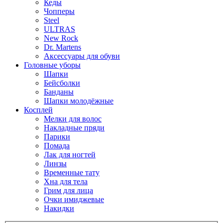
Кеды
Чопперы
Steel
ULTRAS
New Rock
Dr. Martens
Аксессуары для обуви
Головные уборы
Шапки
Бейсболки
Банданы
Шапки молодёжные
Косплей
Мелки для волос
Накладные пряди
Парики
Помада
Лак для ногтей
Линзы
Временные тату
Хна для тела
Грим для лица
Очки имиджевые
Накидки