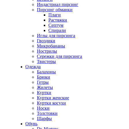
Индастриал пирсинг
Пирсинг обманки
Плаги
Растяжки
Септум
Спирали
Иглы для пирсинга
Гвоздики
Микробананы
Нострилы
Сережки для пирсинга
Твистеры
Одежда
Балахоны
Брюки
Гетры
Жилеты
Куртки
Куртки женские
Куртки косухи
Носки
Толстовки
Шарфы
Обувь
Dr. Martens