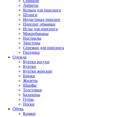
Спирали
Лабреты
Кольца для пирсинга
Штанги
Индастриал пирсинг
Пирсинг обманки
Иглы для пирсинга
Микробананы
Нострилы
Твистеры
Сережки для пирсинга
Гвоздики
Одежда
Куртки косухи
Куртки
Куртки женские
Брюки
Жилеты
Шарфы
Толстовки
Балахоны
Гетры
Носки
Обувь
Казаки