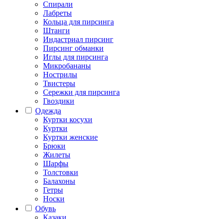
Спирали
Лабреты
Кольца для пирсинга
Штанги
Индастриал пирсинг
Пирсинг обманки
Иглы для пирсинга
Микробананы
Нострилы
Твистеры
Сережки для пирсинга
Гвоздики
Одежда
Куртки косухи
Куртки
Куртки женские
Брюки
Жилеты
Шарфы
Толстовки
Балахоны
Гетры
Носки
Обувь
Казаки