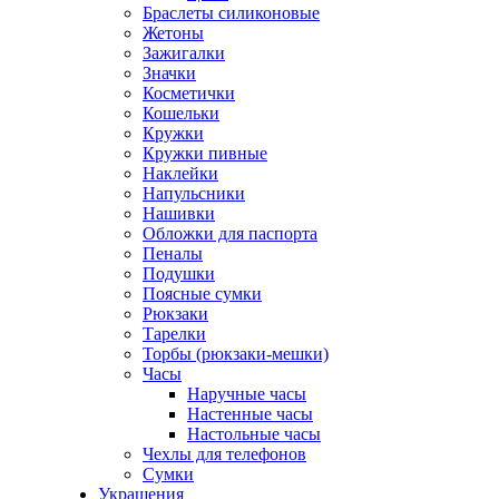
Браслеты силиконовые
Жетоны
Зажигалки
Значки
Косметички
Кошельки
Кружки
Кружки пивные
Наклейки
Напульсники
Нашивки
Обложки для паспорта
Пеналы
Подушки
Поясные сумки
Рюкзаки
Тарелки
Торбы (рюкзаки-мешки)
Часы
Наручные часы
Настенные часы
Настольные часы
Чехлы для телефонов
Сумки
Украшения