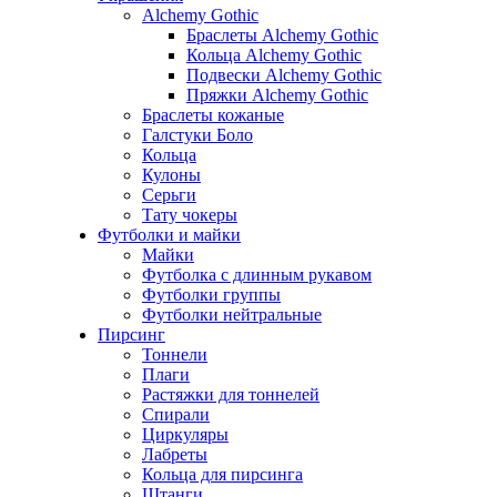
Alchemy Gothic
Браслеты Alchemy Gothic
Кольца Alchemy Gothic
Подвески Alchemy Gothic
Пряжки Alchemy Gothic
Браслеты кожаные
Галстуки Боло
Кольца
Кулоны
Серьги
Тату чокеры
Футболки и майки
Майки
Футболка с длинным рукавом
Футболки группы
Футболки нейтральные
Пирсинг
Тоннели
Плаги
Растяжки для тоннелей
Спирали
Циркуляры
Лабреты
Кольца для пирсинга
Штанги