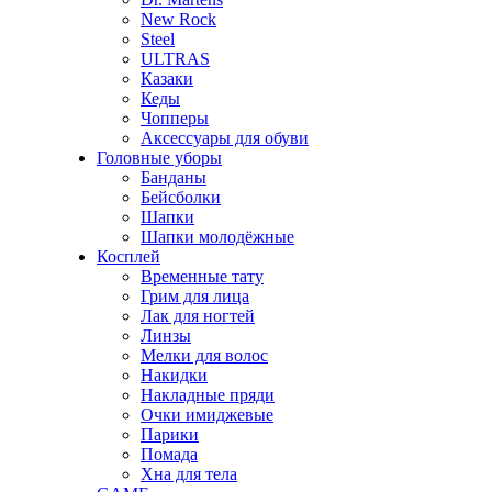
New Rock
Steel
ULTRAS
Казаки
Кеды
Чопперы
Аксессуары для обуви
Головные уборы
Банданы
Бейсболки
Шапки
Шапки молодёжные
Косплей
Временные тату
Грим для лица
Лак для ногтей
Линзы
Мелки для волос
Накидки
Накладные пряди
Очки имиджевые
Парики
Помада
Хна для тела