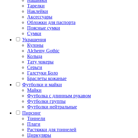
Нашивки
Тарелки
Наклейки
Аксессуары
Обложки для паспорта
Поясные сумки
Сумки
Украшения
Кулоны
Alchemy Gothic
Кольца
Тату чокеры
Серьги
Галстуки Боло
Браслеты кожаные
Футболки и майки
Майки
Футболка с длинным рукавом
Футболки группы
Футболки нейтральные
Пирсинг
Тоннели
Плаги
Растяжки для тоннелей
Циркуляры