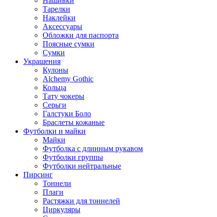
Нашивки
Тарелки
Наклейки
Аксессуары
Обложки для паспорта
Поясные сумки
Сумки
Украшения
Кулоны
Alchemy Gothic
Кольца
Тату чокеры
Серьги
Галстуки Боло
Браслеты кожаные
Футболки и майки
Майки
Футболка с длинным рукавом
Футболки группы
Футболки нейтральные
Пирсинг
Тоннели
Плаги
Растяжки для тоннелей
Циркуляры