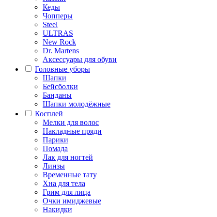
Кеды
Чопперы
Steel
ULTRAS
New Rock
Dr. Martens
Аксессуары для обуви
Головные уборы
Шапки
Бейсболки
Банданы
Шапки молодёжные
Косплей
Мелки для волос
Накладные пряди
Парики
Помада
Лак для ногтей
Линзы
Временные тату
Хна для тела
Грим для лица
Очки имиджевые
Накидки