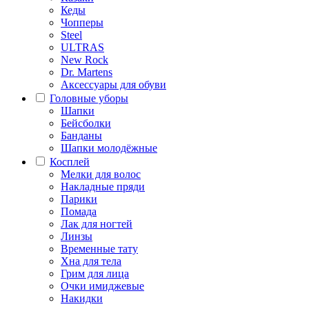
Кеды
Чопперы
Steel
ULTRAS
New Rock
Dr. Martens
Аксессуары для обуви
Головные уборы
Шапки
Бейсболки
Банданы
Шапки молодёжные
Косплей
Мелки для волос
Накладные пряди
Парики
Помада
Лак для ногтей
Линзы
Временные тату
Хна для тела
Грим для лица
Очки имиджевые
Накидки