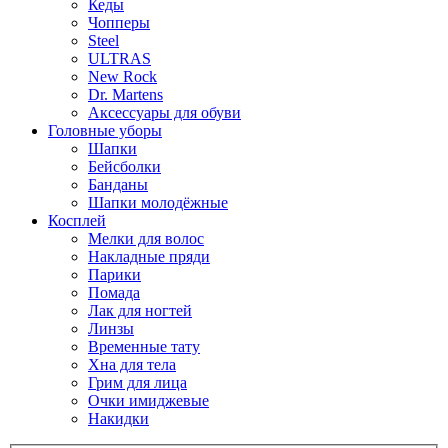
Кеды
Чопперы
Steel
ULTRAS
New Rock
Dr. Martens
Аксессуары для обуви
Головные уборы
Шапки
Бейсболки
Банданы
Шапки молодёжные
Косплей
Мелки для волос
Накладные пряди
Парики
Помада
Лак для ногтей
Линзы
Временные тату
Хна для тела
Грим для лица
Очки имиджевые
Накидки