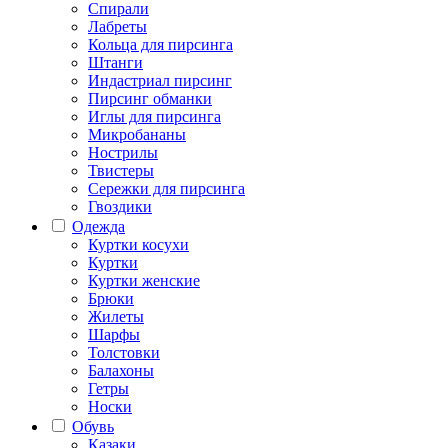
Спирали
Лабреты
Кольца для пирсинга
Штанги
Индастриал пирсинг
Пирсинг обманки
Иглы для пирсинга
Микробананы
Нострилы
Твистеры
Сережки для пирсинга
Гвоздики
Одежда
Куртки косухи
Куртки
Куртки женские
Брюки
Жилеты
Шарфы
Толстовки
Балахоны
Гетры
Носки
Обувь
Казаки