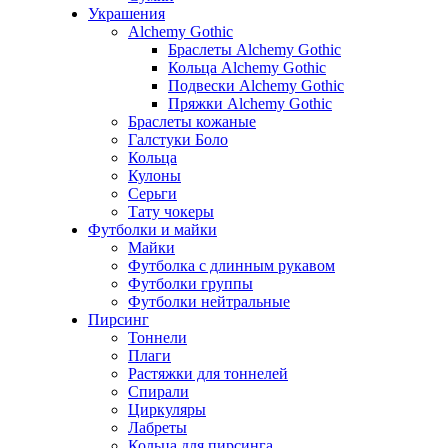
Украшения
Alchemy Gothic
Браслеты Alchemy Gothic
Кольца Alchemy Gothic
Подвески Alchemy Gothic
Пряжки Alchemy Gothic
Браслеты кожаные
Галстуки Боло
Кольца
Кулоны
Серьги
Тату чокеры
Футболки и майки
Майки
Футболка с длинным рукавом
Футболки группы
Футболки нейтральные
Пирсинг
Тоннели
Плаги
Растяжки для тоннелей
Спирали
Циркуляры
Лабреты
Кольца для пирсинга