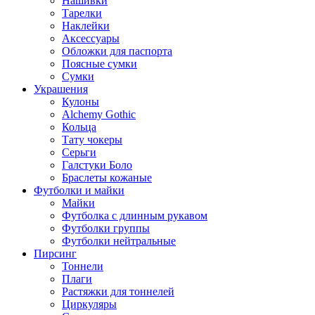
Нашивки
Тарелки
Наклейки
Аксессуары
Обложки для паспорта
Поясные сумки
Сумки
Украшения
Кулоны
Alchemy Gothic
Кольца
Тату чокеры
Серьги
Галстуки Боло
Браслеты кожаные
Футболки и майки
Майки
Футболка с длинным рукавом
Футболки группы
Футболки нейтральные
Пирсинг
Тоннели
Плаги
Растяжки для тоннелей
Циркуляры