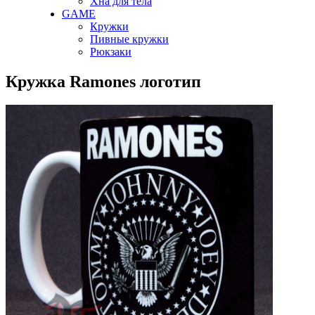
Хна для тела
GAME
Кружки
Пивные кружки
Рюкзаки
Кружка Ramones логотип