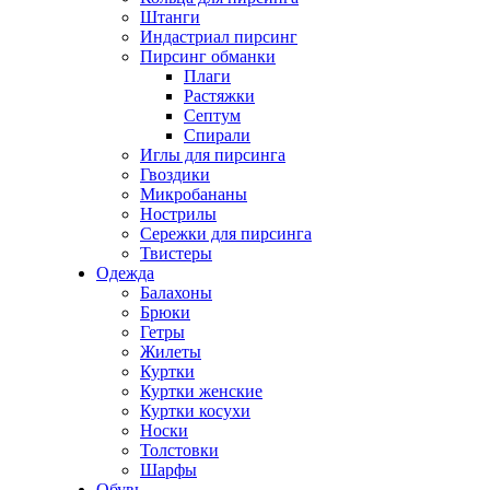
Штанги
Индастриал пирсинг
Пирсинг обманки
Плаги
Растяжки
Септум
Спирали
Иглы для пирсинга
Гвоздики
Микробананы
Нострилы
Сережки для пирсинга
Твистеры
Одежда
Балахоны
Брюки
Гетры
Жилеты
Куртки
Куртки женские
Куртки косухи
Носки
Толстовки
Шарфы
Обувь