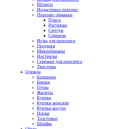
Штанги
Индастриал пирсинг
Пирсинг обманки
Плаги
Растяжки
Септум
Спирали
Иглы для пирсинга
Гвоздики
Микробананы
Нострилы
Сережки для пирсинга
Твистеры
Одежда
Балахоны
Брюки
Гетры
Жилеты
Куртки
Куртки женские
Куртки косухи
Носки
Толстовки
Шарфы
Обувь