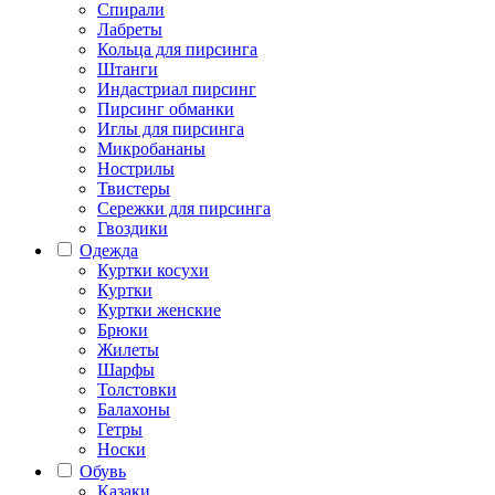
Спирали
Лабреты
Кольца для пирсинга
Штанги
Индастриал пирсинг
Пирсинг обманки
Иглы для пирсинга
Микробананы
Нострилы
Твистеры
Сережки для пирсинга
Гвоздики
Одежда
Куртки косухи
Куртки
Куртки женские
Брюки
Жилеты
Шарфы
Толстовки
Балахоны
Гетры
Носки
Обувь
Казаки