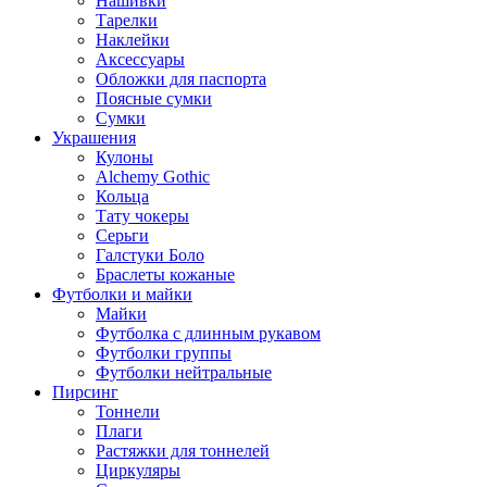
Нашивки
Тарелки
Наклейки
Аксессуары
Обложки для паспорта
Поясные сумки
Сумки
Украшения
Кулоны
Alchemy Gothic
Кольца
Тату чокеры
Серьги
Галстуки Боло
Браслеты кожаные
Футболки и майки
Майки
Футболка с длинным рукавом
Футболки группы
Футболки нейтральные
Пирсинг
Тоннели
Плаги
Растяжки для тоннелей
Циркуляры