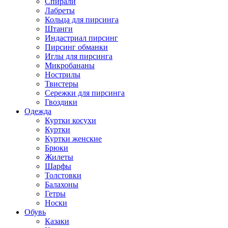
Спирали
Лабреты
Кольца для пирсинга
Штанги
Индастриал пирсинг
Пирсинг обманки
Иглы для пирсинга
Микробананы
Нострилы
Твистеры
Сережки для пирсинга
Гвоздики
Одежда
Куртки косухи
Куртки
Куртки женские
Брюки
Жилеты
Шарфы
Толстовки
Балахоны
Гетры
Носки
Обувь
Казаки