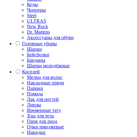
Кеды
Чопперы
Steel
ULTRAS
New Rock
Dr. Martens
Аксессуары для обуви
Головные уборы
Шапки
Бейсболки
Банданы
Шапки молодёжные
Косплей
Мелки для волос
Накладные пряди
Парики
Помада
Лак для ногтей
Линзы
Временные тату
Хна для тела
Грим для лица
Очки имиджевые
Накидки