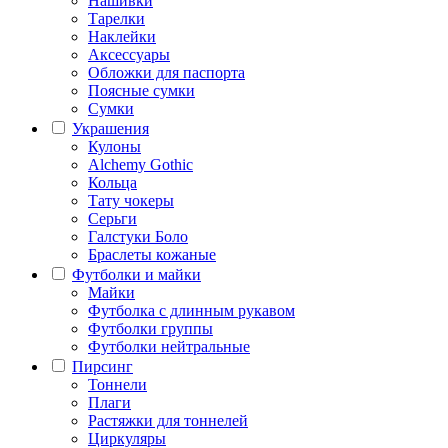
Нашивки
Тарелки
Наклейки
Аксессуары
Обложки для паспорта
Поясные сумки
Сумки
Украшения
Кулоны
Alchemy Gothic
Кольца
Тату чокеры
Серьги
Галстуки Боло
Браслеты кожаные
Футболки и майки
Майки
Футболка с длинным рукавом
Футболки группы
Футболки нейтральные
Пирсинг
Тоннели
Плаги
Растяжки для тоннелей
Циркуляры