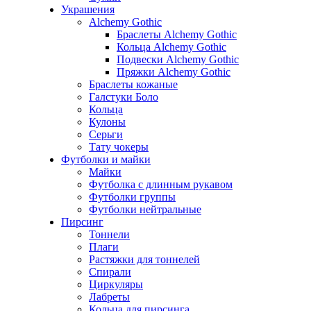
Украшения
Alchemy Gothic
Браслеты Alchemy Gothic
Кольца Alchemy Gothic
Подвески Alchemy Gothic
Пряжки Alchemy Gothic
Браслеты кожаные
Галстуки Боло
Кольца
Кулоны
Серьги
Тату чокеры
Футболки и майки
Майки
Футболка с длинным рукавом
Футболки группы
Футболки нейтральные
Пирсинг
Тоннели
Плаги
Растяжки для тоннелей
Спирали
Циркуляры
Лабреты
Кольца для пирсинга