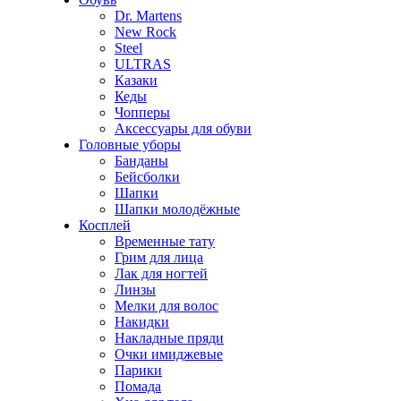
Dr. Martens
New Rock
Steel
ULTRAS
Казаки
Кеды
Чопперы
Аксессуары для обуви
Головные уборы
Банданы
Бейсболки
Шапки
Шапки молодёжные
Косплей
Временные тату
Грим для лица
Лак для ногтей
Линзы
Мелки для волос
Накидки
Накладные пряди
Очки имиджевые
Парики
Помада