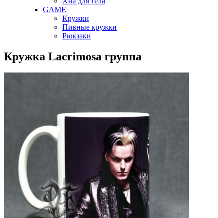
Хна для тела
GAME
Кружки
Пивные кружки
Рюкзаки
Кружка Lacrimosa группа