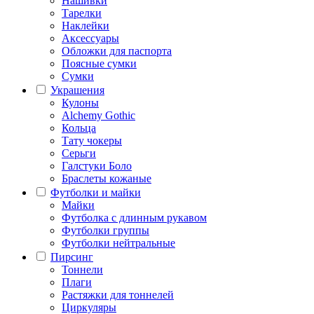
Нашивки
Тарелки
Наклейки
Аксессуары
Обложки для паспорта
Поясные сумки
Сумки
Украшения
Кулоны
Alchemy Gothic
Кольца
Тату чокеры
Серьги
Галстуки Боло
Браслеты кожаные
Футболки и майки
Майки
Футболка с длинным рукавом
Футболки группы
Футболки нейтральные
Пирсинг
Тоннели
Плаги
Растяжки для тоннелей
Циркуляры