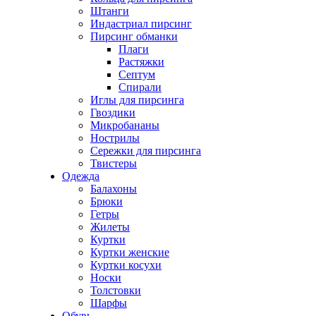
Штанги
Индастриал пирсинг
Пирсинг обманки
Плаги
Растяжки
Септум
Спирали
Иглы для пирсинга
Гвоздики
Микробананы
Нострилы
Сережки для пирсинга
Твистеры
Одежда
Балахоны
Брюки
Гетры
Жилеты
Куртки
Куртки женские
Куртки косухи
Носки
Толстовки
Шарфы
Обувь