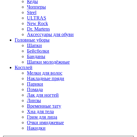
Кеды
Чопперы
Steel
ULTRAS
New Rock
Dr. Martens
Аксессуары для обуви
Головные уборы
Шапки
Бейсболки
Банданы
Шапки молодёжные
Косплей
Мелки для волос
Накладные пряди
Парики
Помада
Лак для ногтей
Линзы
Временные тату
Хна для тела
Грим для лица
Очки имиджевые
Накидки