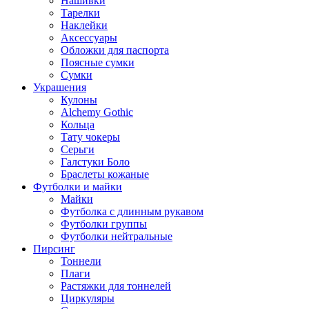
Нашивки
Тарелки
Наклейки
Аксессуары
Обложки для паспорта
Поясные сумки
Сумки
Украшения
Кулоны
Alchemy Gothic
Кольца
Тату чокеры
Серьги
Галстуки Боло
Браслеты кожаные
Футболки и майки
Майки
Футболка с длинным рукавом
Футболки группы
Футболки нейтральные
Пирсинг
Тоннели
Плаги
Растяжки для тоннелей
Циркуляры