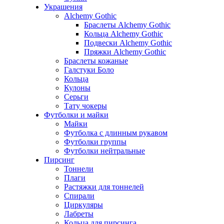
Украшения
Alchemy Gothic
Браслеты Alchemy Gothic
Кольца Alchemy Gothic
Подвески Alchemy Gothic
Пряжки Alchemy Gothic
Браслеты кожаные
Галстуки Боло
Кольца
Кулоны
Серьги
Тату чокеры
Футболки и майки
Майки
Футболка с длинным рукавом
Футболки группы
Футболки нейтральные
Пирсинг
Тоннели
Плаги
Растяжки для тоннелей
Спирали
Циркуляры
Лабреты
Кольца для пирсинга