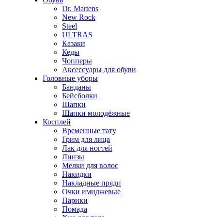
Dr. Martens
New Rock
Steel
ULTRAS
Казаки
Кеды
Чопперы
Аксессуары для обуви
Головные уборы
Банданы
Бейсболки
Шапки
Шапки молодёжные
Косплей
Временные тату
Грим для лица
Лак для ногтей
Линзы
Мелки для волос
Накидки
Накладные пряди
Очки имиджевые
Парики
Помада