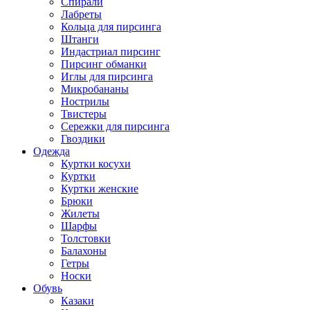
Спирали
Лабреты
Кольца для пирсинга
Штанги
Индастриал пирсинг
Пирсинг обманки
Иглы для пирсинга
Микробананы
Нострилы
Твистеры
Сережки для пирсинга
Гвоздики
Одежда
Куртки косухи
Куртки
Куртки женские
Брюки
Жилеты
Шарфы
Толстовки
Балахоны
Гетры
Носки
Обувь
Казаки