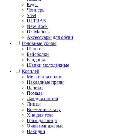
Кеды
Чопперы
Steel
ULTRAS
New Rock
Dr. Martens
Аксессуары для обуви
Головные уборы
Шапки
Бейсболки
Банданы
Шапки молодёжные
Косплей
Мелки для волос
Накладные пряди
Парики
Помада
Лак для ногтей
Линзы
Временные тату
Хна для тела
Грим для лица
Очки имиджевые
Накидки