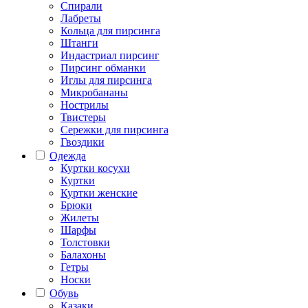
Спирали
Лабреты
Кольца для пирсинга
Штанги
Индастриал пирсинг
Пирсинг обманки
Иглы для пирсинга
Микробананы
Нострилы
Твистеры
Сережки для пирсинга
Гвоздики
Одежда
Куртки косухи
Куртки
Куртки женские
Брюки
Жилеты
Шарфы
Толстовки
Балахоны
Гетры
Носки
Обувь
Казаки