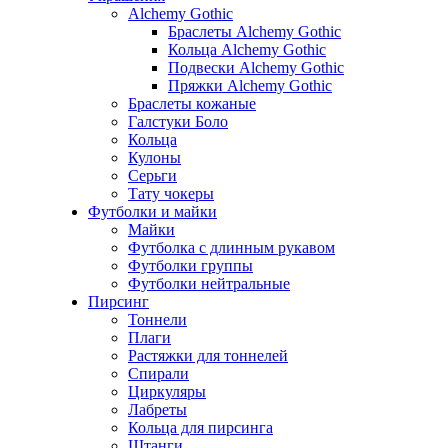
Alchemy Gothic
Браслеты Alchemy Gothic
Кольца Alchemy Gothic
Подвески Alchemy Gothic
Пряжки Alchemy Gothic
Браслеты кожаные
Галстуки Боло
Кольца
Кулоны
Серьги
Тату чокеры
Футболки и майки
Майки
Футболка с длинным рукавом
Футболки группы
Футболки нейтральные
Пирсинг
Тоннели
Плаги
Растяжки для тоннелей
Спирали
Циркуляры
Лабреты
Кольца для пирсинга
Штанги