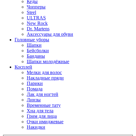
Кеды
Чопперы
Steel
ULTRAS
New Rock
Dr. Martens
Аксессуары для обуви
Головные уборы
Шапки
Бейсболки
Банданы
Шапки молодёжные
Косплей
Мелки для волос
Накладные пряди
Парики
Помада
Лак для ногтей
Линзы
Временные тату
Хна для тела
Грим для лица
Очки имиджевые
Накидки