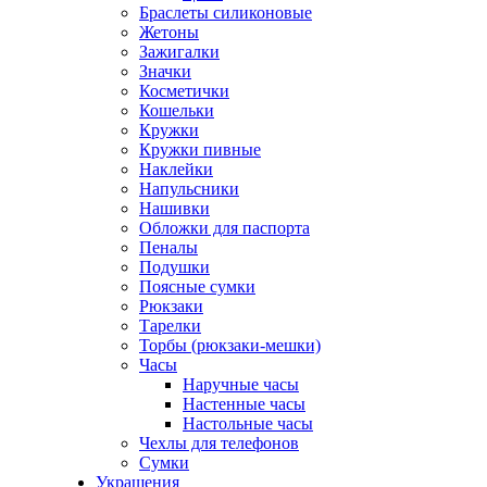
Браслеты силиконовые
Жетоны
Зажигалки
Значки
Косметички
Кошельки
Кружки
Кружки пивные
Наклейки
Напульсники
Нашивки
Обложки для паспорта
Пеналы
Подушки
Поясные сумки
Рюкзаки
Тарелки
Торбы (рюкзаки-мешки)
Часы
Наручные часы
Настенные часы
Настольные часы
Чехлы для телефонов
Сумки
Украшения