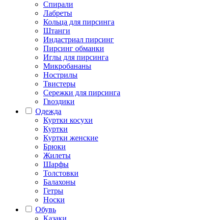
Спирали
Лабреты
Кольца для пирсинга
Штанги
Индастриал пирсинг
Пирсинг обманки
Иглы для пирсинга
Микробананы
Нострилы
Твистеры
Сережки для пирсинга
Гвоздики
Одежда
Куртки косухи
Куртки
Куртки женские
Брюки
Жилеты
Шарфы
Толстовки
Балахоны
Гетры
Носки
Обувь
Казаки