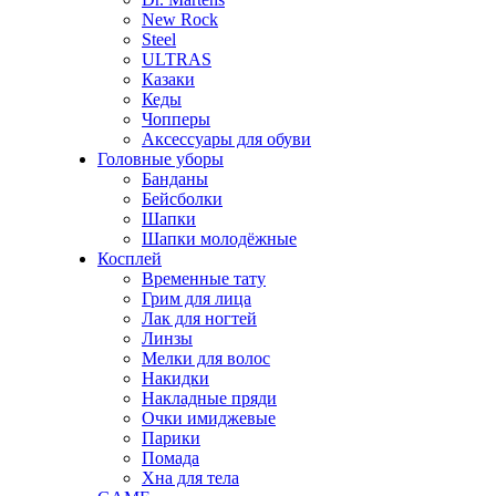
New Rock
Steel
ULTRAS
Казаки
Кеды
Чопперы
Аксессуары для обуви
Головные уборы
Банданы
Бейсболки
Шапки
Шапки молодёжные
Косплей
Временные тату
Грим для лица
Лак для ногтей
Линзы
Мелки для волос
Накидки
Накладные пряди
Очки имиджевые
Парики
Помада
Хна для тела