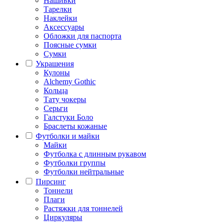
Нашивки
Тарелки
Наклейки
Аксессуары
Обложки для паспорта
Поясные сумки
Сумки
Украшения
Кулоны
Alchemy Gothic
Кольца
Тату чокеры
Серьги
Галстуки Боло
Браслеты кожаные
Футболки и майки
Майки
Футболка с длинным рукавом
Футболки группы
Футболки нейтральные
Пирсинг
Тоннели
Плаги
Растяжки для тоннелей
Циркуляры