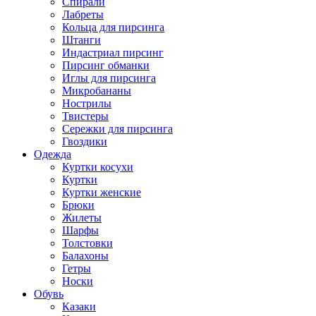
Спирали
Лабреты
Кольца для пирсинга
Штанги
Индастриал пирсинг
Пирсинг обманки
Иглы для пирсинга
Микробананы
Нострилы
Твистеры
Сережки для пирсинга
Гвоздики
Одежда
Куртки косухи
Куртки
Куртки женские
Брюки
Жилеты
Шарфы
Толстовки
Балахоны
Гетры
Носки
Обувь
Казаки