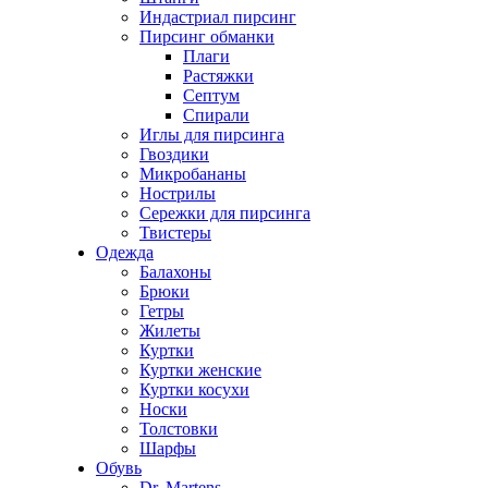
Индастриал пирсинг
Пирсинг обманки
Плаги
Растяжки
Септум
Спирали
Иглы для пирсинга
Гвоздики
Микробананы
Нострилы
Сережки для пирсинга
Твистеры
Одежда
Балахоны
Брюки
Гетры
Жилеты
Куртки
Куртки женские
Куртки косухи
Носки
Толстовки
Шарфы
Обувь
Dr. Martens