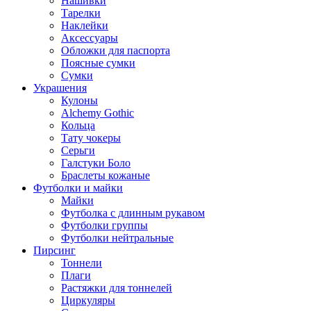
Нашивки
Тарелки
Наклейки
Аксессуары
Обложки для паспорта
Поясные сумки
Сумки
Украшения
Кулоны
Alchemy Gothic
Кольца
Тату чокеры
Серьги
Галстуки Боло
Браслеты кожаные
Футболки и майки
Майки
Футболка с длинным рукавом
Футболки группы
Футболки нейтральные
Пирсинг
Тоннели
Плаги
Растяжки для тоннелей
Циркуляры