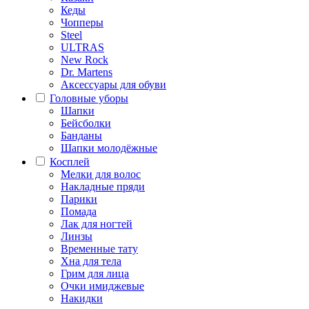
Кеды
Чопперы
Steel
ULTRAS
New Rock
Dr. Martens
Аксессуары для обуви
Головные уборы
Шапки
Бейсболки
Банданы
Шапки молодёжные
Косплей
Мелки для волос
Накладные пряди
Парики
Помада
Лак для ногтей
Линзы
Временные тату
Хна для тела
Грим для лица
Очки имиджевые
Накидки