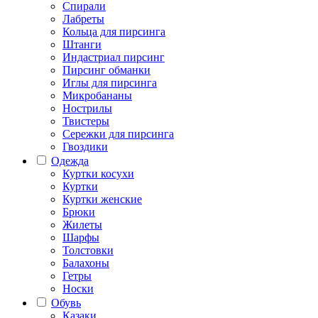
Спирали
Лабреты
Кольца для пирсинга
Штанги
Индастриал пирсинг
Пирсинг обманки
Иглы для пирсинга
Микробананы
Нострилы
Твистеры
Сережки для пирсинга
Гвоздики
Одежда
Куртки косухи
Куртки
Куртки женские
Брюки
Жилеты
Шарфы
Толстовки
Балахоны
Гетры
Носки
Обувь
Казаки