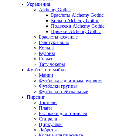
Украшения
Alchemy Gothic
Браслеты Alchemy Gothic
Кольца Alchemy Gothic
Подвески Alchemy Gothic
Пряжки Alchemy Gothic
Браслеты кожаные
Галстуки Боло
Кольца
Кулоны
Серьги
Тату чокеры
Футболки и майки
Майки
Футболка с длинным рукавом
Футболки группы
Футболки нейтральные
Пирсинг
Тоннели
Плаги
Растяжки для тоннелей
Спирали
Циркуляры
Лабреты
Кольца для пирсинга