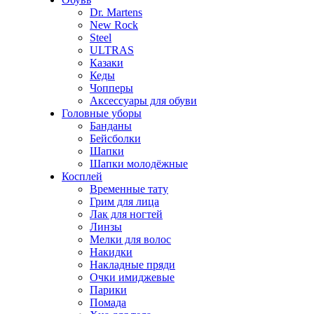
Dr. Martens
New Rock
Steel
ULTRAS
Казаки
Кеды
Чопперы
Аксессуары для обуви
Головные уборы
Банданы
Бейсболки
Шапки
Шапки молодёжные
Косплей
Временные тату
Грим для лица
Лак для ногтей
Линзы
Мелки для волос
Накидки
Накладные пряди
Очки имиджевые
Парики
Помада