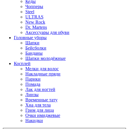
Кеды
Чопперы
Steel
ULTRAS
New Rock
Dr. Martens
Аксессуары для обуви
Головные уборы
Шапки
Бейсболки
Банданы
Шапки молодёжные
Косплей
Мелки для волос
Накладные пряди
Парики
Помада
Лак для ногтей
Линзы
Временные тату
Хна для тела
Грим для лица
Очки имиджевые
Накидки