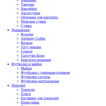
Нашивки
Тарелки
Наклейки
Аксессуары
Обложки для паспорта
Поясные сумки
Сумки
Украшения
Кулоны
Alchemy Gothic
Кольца
Тату чокеры
Серьги
Галстуки Боло
Браслеты кожаные
Футболки и майки
Майки
Футболка с длинным рукавом
Футболки группы
Футболки нейтральные
Пирсинг
Тоннели
Плаги
Растяжки для тоннелей
Циркуляры