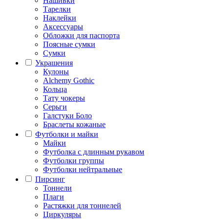
Нашивки
Тарелки
Наклейки
Аксессуары
Обложки для паспорта
Поясные сумки
Сумки
Украшения
Кулоны
Alchemy Gothic
Кольца
Тату чокеры
Серьги
Галстуки Боло
Браслеты кожаные
Футболки и майки
Майки
Футболка с длинным рукавом
Футболки группы
Футболки нейтральные
Пирсинг
Тоннели
Плаги
Растяжки для тоннелей
Циркуляры