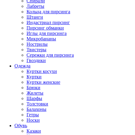
Спирали
Лабреты
Кольца для пирсинга
Штанги
Индастриал пирсинг
Пирсинг обманки
Иглы для пирсинга
Микробананы
Нострилы
Твистеры
Сережки для пирсинга
Гвоздики
Одежда
Куртки косухи
Куртки
Куртки женские
Брюки
Жилеты
Шарфы
Толстовки
Балахоны
Гетры
Носки
Обувь
Казаки