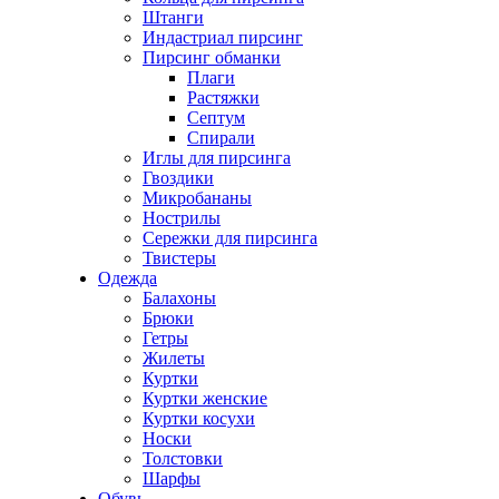
Штанги
Индастриал пирсинг
Пирсинг обманки
Плаги
Растяжки
Септум
Спирали
Иглы для пирсинга
Гвоздики
Микробананы
Нострилы
Сережки для пирсинга
Твистеры
Одежда
Балахоны
Брюки
Гетры
Жилеты
Куртки
Куртки женские
Куртки косухи
Носки
Толстовки
Шарфы
Обувь