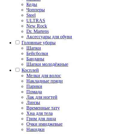
Кеды
Чопперы
Steel
ULTRAS
New Rock
Dr. Martens
Аксессуары для обуви
Головные уборы
Шапки
Бейсболки
Банданы
Шапки молодёжные
Косплей
Мелки для волос
Накладные пряди
Парики
Помада
Лак для ногтей
Линзы
Временные тату
Хна для тела
Грим для лица
Очки имиджевые
Накидки