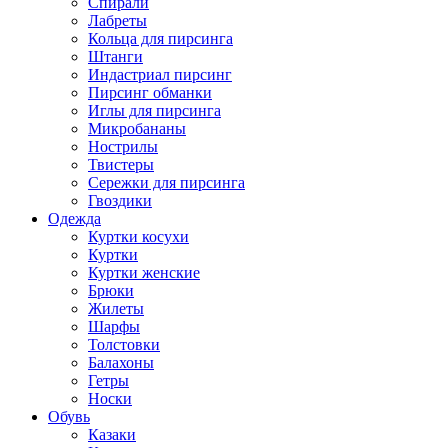
Спирали
Лабреты
Кольца для пирсинга
Штанги
Индастриал пирсинг
Пирсинг обманки
Иглы для пирсинга
Микробананы
Нострилы
Твистеры
Сережки для пирсинга
Гвоздики
Одежда
Куртки косухи
Куртки
Куртки женские
Брюки
Жилеты
Шарфы
Толстовки
Балахоны
Гетры
Носки
Обувь
Казаки