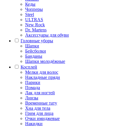
Кеды
Чопперы
Steel
ULTRAS
New Rock
Dr. Martens
Аксессуары для обуви
Головные уборы
Шапки
Бейсболки
Банданы
Шапки молодёжные
Косплей
Мелки для волос
Накладные пряди
Парики
Помада
Лак для ногтей
Линзы
Временные тату
Хна для тела
Грим для лица
Очки имиджевые
Накидки