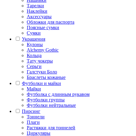
Нашивки
Тарелки
Наклейки
Аксессуары
Обложки для паспорта
Поясные сумки
Сумки
Украшения
Кулоны
Alchemy Gothic
Кольца
Тату чокеры
Серьги
Галстуки Боло
Браслеты кожаные
Футболки и майки
Майки
Футболка с длинным рукавом
Футболки группы
Футболки нейтральные
Пирсинг
Тоннели
Плаги
Растяжки для тоннелей
Циркуляры