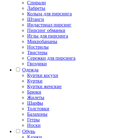
Спирали
Лабреты
Кольца для пирсинга
Штанги
Индастриал пирсинг
Пирсинг обманки
Иглы для пирсинга
Микробананы
Нострилы
Твистеры
Сережки для пирсинга
Гвоздики
Одежда
Куртки косухи
Куртки
Куртки женские
Брюки
Жилеты
Шарфы
Толстовки
Балахоны
Гетры
Носки
Обувь
Казаки