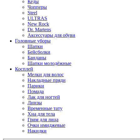
Кеды
Чопперы
Steel
ULTRAS
New Rock
Dr. Martens
Аксессуары для обуви
Головные уборы
Шапки
Бейсболки
Банданы
Шапки молодёжные
Косплей
Мелки для волос
Накладные пряди
Парики
Помада
Лак для ногтей
Линзы
Временные тату
Хна для тела
Грим для лица
Очки имиджевые
Накидки