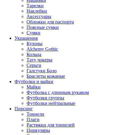
Нашивки
Тарелки
Наклейки
Аксессуары
Обложки для паспорта
Поясные сумки
Сумки
Украшения
Кулоны
Alchemy Gothic
Кольца
Тату чокеры
Серьги
Галстуки Боло
Браслеты кожаные
Футболки и майки
Майки
Футболка с длинным рукавом
Футболки группы
Футболки нейтральные
Пирсинг
Тоннели
Плаги
Растяжки для тоннелей
Циркуляры