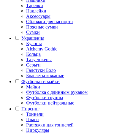
Нашивки
Тарелки
Наклейки
Аксессуары
Обложки для паспорта
Поясные сумки
Сумки
Украшения
Кулоны
Alchemy Gothic
Кольца
Тату чокеры
Серьги
Галстуки Боло
Браслеты кожаные
Футболки и майки
Майки
Футболка с длинным рукавом
Футболки группы
Футболки нейтральные
Пирсинг
Тоннели
Плаги
Растяжки для тоннелей
Циркуляры