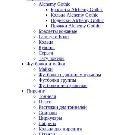
Alchemy Gothic
Браслеты Alchemy Gothic
Кольца Alchemy Gothic
Подвески Alchemy Gothic
Пряжки Alchemy Gothic
Браслеты кожаные
Галстуки Боло
Кольца
Кулоны
Серьги
Тату чокеры
Футболки и майки
Майки
Футболка с длинным рукавом
Футболки группы
Футболки нейтральные
Пирсинг
Тоннели
Плаги
Растяжки для тоннелей
Спирали
Циркуляры
Лабреты
Кольца для пирсинга
Штанги