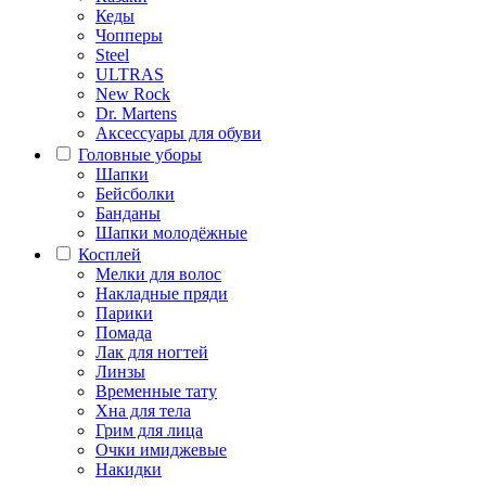
Кеды
Чопперы
Steel
ULTRAS
New Rock
Dr. Martens
Аксессуары для обуви
Головные уборы
Шапки
Бейсболки
Банданы
Шапки молодёжные
Косплей
Мелки для волос
Накладные пряди
Парики
Помада
Лак для ногтей
Линзы
Временные тату
Хна для тела
Грим для лица
Очки имиджевые
Накидки