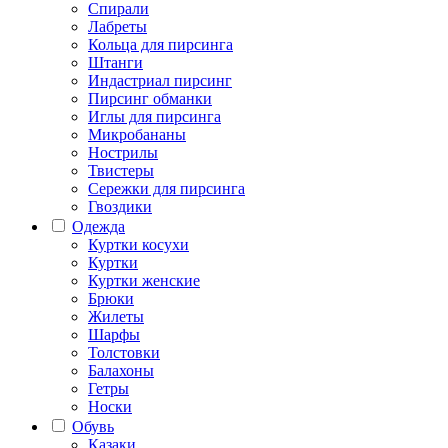
Спирали
Лабреты
Кольца для пирсинга
Штанги
Индастриал пирсинг
Пирсинг обманки
Иглы для пирсинга
Микробананы
Нострилы
Твистеры
Сережки для пирсинга
Гвоздики
Одежда
Куртки косухи
Куртки
Куртки женские
Брюки
Жилеты
Шарфы
Толстовки
Балахоны
Гетры
Носки
Обувь
Казаки