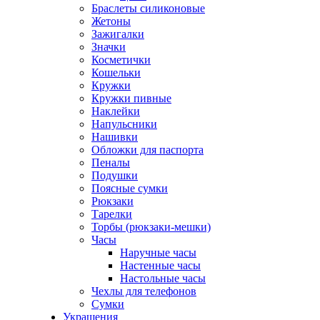
Браслеты силиконовые
Жетоны
Зажигалки
Значки
Косметички
Кошельки
Кружки
Кружки пивные
Наклейки
Напульсники
Нашивки
Обложки для паспорта
Пеналы
Подушки
Поясные сумки
Рюкзаки
Тарелки
Торбы (рюкзаки-мешки)
Часы
Наручные часы
Настенные часы
Настольные часы
Чехлы для телефонов
Сумки
Украшения