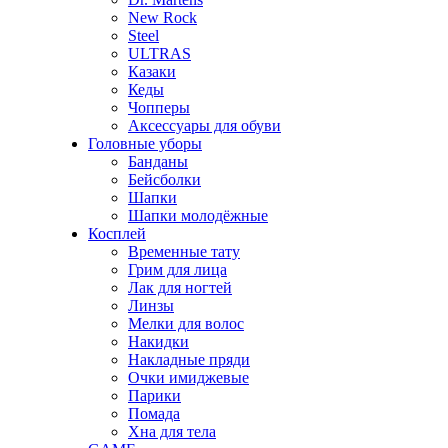
New Rock
Steel
ULTRAS
Казаки
Кеды
Чопперы
Аксессуары для обуви
Головные уборы
Банданы
Бейсболки
Шапки
Шапки молодёжные
Косплей
Временные тату
Грим для лица
Лак для ногтей
Линзы
Мелки для волос
Накидки
Накладные пряди
Очки имиджевые
Парики
Помада
Хна для тела