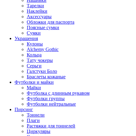
Нашивки
Тарелки
Наклейки
Аксессуары
Обложки для паспорта
Поясные сумки
Сумки
Украшения
Кулоны
Alchemy Gothic
Кольца
Тату чокеры
Серьги
Галстуки Боло
Браслеты кожаные
Футболки и майки
Майки
Футболка с длинным рукавом
Футболки группы
Футболки нейтральные
Пирсинг
Тоннели
Плаги
Растяжки для тоннелей
Циркуляры