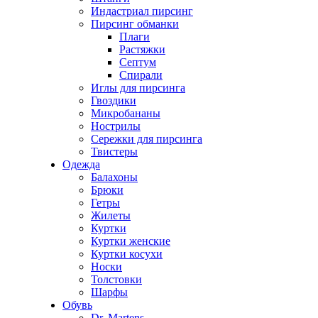
Индастриал пирсинг
Пирсинг обманки
Плаги
Растяжки
Септум
Спирали
Иглы для пирсинга
Гвоздики
Микробананы
Нострилы
Сережки для пирсинга
Твистеры
Одежда
Балахоны
Брюки
Гетры
Жилеты
Куртки
Куртки женские
Куртки косухи
Носки
Толстовки
Шарфы
Обувь
Dr. Martens