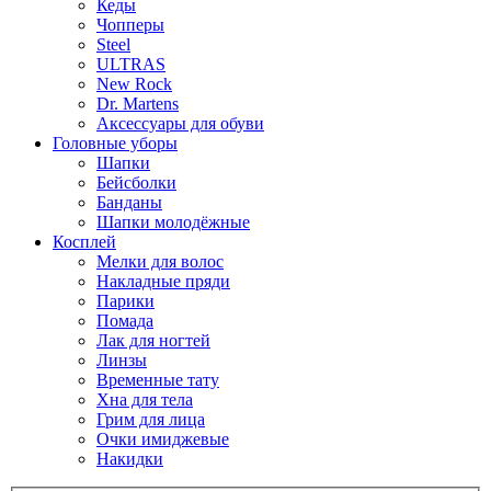
Кеды
Чопперы
Steel
ULTRAS
New Rock
Dr. Martens
Аксессуары для обуви
Головные уборы
Шапки
Бейсболки
Банданы
Шапки молодёжные
Косплей
Мелки для волос
Накладные пряди
Парики
Помада
Лак для ногтей
Линзы
Временные тату
Хна для тела
Грим для лица
Очки имиджевые
Накидки