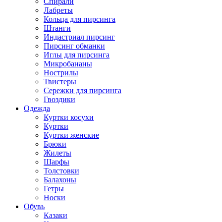
Спирали
Лабреты
Кольца для пирсинга
Штанги
Индастриал пирсинг
Пирсинг обманки
Иглы для пирсинга
Микробананы
Нострилы
Твистеры
Сережки для пирсинга
Гвоздики
Одежда
Куртки косухи
Куртки
Куртки женские
Брюки
Жилеты
Шарфы
Толстовки
Балахоны
Гетры
Носки
Обувь
Казаки