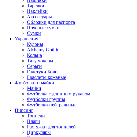
Нашивки
Тарелки
Наклейки
Аксессуары
Обложки для паспорта
Поясные сумки
Сумки
Украшения
Кулоны
Alchemy Gothic
Кольца
Тату чокеры
Серьги
Галстуки Боло
Браслеты кожаные
Футболки и майки
Майки
Футболка с длинным рукавом
Футболки группы
Футболки нейтральные
Пирсинг
Тоннели
Плаги
Растяжки для тоннелей
Циркуляры