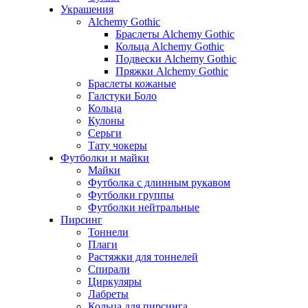
Украшения
Alchemy Gothic
Браслеты Alchemy Gothic
Кольца Alchemy Gothic
Подвески Alchemy Gothic
Пряжки Alchemy Gothic
Браслеты кожаные
Галстуки Боло
Кольца
Кулоны
Серьги
Тату чокеры
Футболки и майки
Майки
Футболка с длинным рукавом
Футболки группы
Футболки нейтральные
Пирсинг
Тоннели
Плаги
Растяжки для тоннелей
Спирали
Циркуляры
Лабреты
Кольца для пирсинга