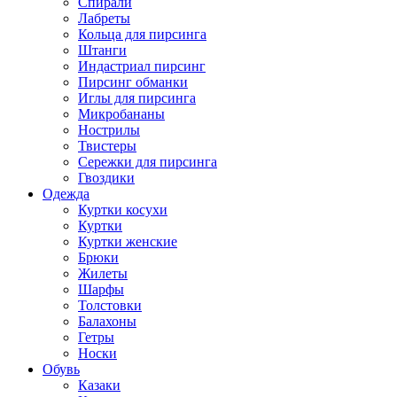
Спирали
Лабреты
Кольца для пирсинга
Штанги
Индастриал пирсинг
Пирсинг обманки
Иглы для пирсинга
Микробананы
Нострилы
Твистеры
Сережки для пирсинга
Гвоздики
Одежда
Куртки косухи
Куртки
Куртки женские
Брюки
Жилеты
Шарфы
Толстовки
Балахоны
Гетры
Носки
Обувь
Казаки