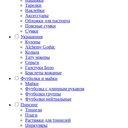
Нашивки
Тарелки
Наклейки
Аксессуары
Обложки для паспорта
Поясные сумки
Сумки
Украшения
Кулоны
Alchemy Gothic
Кольца
Тату чокеры
Серьги
Галстуки Боло
Браслеты кожаные
Футболки и майки
Майки
Футболка с длинным рукавом
Футболки группы
Футболки нейтральные
Пирсинг
Тоннели
Плаги
Растяжки для тоннелей
Циркуляры