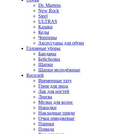
Dr. Martens
New Rock
Steel
ULTRAS
Казаки
Кеды
Чопперы
Аксессуары для обуви
Головные уборы
Банданы
Бейсболки
Шапки
Шапки молодёжные
Косплей
Временные тату
Грим для лица
Лак для ногтей
Линзы
Мелки для волос
Накидки
Накладные пряди
Очки имиджевые
Парики
Помада