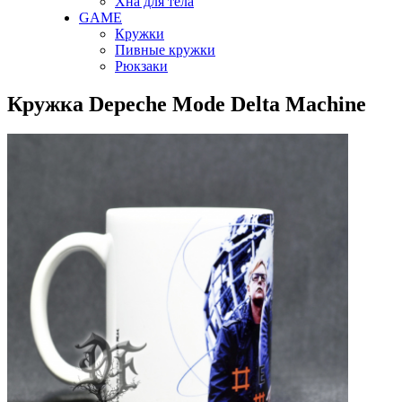
Хна для тела
GAME
Кружки
Пивные кружки
Рюкзаки
Кружка Depeche Mode Delta Machine