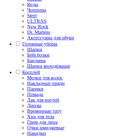
Кеды
Чопперы
Steel
ULTRAS
New Rock
Dr. Martens
Аксессуары для обуви
Головные уборы
Шапки
Бейсболки
Банданы
Шапки молодёжные
Косплей
Мелки для волос
Накладные пряди
Парики
Помада
Лак для ногтей
Линзы
Временные тату
Хна для тела
Грим для лица
Очки имиджевые
Накидки