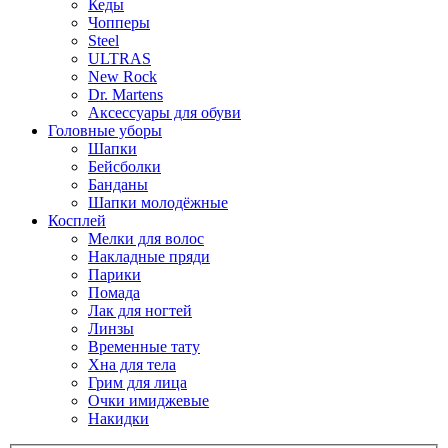
Кеды
Чопперы
Steel
ULTRAS
New Rock
Dr. Martens
Аксессуары для обуви
Головные уборы
Шапки
Бейсболки
Банданы
Шапки молодёжные
Косплей
Мелки для волос
Накладные пряди
Парики
Помада
Лак для ногтей
Линзы
Временные тату
Хна для тела
Грим для лица
Очки имиджевые
Накидки