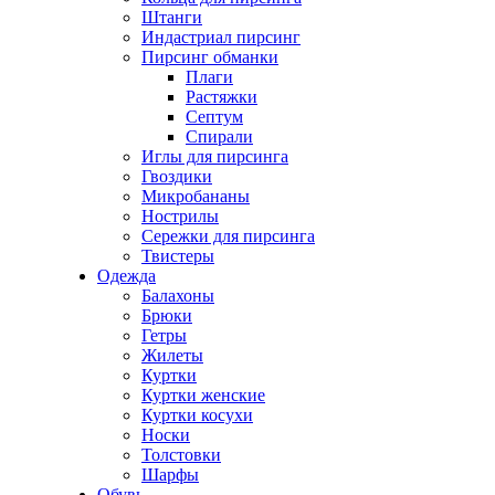
Штанги
Индастриал пирсинг
Пирсинг обманки
Плаги
Растяжки
Септум
Спирали
Иглы для пирсинга
Гвоздики
Микробананы
Нострилы
Сережки для пирсинга
Твистеры
Одежда
Балахоны
Брюки
Гетры
Жилеты
Куртки
Куртки женские
Куртки косухи
Носки
Толстовки
Шарфы
Обувь