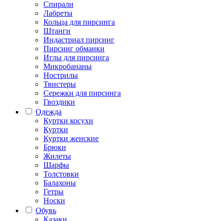
Спирали
Лабреты
Кольца для пирсинга
Штанги
Индастриал пирсинг
Пирсинг обманки
Иглы для пирсинга
Микробананы
Нострилы
Твистеры
Сережки для пирсинга
Гвоздики
Одежда
Куртки косухи
Куртки
Куртки женские
Брюки
Жилеты
Шарфы
Толстовки
Балахоны
Гетры
Носки
Обувь
Казаки