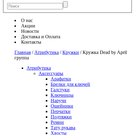
О нас
Акции
Новости
Доставка и Оплата
Контакты
Главная
/
Атрибутика
/
Кружки
/
Кружка Dead by April
группа
Атрибутика
Аксессуары
Арафатки
Брелки для ключей
Галстуки
Ключницы
Наручи
Ошейники
Перчатки
Подтяжки
Ремни
Тату рукава
Хвосты