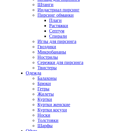
Штанги
Индастриал пирсинг
Пирсинг обманки
Плаги
Растяжки
Септум
Спирали
Иглы для пирсинга
Гвоздики
Микробананы
Нострилы
Сережки для пирсинга
Твистеры
Одежда
Балахоны
Брюки
Гетры
Жилеты
Куртки
Куртки женские
Куртки косухи
Носки
Толстовки
Шарфы
Обувь