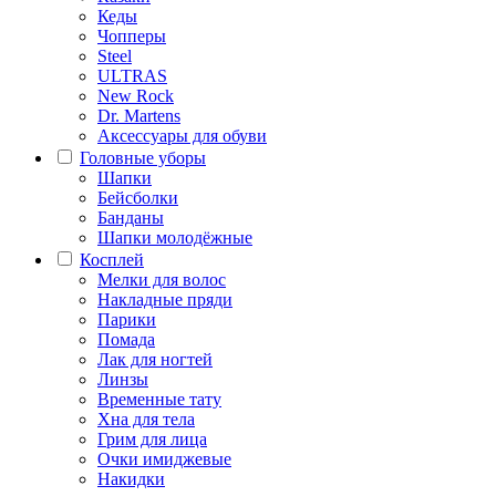
Кеды
Чопперы
Steel
ULTRAS
New Rock
Dr. Martens
Аксессуары для обуви
Головные уборы
Шапки
Бейсболки
Банданы
Шапки молодёжные
Косплей
Мелки для волос
Накладные пряди
Парики
Помада
Лак для ногтей
Линзы
Временные тату
Хна для тела
Грим для лица
Очки имиджевые
Накидки