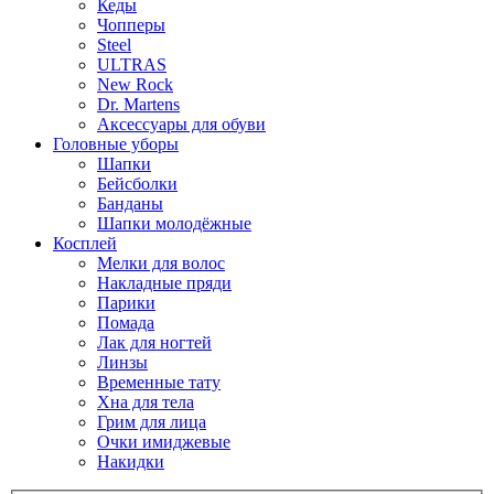
Кеды
Чопперы
Steel
ULTRAS
New Rock
Dr. Martens
Аксессуары для обуви
Головные уборы
Шапки
Бейсболки
Банданы
Шапки молодёжные
Косплей
Мелки для волос
Накладные пряди
Парики
Помада
Лак для ногтей
Линзы
Временные тату
Хна для тела
Грим для лица
Очки имиджевые
Накидки