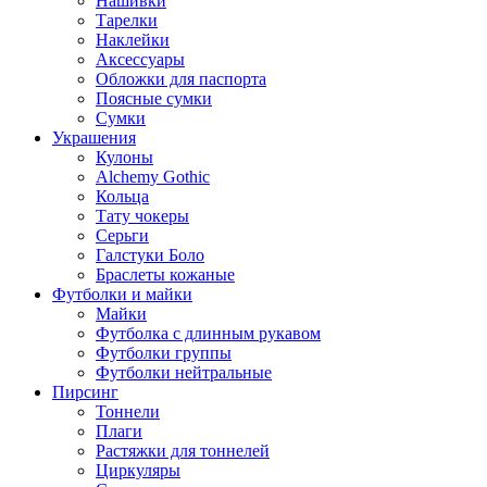
Нашивки
Тарелки
Наклейки
Аксессуары
Обложки для паспорта
Поясные сумки
Сумки
Украшения
Кулоны
Alchemy Gothic
Кольца
Тату чокеры
Серьги
Галстуки Боло
Браслеты кожаные
Футболки и майки
Майки
Футболка с длинным рукавом
Футболки группы
Футболки нейтральные
Пирсинг
Тоннели
Плаги
Растяжки для тоннелей
Циркуляры