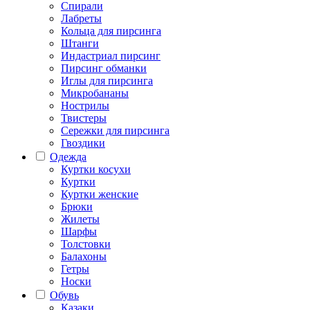
Спирали
Лабреты
Кольца для пирсинга
Штанги
Индастриал пирсинг
Пирсинг обманки
Иглы для пирсинга
Микробананы
Нострилы
Твистеры
Сережки для пирсинга
Гвоздики
Одежда
Куртки косухи
Куртки
Куртки женские
Брюки
Жилеты
Шарфы
Толстовки
Балахоны
Гетры
Носки
Обувь
Казаки