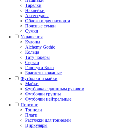
Нашивки
Тарелки
Наклейки
Аксессуары
Обложки для паспорта
Поясные сумки
Сумки
Украшения
Кулоны
Alchemy Gothic
Кольца
Тату чокеры
Серьги
Галстуки Боло
Браслеты кожаные
Футболки и майки
Майки
Футболка с длинным рукавом
Футболки группы
Футболки нейтральные
Пирсинг
Тоннели
Плаги
Растяжки для тоннелей
Циркуляры