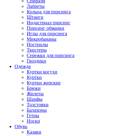
Спирали
Лабреты
Кольца для пирсинга
Штанги
Индастриал пирсинг
Пирсинг обманки
Иглы для пирсинга
Микробананы
Нострилы
Твистеры
Сережки для пирсинга
Гвоздики
Одежда
Куртки косухи
Куртки
Куртки женские
Брюки
Жилеты
Шарфы
Толстовки
Балахоны
Гетры
Носки
Обувь
Казаки