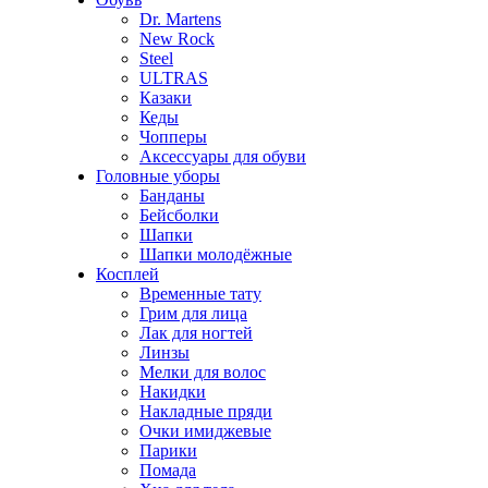
Dr. Martens
New Rock
Steel
ULTRAS
Казаки
Кеды
Чопперы
Аксессуары для обуви
Головные уборы
Банданы
Бейсболки
Шапки
Шапки молодёжные
Косплей
Временные тату
Грим для лица
Лак для ногтей
Линзы
Мелки для волос
Накидки
Накладные пряди
Очки имиджевые
Парики
Помада