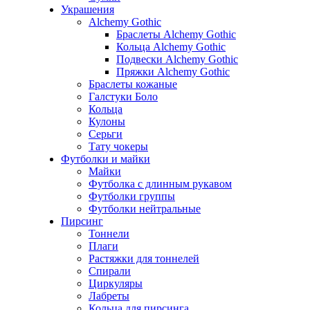
Украшения
Alchemy Gothic
Браслеты Alchemy Gothic
Кольца Alchemy Gothic
Подвески Alchemy Gothic
Пряжки Alchemy Gothic
Браслеты кожаные
Галстуки Боло
Кольца
Кулоны
Серьги
Тату чокеры
Футболки и майки
Майки
Футболка с длинным рукавом
Футболки группы
Футболки нейтральные
Пирсинг
Тоннели
Плаги
Растяжки для тоннелей
Спирали
Циркуляры
Лабреты
Кольца для пирсинга