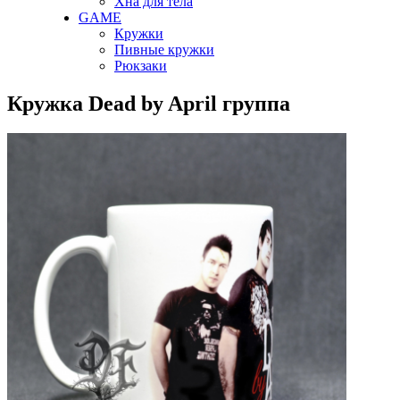
Хна для тела
GAME
Кружки
Пивные кружки
Рюкзаки
Кружка Dead by April группа