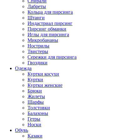
Спирали
Лабреты
Кольца для пирсинга
Штанги
Индастриал пирсинг
Пирсинг обманки
Иглы для пирсинга
Микробананы
Нострилы
Твистеры
Сережки для пирсинга
Гвоздики
Одежда
Куртки косухи
Куртки
Куртки женские
Брюки
Жилеты
Шарфы
Толстовки
Балахоны
Гетры
Носки
Обувь
Казаки