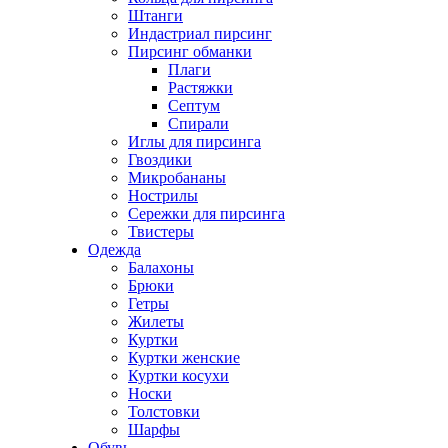
Штанги
Индастриал пирсинг
Пирсинг обманки
Плаги
Растяжки
Септум
Спирали
Иглы для пирсинга
Гвоздики
Микробананы
Нострилы
Сережки для пирсинга
Твистеры
Одежда
Балахоны
Брюки
Гетры
Жилеты
Куртки
Куртки женские
Куртки косухи
Носки
Толстовки
Шарфы
Обувь