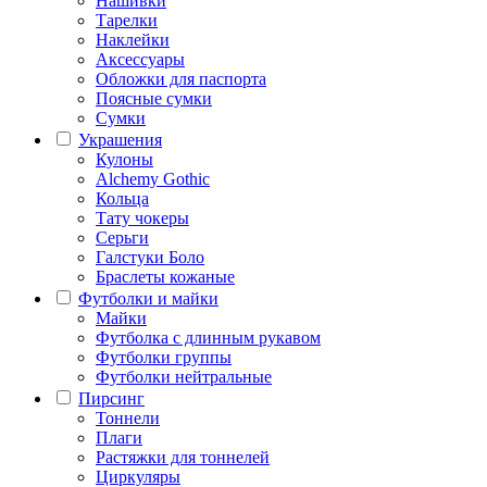
Нашивки
Тарелки
Наклейки
Аксессуары
Обложки для паспорта
Поясные сумки
Сумки
Украшения
Кулоны
Alchemy Gothic
Кольца
Тату чокеры
Серьги
Галстуки Боло
Браслеты кожаные
Футболки и майки
Майки
Футболка с длинным рукавом
Футболки группы
Футболки нейтральные
Пирсинг
Тоннели
Плаги
Растяжки для тоннелей
Циркуляры