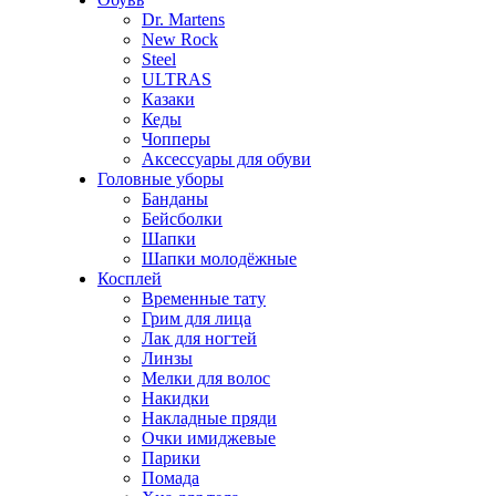
Dr. Martens
New Rock
Steel
ULTRAS
Казаки
Кеды
Чопперы
Аксессуары для обуви
Головные уборы
Банданы
Бейсболки
Шапки
Шапки молодёжные
Косплей
Временные тату
Грим для лица
Лак для ногтей
Линзы
Мелки для волос
Накидки
Накладные пряди
Очки имиджевые
Парики
Помада