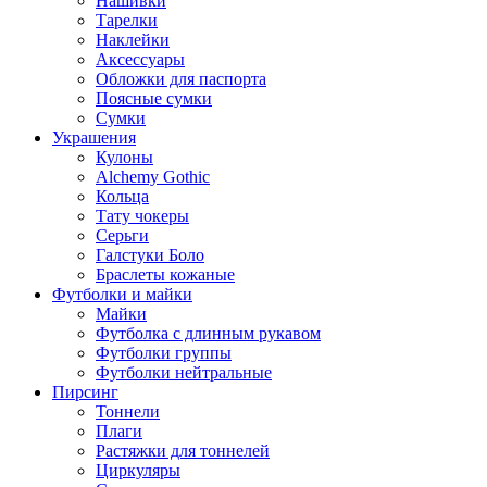
Нашивки
Тарелки
Наклейки
Аксессуары
Обложки для паспорта
Поясные сумки
Сумки
Украшения
Кулоны
Alchemy Gothic
Кольца
Тату чокеры
Серьги
Галстуки Боло
Браслеты кожаные
Футболки и майки
Майки
Футболка с длинным рукавом
Футболки группы
Футболки нейтральные
Пирсинг
Тоннели
Плаги
Растяжки для тоннелей
Циркуляры