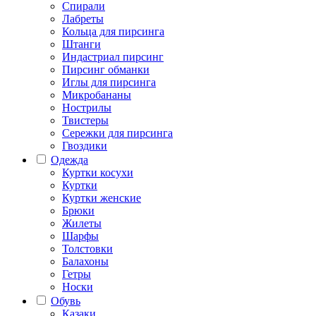
Спирали
Лабреты
Кольца для пирсинга
Штанги
Индастриал пирсинг
Пирсинг обманки
Иглы для пирсинга
Микробананы
Нострилы
Твистеры
Сережки для пирсинга
Гвоздики
Одежда
Куртки косухи
Куртки
Куртки женские
Брюки
Жилеты
Шарфы
Толстовки
Балахоны
Гетры
Носки
Обувь
Казаки