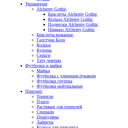
Украшения
Alchemy Gothic
Браслеты Alchemy Gothic
Кольца Alchemy Gothic
Подвески Alchemy Gothic
Пряжки Alchemy Gothic
Браслеты кожаные
Галстуки Боло
Кольца
Кулоны
Серьги
Тату чокеры
Футболки и майки
Майки
Футболка с длинным рукавом
Футболки группы
Футболки нейтральные
Пирсинг
Тоннели
Плаги
Растяжки для тоннелей
Спирали
Циркуляры
Лабреты
Кольца для пирсинга