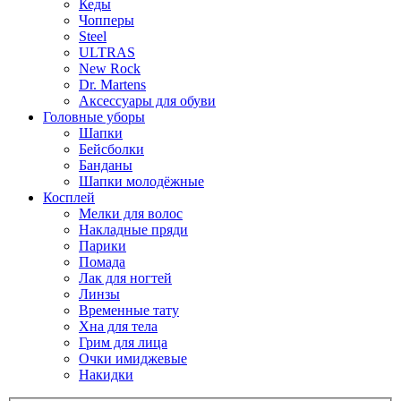
Кеды
Чопперы
Steel
ULTRAS
New Rock
Dr. Martens
Аксессуары для обуви
Головные уборы
Шапки
Бейсболки
Банданы
Шапки молодёжные
Косплей
Мелки для волос
Накладные пряди
Парики
Помада
Лак для ногтей
Линзы
Временные тату
Хна для тела
Грим для лица
Очки имиджевые
Накидки