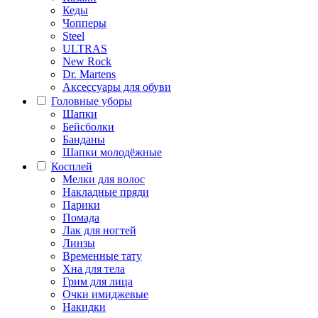
Кеды
Чопперы
Steel
ULTRAS
New Rock
Dr. Martens
Аксессуары для обуви
Головные уборы
Шапки
Бейсболки
Банданы
Шапки молодёжные
Косплей
Мелки для волос
Накладные пряди
Парики
Помада
Лак для ногтей
Линзы
Временные тату
Хна для тела
Грим для лица
Очки имиджевые
Накидки