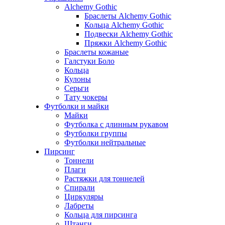
Alchemy Gothic
Браслеты Alchemy Gothic
Кольца Alchemy Gothic
Подвески Alchemy Gothic
Пряжки Alchemy Gothic
Браслеты кожаные
Галстуки Боло
Кольца
Кулоны
Серьги
Тату чокеры
Футболки и майки
Майки
Футболка с длинным рукавом
Футболки группы
Футболки нейтральные
Пирсинг
Тоннели
Плаги
Растяжки для тоннелей
Спирали
Циркуляры
Лабреты
Кольца для пирсинга
Штанги