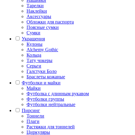
Нашивки
Тарелки
Наклейки
Аксессуары
Обложки для паспорта
Поясные сумки
Сумки
Украшения
Кулоны
Alchemy Gothic
Кольца
Тату чокеры
Серьги
Галстуки Боло
Браслеты кожаные
Футболки и майки
Майки
Футболка с длинным рукавом
Футболки группы
Футболки нейтральные
Пирсинг
Тоннели
Плаги
Растяжки для тоннелей
Циркуляры