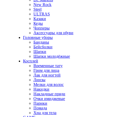
New Rock
Steel
ULTRAS
Казаки
Кеды
Чопперы
Аксессуары для обуви
Головные уборы
Банданы
Бейсболки
Шапки
Шапки молодёжные
Косплей
Временные тату
Грим для лица
Лак для ногтей
Линзы
Мелки для волос
Накидки
Накладные пряди
Очки имиджевые
Парики
Помада
Хна для тела