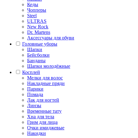
Кеды
Чопперы
Steel
ULTRAS
New Rock
Dr. Martens
Аксессуары для обуви
Головные уборы
Шапки
Бейсболки
Банданы
Шапки молодёжные
Косплей
Мелки для волос
Накладные пряди
Парики
Помада
Лак для ногтей
Линзы
Временные тату
Хна для тела
Грим для лица
Очки имиджевые
Накидки