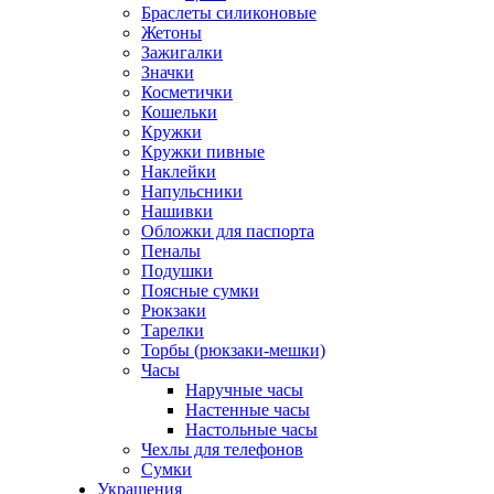
Браслеты силиконовые
Жетоны
Зажигалки
Значки
Косметички
Кошельки
Кружки
Кружки пивные
Наклейки
Напульсники
Нашивки
Обложки для паспорта
Пеналы
Подушки
Поясные сумки
Рюкзаки
Тарелки
Торбы (рюкзаки-мешки)
Часы
Наручные часы
Настенные часы
Настольные часы
Чехлы для телефонов
Сумки
Украшения