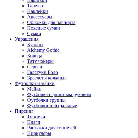
Нашивки
Тарелки
Наклейки
Аксессуары
Обложки для паспорта
Поясные сумки
Сумки
Украшения
Кулоны
Alchemy Gothic
Кольца
Тату чокеры
Серьги
Галстуки Боло
Браслеты кожаные
Футболки и майки
Майки
Футболка с длинным рукавом
Футболки группы
Футболки нейтральные
Пирсинг
Тоннели
Плаги
Растяжки для тоннелей
Циркуляры