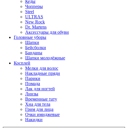
Кеды
Чопперы
Steel
ULTRAS
New Rock
Dr. Martens
Аксессуары для обуви
Головные уборы
Шапки
Бейсболки
Банданы
Шапки молодёжные
Косплей
Мелки для волос
Накладные пряди
Парики
Помада
Лак для ногтей
Линзы
Временные тату
Хна для тела
Грим для лица
Очки имиджевые
Накидки