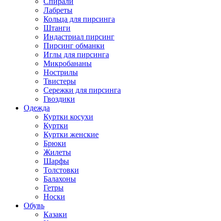
Спирали
Лабреты
Кольца для пирсинга
Штанги
Индастриал пирсинг
Пирсинг обманки
Иглы для пирсинга
Микробананы
Нострилы
Твистеры
Сережки для пирсинга
Гвоздики
Одежда
Куртки косухи
Куртки
Куртки женские
Брюки
Жилеты
Шарфы
Толстовки
Балахоны
Гетры
Носки
Обувь
Казаки