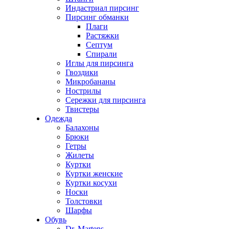
Индастриал пирсинг
Пирсинг обманки
Плаги
Растяжки
Септум
Спирали
Иглы для пирсинга
Гвоздики
Микробананы
Нострилы
Сережки для пирсинга
Твистеры
Одежда
Балахоны
Брюки
Гетры
Жилеты
Куртки
Куртки женские
Куртки косухи
Носки
Толстовки
Шарфы
Обувь
Dr. Martens