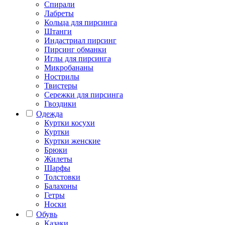
Спирали
Лабреты
Кольца для пирсинга
Штанги
Индастриал пирсинг
Пирсинг обманки
Иглы для пирсинга
Микробананы
Нострилы
Твистеры
Сережки для пирсинга
Гвоздики
Одежда
Куртки косухи
Куртки
Куртки женские
Брюки
Жилеты
Шарфы
Толстовки
Балахоны
Гетры
Носки
Обувь
Казаки