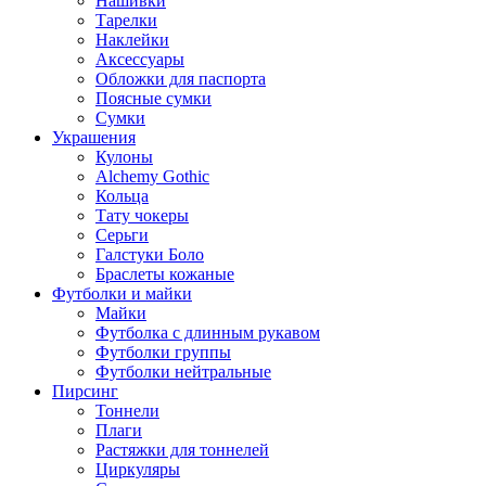
Нашивки
Тарелки
Наклейки
Аксессуары
Обложки для паспорта
Поясные сумки
Сумки
Украшения
Кулоны
Alchemy Gothic
Кольца
Тату чокеры
Серьги
Галстуки Боло
Браслеты кожаные
Футболки и майки
Майки
Футболка с длинным рукавом
Футболки группы
Футболки нейтральные
Пирсинг
Тоннели
Плаги
Растяжки для тоннелей
Циркуляры