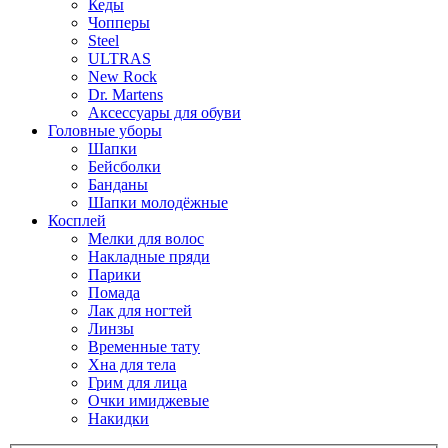
Кеды
Чопперы
Steel
ULTRAS
New Rock
Dr. Martens
Аксессуары для обуви
Головные уборы
Шапки
Бейсболки
Банданы
Шапки молодёжные
Косплей
Мелки для волос
Накладные пряди
Парики
Помада
Лак для ногтей
Линзы
Временные тату
Хна для тела
Грим для лица
Очки имиджевые
Накидки