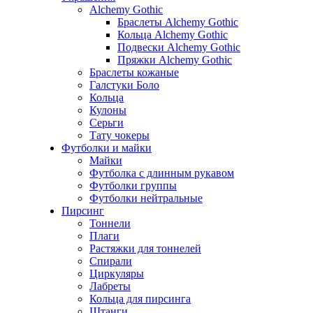
Alchemy Gothic
Браслеты Alchemy Gothic
Кольца Alchemy Gothic
Подвески Alchemy Gothic
Пряжки Alchemy Gothic
Браслеты кожаные
Галстуки Боло
Кольца
Кулоны
Серьги
Тату чокеры
Футболки и майки
Майки
Футболка с длинным рукавом
Футболки группы
Футболки нейтральные
Пирсинг
Тоннели
Плаги
Растяжки для тоннелей
Спирали
Циркуляры
Лабреты
Кольца для пирсинга
Штанги