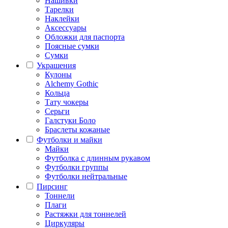
Нашивки
Тарелки
Наклейки
Аксессуары
Обложки для паспорта
Поясные сумки
Сумки
Украшения
Кулоны
Alchemy Gothic
Кольца
Тату чокеры
Серьги
Галстуки Боло
Браслеты кожаные
Футболки и майки
Майки
Футболка с длинным рукавом
Футболки группы
Футболки нейтральные
Пирсинг
Тоннели
Плаги
Растяжки для тоннелей
Циркуляры