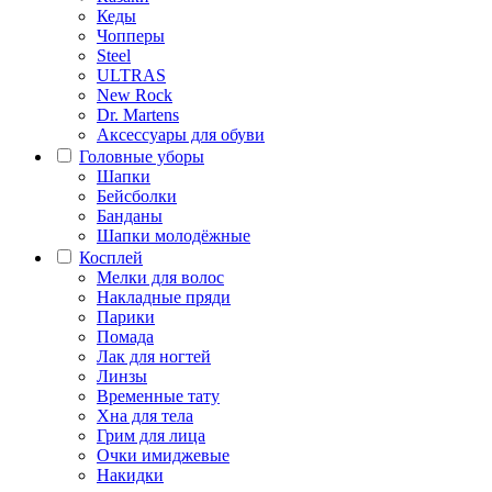
Кеды
Чопперы
Steel
ULTRAS
New Rock
Dr. Martens
Аксессуары для обуви
Головные уборы
Шапки
Бейсболки
Банданы
Шапки молодёжные
Косплей
Мелки для волос
Накладные пряди
Парики
Помада
Лак для ногтей
Линзы
Временные тату
Хна для тела
Грим для лица
Очки имиджевые
Накидки