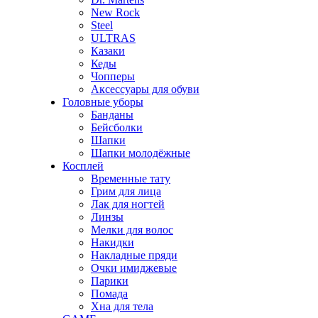
New Rock
Steel
ULTRAS
Казаки
Кеды
Чопперы
Аксессуары для обуви
Головные уборы
Банданы
Бейсболки
Шапки
Шапки молодёжные
Косплей
Временные тату
Грим для лица
Лак для ногтей
Линзы
Мелки для волос
Накидки
Накладные пряди
Очки имиджевые
Парики
Помада
Хна для тела