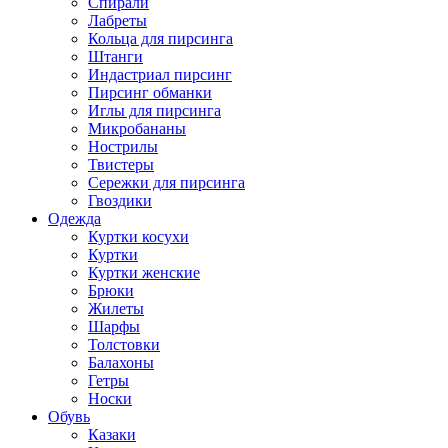
Спирали
Лабреты
Кольца для пирсинга
Штанги
Индастриал пирсинг
Пирсинг обманки
Иглы для пирсинга
Микробананы
Нострилы
Твистеры
Сережки для пирсинга
Гвоздики
Одежда
Куртки косухи
Куртки
Куртки женские
Брюки
Жилеты
Шарфы
Толстовки
Балахоны
Гетры
Носки
Обувь
Казаки