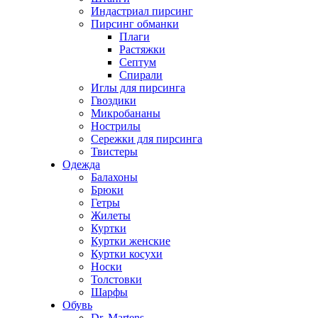
Индастриал пирсинг
Пирсинг обманки
Плаги
Растяжки
Септум
Спирали
Иглы для пирсинга
Гвоздики
Микробананы
Нострилы
Сережки для пирсинга
Твистеры
Одежда
Балахоны
Брюки
Гетры
Жилеты
Куртки
Куртки женские
Куртки косухи
Носки
Толстовки
Шарфы
Обувь
Dr. Martens