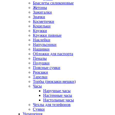
Браслеты силиконовые
Жетоны
Зажигалки
Значки
Косметички
Кошельки
Кружки
Кружки пивные
Наклейки
Напульсники
Нашивки
Обложки для паспорта
Пеналы
Подушки
Поясные сумки
Рюкзаки
Тарелки
Торбы (рюкзаки-мешки)
Часы
Наручные часы
Настенные часы
Настольные часы
Чехлы для телефонов
Сумки
Украшения