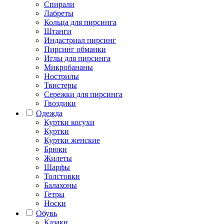
Спирали
Лабреты
Кольца для пирсинга
Штанги
Индастриал пирсинг
Пирсинг обманки
Иглы для пирсинга
Микробананы
Нострилы
Твистеры
Сережки для пирсинга
Гвоздики
Одежда
Куртки косухи
Куртки
Куртки женские
Брюки
Жилеты
Шарфы
Толстовки
Балахоны
Гетры
Носки
Обувь
Казаки