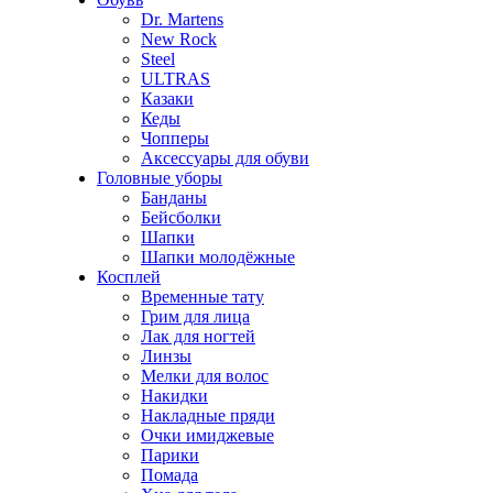
Dr. Martens
New Rock
Steel
ULTRAS
Казаки
Кеды
Чопперы
Аксессуары для обуви
Головные уборы
Банданы
Бейсболки
Шапки
Шапки молодёжные
Косплей
Временные тату
Грим для лица
Лак для ногтей
Линзы
Мелки для волос
Накидки
Накладные пряди
Очки имиджевые
Парики
Помада