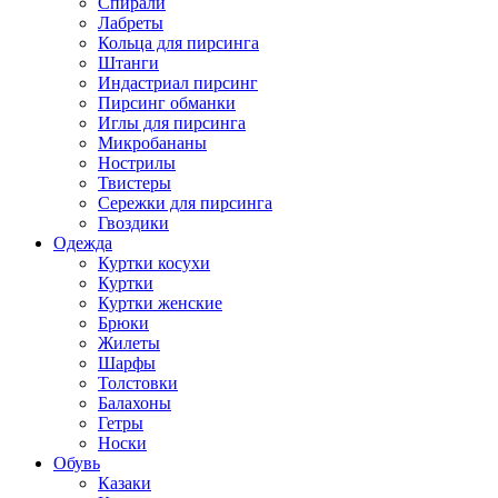
Спирали
Лабреты
Кольца для пирсинга
Штанги
Индастриал пирсинг
Пирсинг обманки
Иглы для пирсинга
Микробананы
Нострилы
Твистеры
Сережки для пирсинга
Гвоздики
Одежда
Куртки косухи
Куртки
Куртки женские
Брюки
Жилеты
Шарфы
Толстовки
Балахоны
Гетры
Носки
Обувь
Казаки