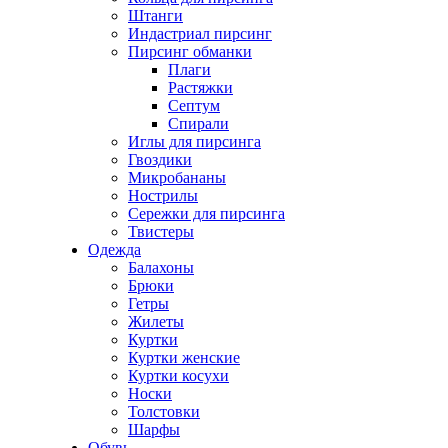
Штанги
Индастриал пирсинг
Пирсинг обманки
Плаги
Растяжки
Септум
Спирали
Иглы для пирсинга
Гвоздики
Микробананы
Нострилы
Сережки для пирсинга
Твистеры
Одежда
Балахоны
Брюки
Гетры
Жилеты
Куртки
Куртки женские
Куртки косухи
Носки
Толстовки
Шарфы
Обувь