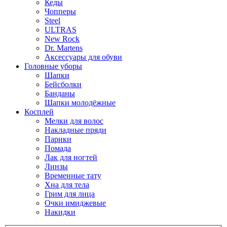
Кеды
Чопперы
Steel
ULTRAS
New Rock
Dr. Martens
Аксессуары для обуви
Головные уборы
Шапки
Бейсболки
Банданы
Шапки молодёжные
Косплей
Мелки для волос
Накладные пряди
Парики
Помада
Лак для ногтей
Линзы
Временные тату
Хна для тела
Грим для лица
Очки имиджевые
Накидки