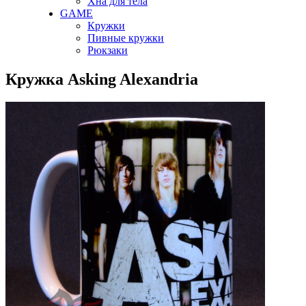
Хна для тела
GAME
Кружки
Пивные кружки
Рюкзаки
Кружка Asking Alexandria