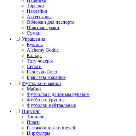
Нашивки
Тарелки
Наклейки
Аксессуары
Обложки для паспорта
Поясные сумки
Сумки
Украшения
Кулоны
Alchemy Gothic
Кольца
Тату чокеры
Серьги
Галстуки Боло
Браслеты кожаные
Футболки и майки
Майки
Футболка с длинным рукавом
Футболки группы
Футболки нейтральные
Пирсинг
Тоннели
Плаги
Растяжки для тоннелей
Циркуляры