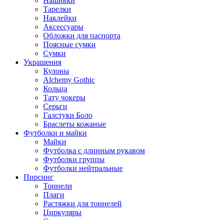
Нашивки
Тарелки
Наклейки
Аксессуары
Обложки для паспорта
Поясные сумки
Сумки
Украшения
Кулоны
Alchemy Gothic
Кольца
Тату чокеры
Серьги
Галстуки Боло
Браслеты кожаные
Футболки и майки
Майки
Футболка с длинным рукавом
Футболки группы
Футболки нейтральные
Пирсинг
Тоннели
Плаги
Растяжки для тоннелей
Циркуляры