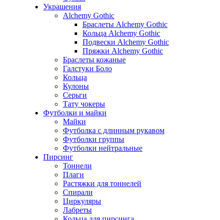
Украшения
Alchemy Gothic
Браслеты Alchemy Gothic
Кольца Alchemy Gothic
Подвески Alchemy Gothic
Пряжки Alchemy Gothic
Браслеты кожаные
Галстуки Боло
Кольца
Кулоны
Серьги
Тату чокеры
Футболки и майки
Майки
Футболка с длинным рукавом
Футболки группы
Футболки нейтральные
Пирсинг
Тоннели
Плаги
Растяжки для тоннелей
Спирали
Циркуляры
Лабреты
Кольца для пирсинга