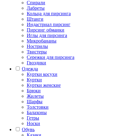
Спирали
Лабреты
Кольца для пирсинга
Штанги
Индастриал пирсинг
Пирсинг обманки
Иглы для пирсинга
Микробананы
Нострилы
Твистеры
Сережки для пирсинга
Гвоздики
Одежда
Куртки косухи
Куртки
Куртки женские
Брюки
Жилеты
Шарфы
Толстовки
Балахоны
Гетры
Носки
Обувь
Казаки