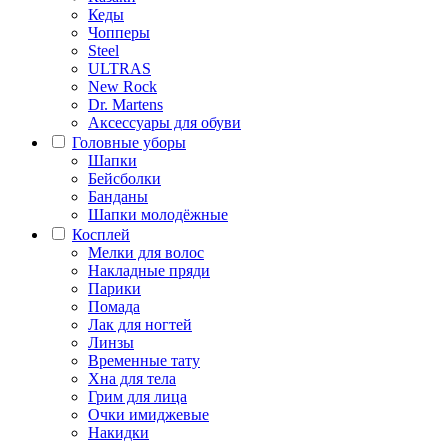
Кеды
Чопперы
Steel
ULTRAS
New Rock
Dr. Martens
Аксессуары для обуви
Головные уборы
Шапки
Бейсболки
Банданы
Шапки молодёжные
Косплей
Мелки для волос
Накладные пряди
Парики
Помада
Лак для ногтей
Линзы
Временные тату
Хна для тела
Грим для лица
Очки имиджевые
Накидки