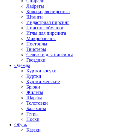
Спирали
Лабреты
Кольца для пирсинга
Штанги
Индастриал пирсинг
Пирсинг обманки
Иглы для пирсинга
Микробананы
Нострилы
Твистеры
Сережки для пирсинга
Гвоздики
Одежда
Куртки косухи
Куртки
Куртки женские
Брюки
Жилеты
Шарфы
Толстовки
Балахоны
Гетры
Носки
Обувь
Казаки