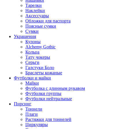
Нашивки
Тарелки
Наклейки
Аксессуары
Обложки для паспорта
Поясные сумки
Сумки
Украшения
Кулоны
Alchemy Gothic
Кольца
Тату чокеры
Серьги
Галстуки Боло
Браслеты кожаные
Футболки и майки
Майки
Футболка с длинным рукавом
Футболки группы
Футболки нейтральные
Пирсинг
Тоннели
Плаги
Растяжки для тоннелей
Циркуляры