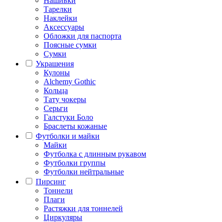
Нашивки
Тарелки
Наклейки
Аксессуары
Обложки для паспорта
Поясные сумки
Сумки
Украшения
Кулоны
Alchemy Gothic
Кольца
Тату чокеры
Серьги
Галстуки Боло
Браслеты кожаные
Футболки и майки
Майки
Футболка с длинным рукавом
Футболки группы
Футболки нейтральные
Пирсинг
Тоннели
Плаги
Растяжки для тоннелей
Циркуляры