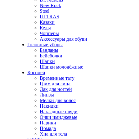
New Rock
Steel
ULTRAS
Казаки
Кеды
Чопперы
Аксессуары для обуви
Головные уборы
Банданы
Бейсболки
Шапки
Шапки молодёжные
Косплей
Временные тату
Грим для лица
Лак для ногтей
Линзы
Мелки для волос
Накидки
Накладные пряди
Очки имиджевые
Парики
Помада
Хна для тела