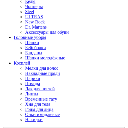
Кеды
Чопперы
Steel
ULTRAS
New Rock
Dr. Martens
Аксессуары для обуви
Головные уборы
Шапки
Бейсболки
Банданы
Шапки молодёжные
Косплей
Мелки для волос
Накладные пряди
Парики
Помада
Лак для ногтей
Линзы
Временные тату
Хна для тела
Грим для лица
Очки имиджевые
Накидки