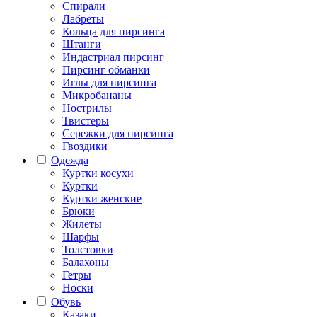
Спирали
Лабреты
Кольца для пирсинга
Штанги
Индастриал пирсинг
Пирсинг обманки
Иглы для пирсинга
Микробананы
Нострилы
Твистеры
Сережки для пирсинга
Гвоздики
Одежда
Куртки косухи
Куртки
Куртки женские
Брюки
Жилеты
Шарфы
Толстовки
Балахоны
Гетры
Носки
Обувь
Казаки