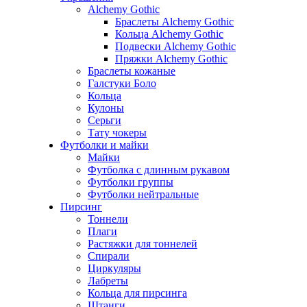
Alchemy Gothic
Браслеты Alchemy Gothic
Кольца Alchemy Gothic
Подвески Alchemy Gothic
Пряжки Alchemy Gothic
Браслеты кожаные
Галстуки Боло
Кольца
Кулоны
Серьги
Тату чокеры
Футболки и майки
Майки
Футболка с длинным рукавом
Футболки группы
Футболки нейтральные
Пирсинг
Тоннели
Плаги
Растяжки для тоннелей
Спирали
Циркуляры
Лабреты
Кольца для пирсинга
Штанги