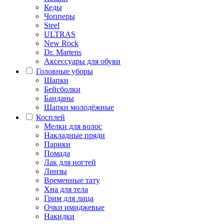
Кеды
Чопперы
Steel
ULTRAS
New Rock
Dr. Martens
Аксессуары для обуви
Головные уборы
Шапки
Бейсболки
Банданы
Шапки молодёжные
Косплей
Мелки для волос
Накладные пряди
Парики
Помада
Лак для ногтей
Линзы
Временные тату
Хна для тела
Грим для лица
Очки имиджевые
Накидки