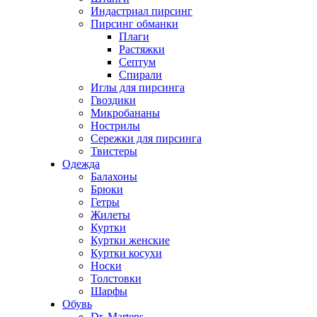
Индастриал пирсинг
Пирсинг обманки
Плаги
Растяжки
Септум
Спирали
Иглы для пирсинга
Гвоздики
Микробананы
Нострилы
Сережки для пирсинга
Твистеры
Одежда
Балахоны
Брюки
Гетры
Жилеты
Куртки
Куртки женские
Куртки косухи
Носки
Толстовки
Шарфы
Обувь
Dr. Martens