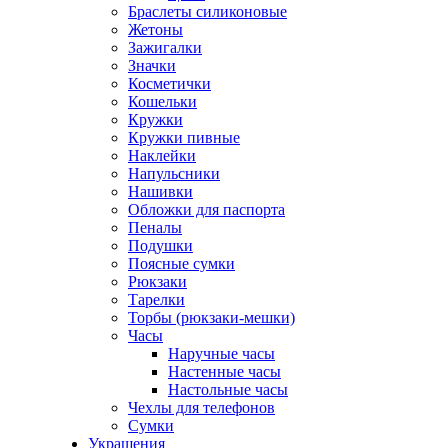
Браслеты силиконовые
Жетоны
Зажигалки
Значки
Косметички
Кошельки
Кружки
Кружки пивные
Наклейки
Напульсники
Нашивки
Обложки для паспорта
Пеналы
Подушки
Поясные сумки
Рюкзаки
Тарелки
Торбы (рюкзаки-мешки)
Часы
Наручные часы
Настенные часы
Настольные часы
Чехлы для телефонов
Сумки
Украшения