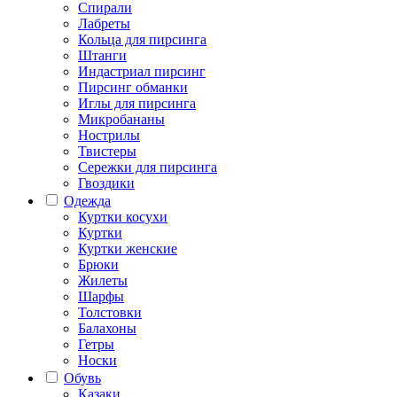
Спирали
Лабреты
Кольца для пирсинга
Штанги
Индастриал пирсинг
Пирсинг обманки
Иглы для пирсинга
Микробананы
Нострилы
Твистеры
Сережки для пирсинга
Гвоздики
Одежда
Куртки косухи
Куртки
Куртки женские
Брюки
Жилеты
Шарфы
Толстовки
Балахоны
Гетры
Носки
Обувь
Казаки