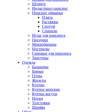
Штанги
Индастриал пирсинг
Пирсинг обманки
Плаги
Растяжки
Септум
Спирали
Иглы для пирсинга
Гвоздики
Микробананы
Нострилы
Сережки для пирсинга
Твистеры
Одежда
Балахоны
Брюки
Гетры
Жилеты
Куртки
Куртки женские
Куртки косухи
Носки
Толстовки
Шарфы
Обувь