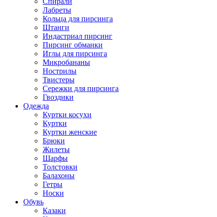
Спирали
Лабреты
Кольца для пирсинга
Штанги
Индастриал пирсинг
Пирсинг обманки
Иглы для пирсинга
Микробананы
Нострилы
Твистеры
Сережки для пирсинга
Гвоздики
Одежда
Куртки косухи
Куртки
Куртки женские
Брюки
Жилеты
Шарфы
Толстовки
Балахоны
Гетры
Носки
Обувь
Казаки