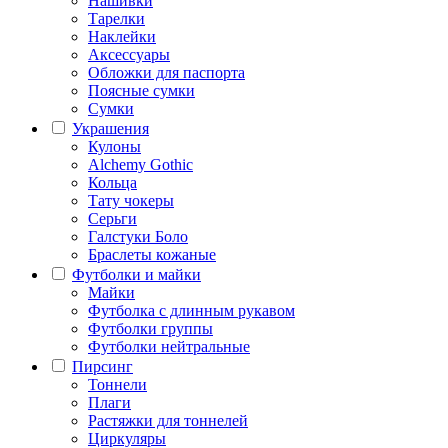
Нашивки
Тарелки
Наклейки
Аксессуары
Обложки для паспорта
Поясные сумки
Сумки
Украшения
Кулоны
Alchemy Gothic
Кольца
Тату чокеры
Серьги
Галстуки Боло
Браслеты кожаные
Футболки и майки
Майки
Футболка с длинным рукавом
Футболки группы
Футболки нейтральные
Пирсинг
Тоннели
Плаги
Растяжки для тоннелей
Циркуляры