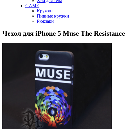
Хна для тела
GAME
Кружки
Пивные кружки
Рюкзаки
Чехол для iPhone 5 Muse The Resistance