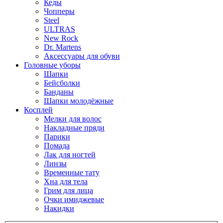
Кеды
Чопперы
Steel
ULTRAS
New Rock
Dr. Martens
Аксессуары для обуви
Головные уборы
Шапки
Бейсболки
Банданы
Шапки молодёжные
Косплей
Мелки для волос
Накладные пряди
Парики
Помада
Лак для ногтей
Линзы
Временные тату
Хна для тела
Грим для лица
Очки имиджевые
Накидки