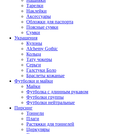
Нашивки
Тарелки
Наклейки
Аксессуары
Обложки для паспорта
Поясные сумки
Сумки
Украшения
Кулоны
Alchemy Gothic
Кольца
Тату чокеры
Серьги
Галстуки Боло
Браслеты кожаные
Футболки и майки
Майки
Футболка с длинным рукавом
Футболки группы
Футболки нейтральные
Пирсинг
Тоннели
Плаги
Растяжки для тоннелей
Циркуляры