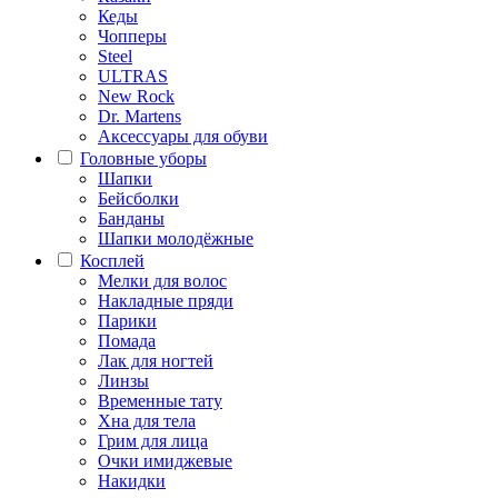
Кеды
Чопперы
Steel
ULTRAS
New Rock
Dr. Martens
Аксессуары для обуви
Головные уборы
Шапки
Бейсболки
Банданы
Шапки молодёжные
Косплей
Мелки для волос
Накладные пряди
Парики
Помада
Лак для ногтей
Линзы
Временные тату
Хна для тела
Грим для лица
Очки имиджевые
Накидки