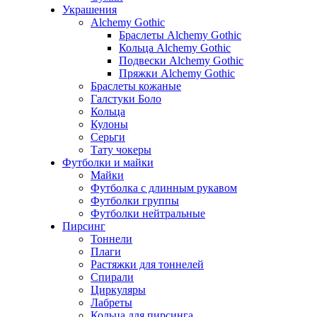
Украшения
Alchemy Gothic
Браслеты Alchemy Gothic
Кольца Alchemy Gothic
Подвески Alchemy Gothic
Пряжки Alchemy Gothic
Браслеты кожаные
Галстуки Боло
Кольца
Кулоны
Серьги
Тату чокеры
Футболки и майки
Майки
Футболка с длинным рукавом
Футболки группы
Футболки нейтральные
Пирсинг
Тоннели
Плаги
Растяжки для тоннелей
Спирали
Циркуляры
Лабреты
Кольца для пирсинга