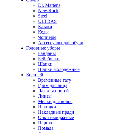
Dr. Martens
New Rock
Steel
ULTRAS
Казаки
Кеды
Чопперы
Аксессуары для обуви
Головные уборы
Банданы
Бейсболки
Шапки
Шапки молодёжные
Косплей
Временные тату
Грим для лица
Лак для ногтей
Линзы
Мелки для волос
Накидки
Накладные пряди
Очки имиджевые
Парики
Помада