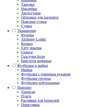
Нашивки
Тарелки
Наклейки
Аксессуары
Обложки для паспорта
Поясные сумки
Сумки
Украшения
Кулоны
Alchemy Gothic
Кольца
Тату чокеры
Серьги
Галстуки Боло
Браслеты кожаные
Футболки и майки
Майки
Футболка с длинным рукавом
Футболки группы
Футболки нейтральные
Пирсинг
Тоннели
Плаги
Растяжки для тоннелей
Циркуляры