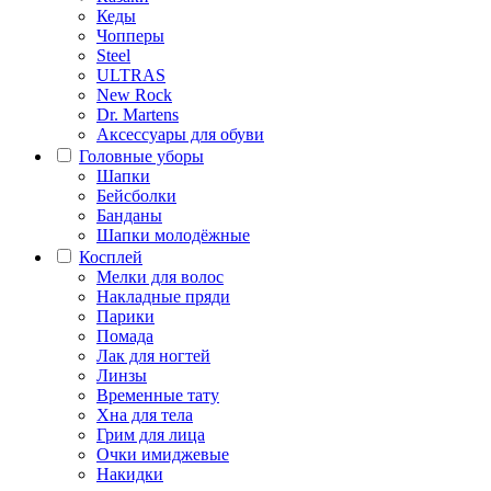
Кеды
Чопперы
Steel
ULTRAS
New Rock
Dr. Martens
Аксессуары для обуви
Головные уборы
Шапки
Бейсболки
Банданы
Шапки молодёжные
Косплей
Мелки для волос
Накладные пряди
Парики
Помада
Лак для ногтей
Линзы
Временные тату
Хна для тела
Грим для лица
Очки имиджевые
Накидки