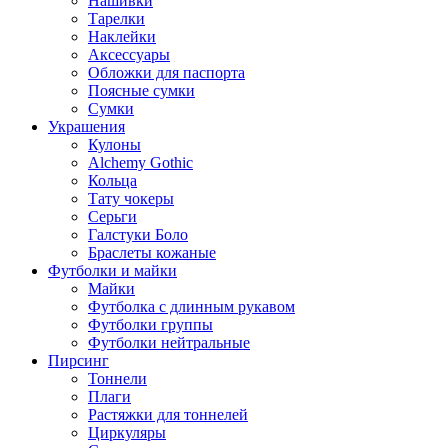
Нашивки
Тарелки
Наклейки
Аксессуары
Обложки для паспорта
Поясные сумки
Сумки
Украшения
Кулоны
Alchemy Gothic
Кольца
Тату чокеры
Серьги
Галстуки Боло
Браслеты кожаные
Футболки и майки
Майки
Футболка с длинным рукавом
Футболки группы
Футболки нейтральные
Пирсинг
Тоннели
Плаги
Растяжки для тоннелей
Циркуляры