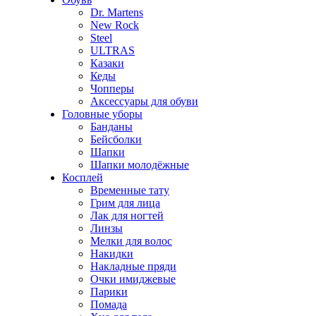
Dr. Martens
New Rock
Steel
ULTRAS
Казаки
Кеды
Чопперы
Аксессуары для обуви
Головные уборы
Банданы
Бейсболки
Шапки
Шапки молодёжные
Косплей
Временные тату
Грим для лица
Лак для ногтей
Линзы
Мелки для волос
Накидки
Накладные пряди
Очки имиджевые
Парики
Помада