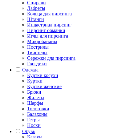
Спирали
Лабреты
Кольца для пирсинга
Штанги
Индастриал пирсинг
Пирсинг обманки
Иглы для пирсинга
Микробананы
Нострилы
Твистеры
Сережки для пирсинга
Гвоздики
Одежда
Куртки косухи
Куртки
Куртки женские
Брюки
Жилеты
Шарфы
Толстовки
Балахоны
Гетры
Носки
Обувь
Казаки