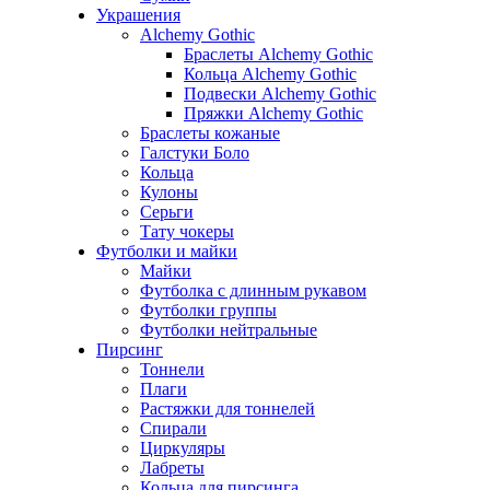
Украшения
Alchemy Gothic
Браслеты Alchemy Gothic
Кольца Alchemy Gothic
Подвески Alchemy Gothic
Пряжки Alchemy Gothic
Браслеты кожаные
Галстуки Боло
Кольца
Кулоны
Серьги
Тату чокеры
Футболки и майки
Майки
Футболка с длинным рукавом
Футболки группы
Футболки нейтральные
Пирсинг
Тоннели
Плаги
Растяжки для тоннелей
Спирали
Циркуляры
Лабреты
Кольца для пирсинга