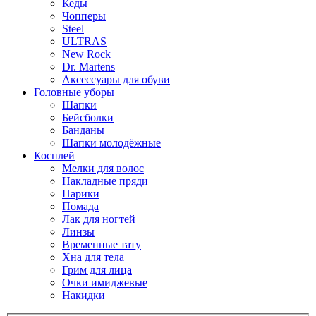
Кеды
Чопперы
Steel
ULTRAS
New Rock
Dr. Martens
Аксессуары для обуви
Головные уборы
Шапки
Бейсболки
Банданы
Шапки молодёжные
Косплей
Мелки для волос
Накладные пряди
Парики
Помада
Лак для ногтей
Линзы
Временные тату
Хна для тела
Грим для лица
Очки имиджевые
Накидки