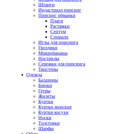
Штанги
Индастриал пирсинг
Пирсинг обманки
Плаги
Растяжки
Септум
Спирали
Иглы для пирсинга
Гвоздики
Микробананы
Нострилы
Сережки для пирсинга
Твистеры
Одежда
Балахоны
Брюки
Гетры
Жилеты
Куртки
Куртки женские
Куртки косухи
Носки
Толстовки
Шарфы
Обувь