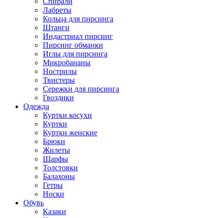
Спирали
Лабреты
Кольца для пирсинга
Штанги
Индастриал пирсинг
Пирсинг обманки
Иглы для пирсинга
Микробананы
Нострилы
Твистеры
Сережки для пирсинга
Гвоздики
Одежда
Куртки косухи
Куртки
Куртки женские
Брюки
Жилеты
Шарфы
Толстовки
Балахоны
Гетры
Носки
Обувь
Казаки