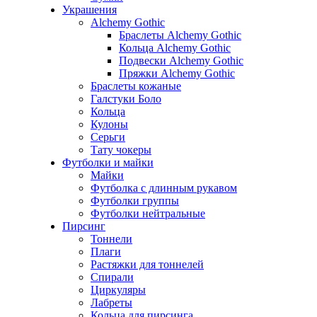
Украшения
Alchemy Gothic
Браслеты Alchemy Gothic
Кольца Alchemy Gothic
Подвески Alchemy Gothic
Пряжки Alchemy Gothic
Браслеты кожаные
Галстуки Боло
Кольца
Кулоны
Серьги
Тату чокеры
Футболки и майки
Майки
Футболка с длинным рукавом
Футболки группы
Футболки нейтральные
Пирсинг
Тоннели
Плаги
Растяжки для тоннелей
Спирали
Циркуляры
Лабреты
Кольца для пирсинга