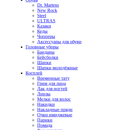
Dr. Martens
New Rock
Steel
ULTRAS
Казаки
Кеды
Чопперы
Аксессуары для обуви
Головные уборы
Банданы
Бейсболки
Шапки
Шапки молодёжные
Косплей
Временные тату
Грим для лица
Лак для ногтей
Линзы
Мелки для волос
Накидки
Накладные пряди
Очки имиджевые
Парики
Помада