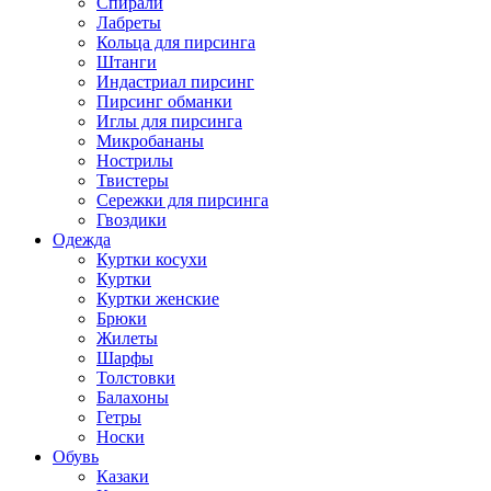
Спирали
Лабреты
Кольца для пирсинга
Штанги
Индастриал пирсинг
Пирсинг обманки
Иглы для пирсинга
Микробананы
Нострилы
Твистеры
Сережки для пирсинга
Гвоздики
Одежда
Куртки косухи
Куртки
Куртки женские
Брюки
Жилеты
Шарфы
Толстовки
Балахоны
Гетры
Носки
Обувь
Казаки