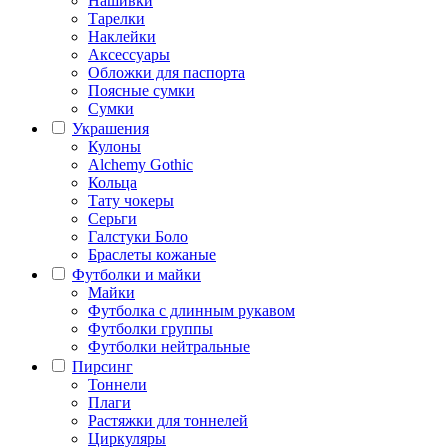
Нашивки
Тарелки
Наклейки
Аксессуары
Обложки для паспорта
Поясные сумки
Сумки
Украшения
Кулоны
Alchemy Gothic
Кольца
Тату чокеры
Серьги
Галстуки Боло
Браслеты кожаные
Футболки и майки
Майки
Футболка с длинным рукавом
Футболки группы
Футболки нейтральные
Пирсинг
Тоннели
Плаги
Растяжки для тоннелей
Циркуляры