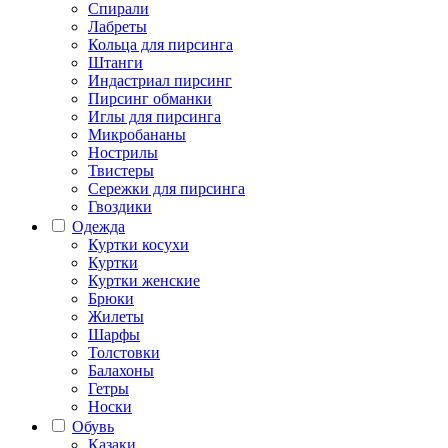
Спирали
Лабреты
Кольца для пирсинга
Штанги
Индастриал пирсинг
Пирсинг обманки
Иглы для пирсинга
Микробананы
Нострилы
Твистеры
Сережки для пирсинга
Гвоздики
Одежда
Куртки косухи
Куртки
Куртки женские
Брюки
Жилеты
Шарфы
Толстовки
Балахоны
Гетры
Носки
Обувь
Казаки