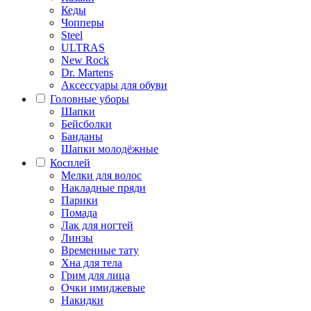
Кеды
Чопперы
Steel
ULTRAS
New Rock
Dr. Martens
Аксессуары для обуви
Головные уборы
Шапки
Бейсболки
Банданы
Шапки молодёжные
Косплей
Мелки для волос
Накладные пряди
Парики
Помада
Лак для ногтей
Линзы
Временные тату
Хна для тела
Грим для лица
Очки имиджевые
Накидки