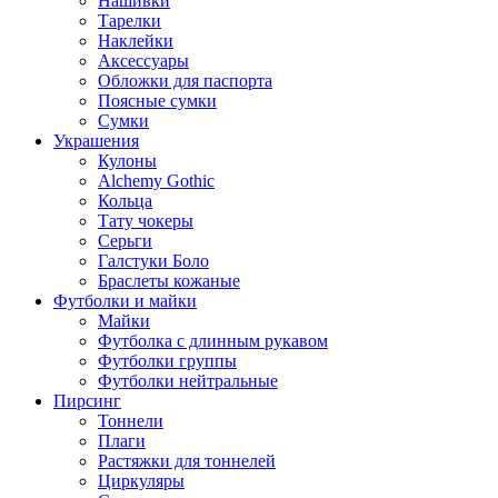
Нашивки
Тарелки
Наклейки
Аксессуары
Обложки для паспорта
Поясные сумки
Сумки
Украшения
Кулоны
Alchemy Gothic
Кольца
Тату чокеры
Серьги
Галстуки Боло
Браслеты кожаные
Футболки и майки
Майки
Футболка с длинным рукавом
Футболки группы
Футболки нейтральные
Пирсинг
Тоннели
Плаги
Растяжки для тоннелей
Циркуляры