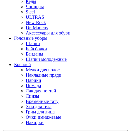
Кеды
Чопперы
Steel
ULTRAS
New Rock
Dr. Martens
Аксессуары для обуви
Головные уборы
Шапки
Бейсболки
Банданы
Шапки молодёжные
Косплей
Мелки для волос
Накладные пряди
Парики
Помада
Лак для ногтей
Линзы
Временные тату
Хна для тела
Грим для лица
Очки имиджевые
Накидки