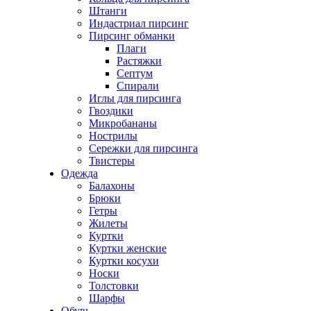
Штанги
Индастриал пирсинг
Пирсинг обманки
Плаги
Растяжки
Септум
Спирали
Иглы для пирсинга
Гвоздики
Микробананы
Нострилы
Сережки для пирсинга
Твистеры
Одежда
Балахоны
Брюки
Гетры
Жилеты
Куртки
Куртки женские
Куртки косухи
Носки
Толстовки
Шарфы
Обувь