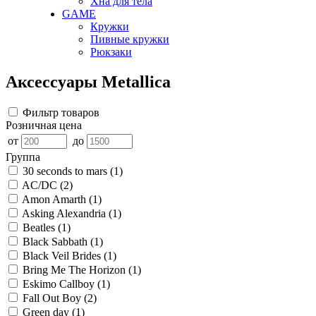
Хна для тела
GAME
Кружки
Пивные кружки
Рюкзаки
Аксессуары Metallica
Фильтр товаров
Розничная цена
от
до
Группа
30 seconds to mars
(1)
AC/DC
(2)
Amon Amarth
(1)
Asking Alexandria
(1)
Beatles
(1)
Black Sabbath
(1)
Black Veil Brides
(1)
Bring Me The Horizon
(1)
Eskimo Callboy
(1)
Fall Out Boy
(2)
Green day
(1)