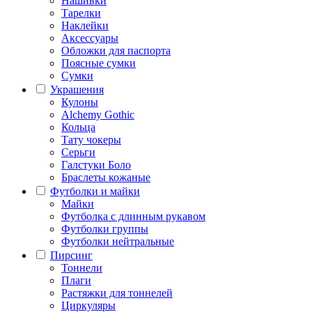
Нашивки
Тарелки
Наклейки
Аксессуары
Обложки для паспорта
Поясные сумки
Сумки
Украшения
Кулоны
Alchemy Gothic
Кольца
Тату чокеры
Серьги
Галстуки Боло
Браслеты кожаные
Футболки и майки
Майки
Футболка с длинным рукавом
Футболки группы
Футболки нейтральные
Пирсинг
Тоннели
Плаги
Растяжки для тоннелей
Циркуляры