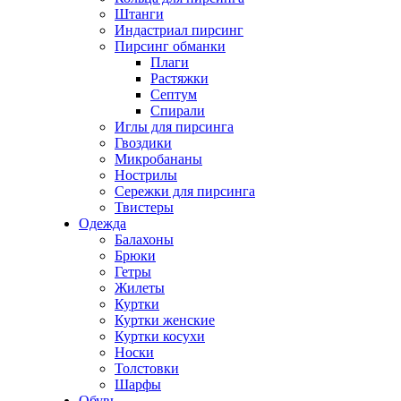
Штанги
Индастриал пирсинг
Пирсинг обманки
Плаги
Растяжки
Септум
Спирали
Иглы для пирсинга
Гвоздики
Микробананы
Нострилы
Сережки для пирсинга
Твистеры
Одежда
Балахоны
Брюки
Гетры
Жилеты
Куртки
Куртки женские
Куртки косухи
Носки
Толстовки
Шарфы
Обувь