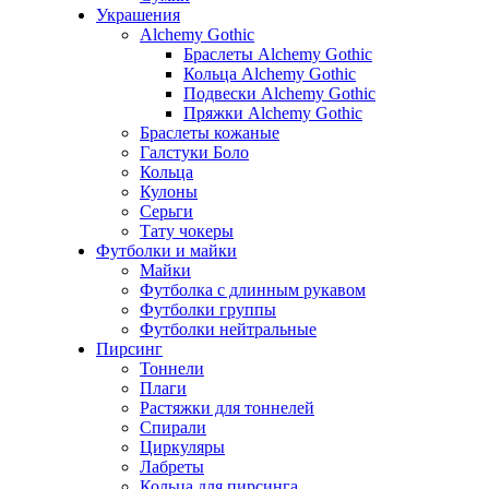
Украшения
Alchemy Gothic
Браслеты Alchemy Gothic
Кольца Alchemy Gothic
Подвески Alchemy Gothic
Пряжки Alchemy Gothic
Браслеты кожаные
Галстуки Боло
Кольца
Кулоны
Серьги
Тату чокеры
Футболки и майки
Майки
Футболка с длинным рукавом
Футболки группы
Футболки нейтральные
Пирсинг
Тоннели
Плаги
Растяжки для тоннелей
Спирали
Циркуляры
Лабреты
Кольца для пирсинга