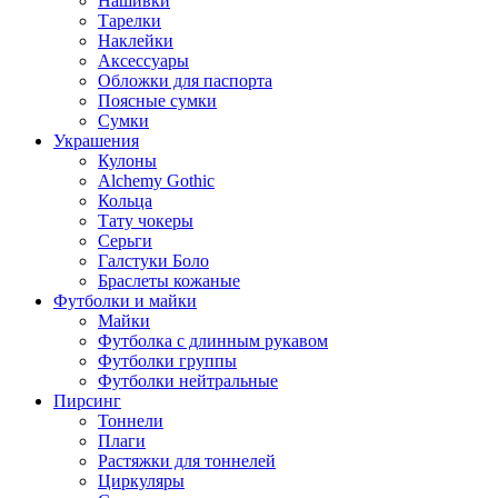
Нашивки
Тарелки
Наклейки
Аксессуары
Обложки для паспорта
Поясные сумки
Сумки
Украшения
Кулоны
Alchemy Gothic
Кольца
Тату чокеры
Серьги
Галстуки Боло
Браслеты кожаные
Футболки и майки
Майки
Футболка с длинным рукавом
Футболки группы
Футболки нейтральные
Пирсинг
Тоннели
Плаги
Растяжки для тоннелей
Циркуляры