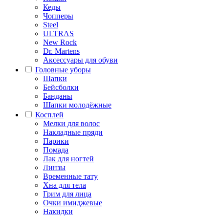
Кеды
Чопперы
Steel
ULTRAS
New Rock
Dr. Martens
Аксессуары для обуви
Головные уборы
Шапки
Бейсболки
Банданы
Шапки молодёжные
Косплей
Мелки для волос
Накладные пряди
Парики
Помада
Лак для ногтей
Линзы
Временные тату
Хна для тела
Грим для лица
Очки имиджевые
Накидки