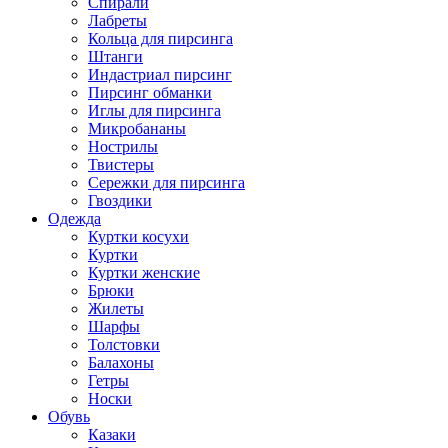
Спирали
Лабреты
Кольца для пирсинга
Штанги
Индастриал пирсинг
Пирсинг обманки
Иглы для пирсинга
Микробананы
Нострилы
Твистеры
Сережки для пирсинга
Гвоздики
Одежда
Куртки косухи
Куртки
Куртки женские
Брюки
Жилеты
Шарфы
Толстовки
Балахоны
Гетры
Носки
Обувь
Казаки