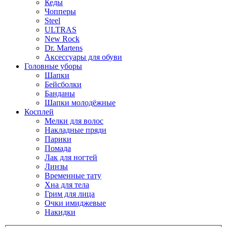
Кеды
Чопперы
Steel
ULTRAS
New Rock
Dr. Martens
Аксессуары для обуви
Головные уборы
Шапки
Бейсболки
Банданы
Шапки молодёжные
Косплей
Мелки для волос
Накладные пряди
Парики
Помада
Лак для ногтей
Линзы
Временные тату
Хна для тела
Грим для лица
Очки имиджевые
Накидки