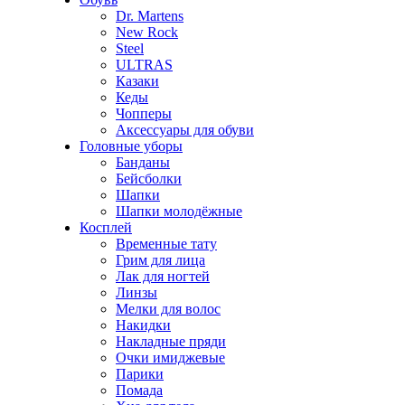
Dr. Martens
New Rock
Steel
ULTRAS
Казаки
Кеды
Чопперы
Аксессуары для обуви
Головные уборы
Банданы
Бейсболки
Шапки
Шапки молодёжные
Косплей
Временные тату
Грим для лица
Лак для ногтей
Линзы
Мелки для волос
Накидки
Накладные пряди
Очки имиджевые
Парики
Помада