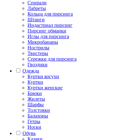
Спирали
Лабреты
Кольца для пирсинга
Штанги
Индастриал пирсинг
Пирсинг обманки
Иглы для пирсинга
Микробананы
Нострилы
Твистеры
Сережки для пирсинга
Гвоздики
Одежда
Куртки косухи
Куртки
Куртки женские
Брюки
Жилеты
Шарфы
Толстовки
Балахоны
Гетры
Носки
Обувь
Казаки