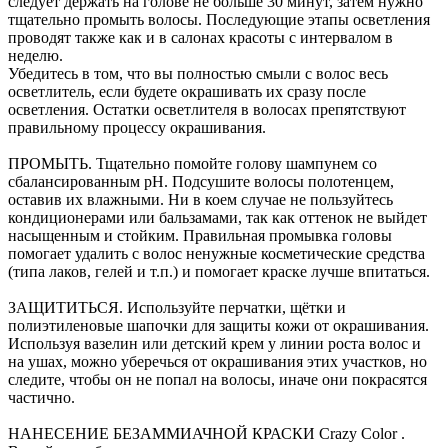
следует держать на голове не больше 30 минут, затем нужно
тщательно промыть волосы. Последующие этапы осветления
проводят также как и в салонах красоты с интервалом в
неделю.
Убедитесь в том, что вы полностью смыли с волос весь
осветлитель, если будете окрашивать их сразу после
осветления. Остатки осветлителя в волосах препятствуют
правильному процессу окрашивания.
ПРОМЫТЬ. Тщательно помойте голову шампунем со
сбалансированным pH. Подсушите волосы полотенцем,
оставив их влажными. Ни в коем случае не пользуйтесь
кондиционерами или бальзамами, так как оттенок не выйдет
насыщенным и стойким. Правильная промывка головы
помогает удалить с волос ненужные косметические средства
(типа лаков, гелей и т.п.) и помогает краске лучше впитаться.
ЗАЩИТИТЬСЯ. Используйте перчатки, щётки и
полиэтиленовые шапочки для защиты кожи от окрашивания.
Используя вазелин или детский крем у линии роста волос и
на ушах, можно уберечься от окрашивания этих участков, но
следите, чтобы он не попал на волосы, иначе они покрасятся
частично.
НАНЕСЕНИЕ БЕЗАММИАЧНОЙ КРАСКИ Crazy Color .