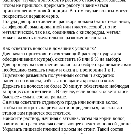
чтобы не пришлось прерывать работу и заниматься
приготовлением новой порции. В этом случае волосы могут
покраситься неравномерно.
Посуда для приготовления раствора должна быть стеклянной,
фарфоровой, эмалированной или пластмассовой, но не
металлической, так как, соединяясь с кислородом, металл
может вызвать нежелательное разложение состава.
Как осветлить волосы в домашних условиях?
Для начала приготовьте осветляющий раствор: пудры для
обесцвечивания (супры), оксигента (6 или 9 % на выбор).
Для процедуры осветления волос или омбре-окрашивания вам
необходимо смешать пудру и оксид в пропорции 1 к 1.
Тщательно размешать полученный состав и аккуратно
нанести на волосы, избегая попадания краски на кожу.
Держать на волосах не более 20 минут, обязательно наблюдая
за процессом осветления. В случае, если волосы осветлились
быстрее - смыть состав раньше.
Сначала осветлите отдельную прядь или кончики волос,
чтобы посмотреть на результат и определиться, во сколько
этапов вам придется осветляться.
Наносите раствор, начиная с затылка, затем на корни волос,
равномерно распределяя осветляющее средство по всей длине.
Укрывать пищевой пленкой волосы не стоит. Такой состав