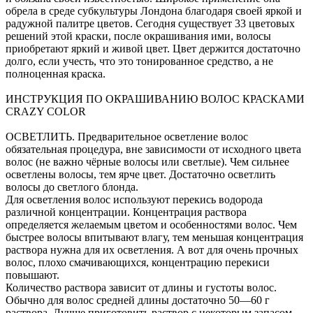
обрела в среде субкультуры Лондона благодаря своей яркой и
радужной палитре цветов. Сегодня существует 33 цветовых
решений этой краски, после окрашивания ими, волосы
приобретают яркий и живой цвет. Цвет держится достаточно
долго, если учесть, что это тонированное средство, а не
полноценная краска.
ИНСТРУКЦИЯ ПО ОКРАШИВАНИЮ ВОЛОС КРАСКАМИ
CRAZY COLOR
ОСВЕТЛИТЬ. Предварительное осветление волос
обязательная процедура, вне зависимости от исходного цвета
волос (не важно чёрные волосы или светлые). Чем сильнее
осветлены волосы, тем ярче цвет. Достаточно осветлить
волосы до светлого блонда.
Для осветления волос используют перекись водорода
различной концентрации. Концентрация раствора
определяется желаемым цветом и особенностями волос. Чем
быстрее волосы впитывают влагу, тем меньшая концентрация
раствора нужна для их осветления. А вот для очень прочных
волос, плохо смачивающихся, концентрацию перекиси
повышают.
Количество раствора зависит от длины и густоты волос.
Обычно для волос средней длины достаточно 50—60 г
раствора. Лучше приготовить раствор с некоторым запасом,