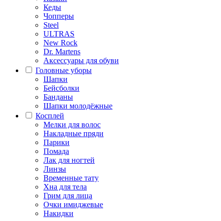
Кеды
Чопперы
Steel
ULTRAS
New Rock
Dr. Martens
Аксессуары для обуви
Головные уборы
Шапки
Бейсболки
Банданы
Шапки молодёжные
Косплей
Мелки для волос
Накладные пряди
Парики
Помада
Лак для ногтей
Линзы
Временные тату
Хна для тела
Грим для лица
Очки имиджевые
Накидки