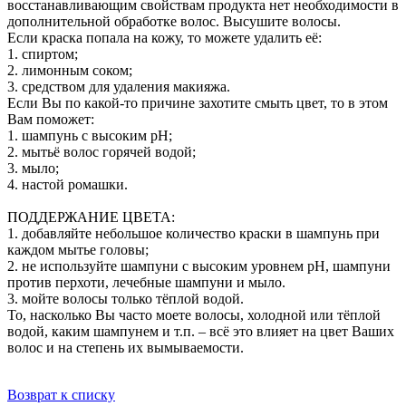
восстанавливающим свойствам продукта нет необходимости в
дополнительной обработке волос. Высушите волосы.
Если краска попала на кожу, то можете удалить её:
1. cпиртом;
2. лимонным соком;
3. cредством для удаления макияжа.
Если Вы по какой-то причине захотите смыть цвет, то в этом
Вам поможет:
1. шампунь с высоким pH;
2. мытьё волос горячей водой;
3. мыло;
4. настой ромашки.
ПОДДЕРЖАНИЕ ЦВЕТА:
1. добавляйте небольшое количество краски в шампунь при
каждом мытье головы;
2. не используйте шампуни с высоким уровнем pH, шампуни
против перхоти, лечебные шампуни и мыло.
3. мойте волосы только тёплой водой.
То, насколько Вы часто моете волосы, холодной или тёплой
водой, каким шампунем и т.п. – всё это влияет на цвет Ваших
волос и на степень их вымываемости.
Возврат к списку