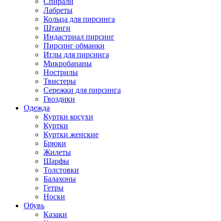
Спирали
Лабреты
Кольца для пирсинга
Штанги
Индастриал пирсинг
Пирсинг обманки
Иглы для пирсинга
Микробананы
Нострилы
Твистеры
Сережки для пирсинга
Гвоздики
Одежда
Куртки косухи
Куртки
Куртки женские
Брюки
Жилеты
Шарфы
Толстовки
Балахоны
Гетры
Носки
Обувь
Казаки