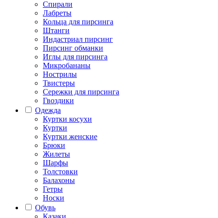
Спирали
Лабреты
Кольца для пирсинга
Штанги
Индастриал пирсинг
Пирсинг обманки
Иглы для пирсинга
Микробананы
Нострилы
Твистеры
Сережки для пирсинга
Гвоздики
Одежда
Куртки косухи
Куртки
Куртки женские
Брюки
Жилеты
Шарфы
Толстовки
Балахоны
Гетры
Носки
Обувь
Казаки