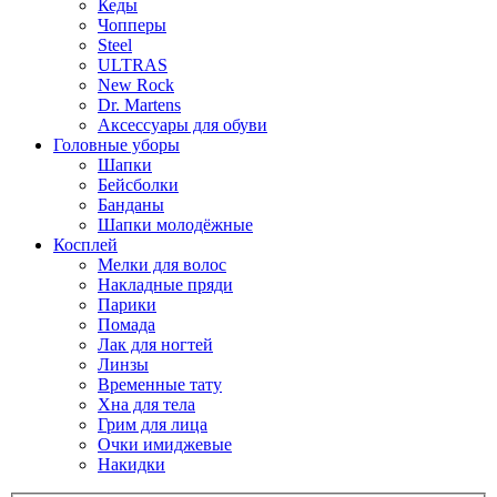
Кеды
Чопперы
Steel
ULTRAS
New Rock
Dr. Martens
Аксессуары для обуви
Головные уборы
Шапки
Бейсболки
Банданы
Шапки молодёжные
Косплей
Мелки для волос
Накладные пряди
Парики
Помада
Лак для ногтей
Линзы
Временные тату
Хна для тела
Грим для лица
Очки имиджевые
Накидки