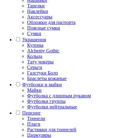
Нашивки
Тарелки
Наклейки
Аксессуары
Обложки для паспорта
Поясные сумки
Сумки
Украшения
Кулоны
Alchemy Gothic
Кольца
Тату чокеры
Серьги
Галстуки Боло
Браслеты кожаные
Футболки и майки
Майки
Футболка с длинным рукавом
Футболки группы
Футболки нейтральные
Пирсинг
Тоннели
Плаги
Растяжки для тоннелей
Циркуляры