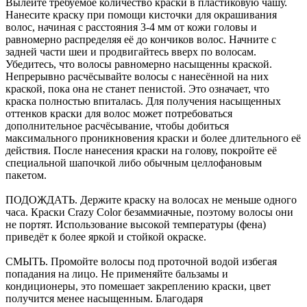
Вылейте требуемое количество краски в пластиковую чашу.
Нанесите краску при помощи кисточки для окрашивания
волос, начиная с расстояния 3-4 мм от кожи головы и
равномерно распределяя её до кончиков волос. Начните с
задней части шеи и продвигайтесь вверх по волосам.
Убедитесь, что волосы равномерно насыщенны краской.
Непрерывно расчёсывайте волосы с нанесённой на них
краской, пока она не станет пенистой. Это означает, что
краска полностью впиталась. Для получения насыщенных
оттенков краски для волос может потребоваться
дополнительное расчёсывание, чтобы добиться
максимального проникновения краски и более длительного её
действия. После нанесения краски на голову, покройте её
специальной шапочкой либо обычным целлофановым
пакетом.
ПОДОЖДАТЬ. Держите краску на волосах не меньше одного
часа. Краски Crazy Color безаммиачные, поэтому волосы они
не портят. Использование высокой температуры (фена)
приведёт к более яркой и стойкой окраске.
СМЫТЬ. Промойте волосы под проточной водой избегая
попадания на лицо. Не применяйте бальзамы и
кондиционеры, это помешает закреплению краски, цвет
получится менее насыщенным. Благодаря