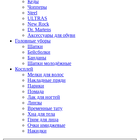
Кеды
Чопперы
Steel
ULTRAS
New Rock
Dr. Martens
Аксессуары для обуви
Головные уборы
Шапки
Бейсболки
Банданы
Шапки молодёжные
Косплей
Мелки для волос
Накладные пряди
Парики
Помада
Лак для ногтей
Линзы
Временные тату
Хна для тела
Грим для лица
Очки имиджевые
Накидки