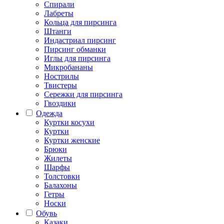
Спирали
Лабреты
Кольца для пирсинга
Штанги
Индастриал пирсинг
Пирсинг обманки
Иглы для пирсинга
Микробананы
Нострилы
Твистеры
Сережки для пирсинга
Гвоздики
Одежда
Куртки косухи
Куртки
Куртки женские
Брюки
Жилеты
Шарфы
Толстовки
Балахоны
Гетры
Носки
Обувь
Казаки