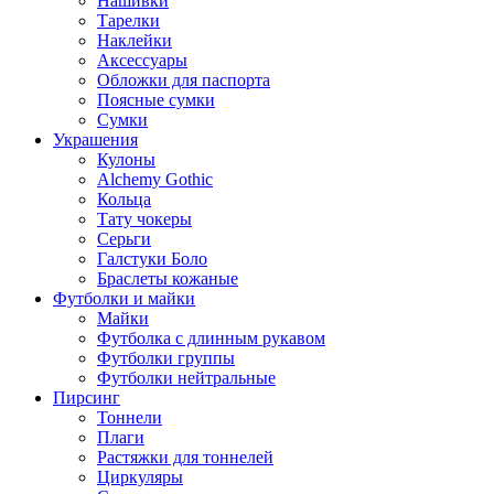
Нашивки
Тарелки
Наклейки
Аксессуары
Обложки для паспорта
Поясные сумки
Сумки
Украшения
Кулоны
Alchemy Gothic
Кольца
Тату чокеры
Серьги
Галстуки Боло
Браслеты кожаные
Футболки и майки
Майки
Футболка с длинным рукавом
Футболки группы
Футболки нейтральные
Пирсинг
Тоннели
Плаги
Растяжки для тоннелей
Циркуляры