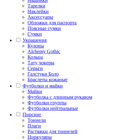
Нашивки
Тарелки
Наклейки
Аксессуары
Обложки для паспорта
Поясные сумки
Сумки
Украшения
Кулоны
Alchemy Gothic
Кольца
Тату чокеры
Серьги
Галстуки Боло
Браслеты кожаные
Футболки и майки
Майки
Футболка с длинным рукавом
Футболки группы
Футболки нейтральные
Пирсинг
Тоннели
Плаги
Растяжки для тоннелей
Циркуляры