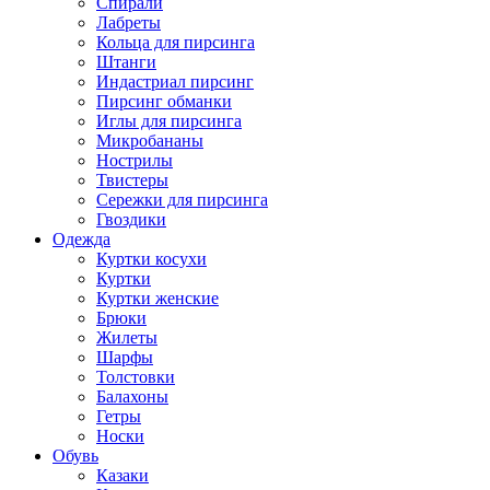
Спирали
Лабреты
Кольца для пирсинга
Штанги
Индастриал пирсинг
Пирсинг обманки
Иглы для пирсинга
Микробананы
Нострилы
Твистеры
Сережки для пирсинга
Гвоздики
Одежда
Куртки косухи
Куртки
Куртки женские
Брюки
Жилеты
Шарфы
Толстовки
Балахоны
Гетры
Носки
Обувь
Казаки