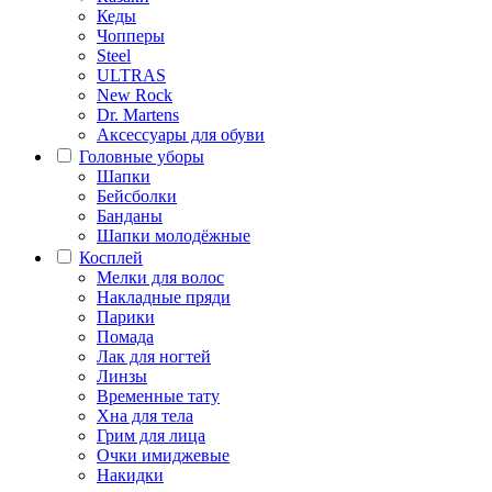
Кеды
Чопперы
Steel
ULTRAS
New Rock
Dr. Martens
Аксессуары для обуви
Головные уборы
Шапки
Бейсболки
Банданы
Шапки молодёжные
Косплей
Мелки для волос
Накладные пряди
Парики
Помада
Лак для ногтей
Линзы
Временные тату
Хна для тела
Грим для лица
Очки имиджевые
Накидки