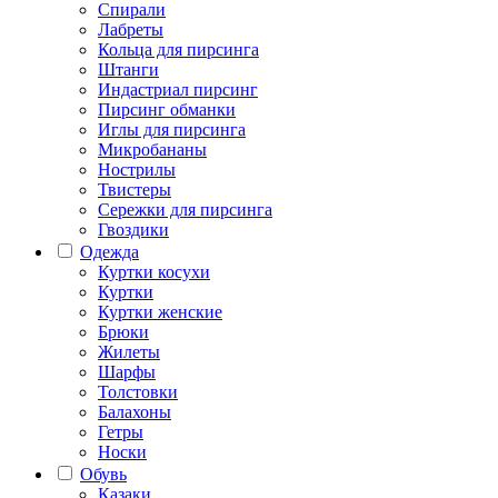
Спирали
Лабреты
Кольца для пирсинга
Штанги
Индастриал пирсинг
Пирсинг обманки
Иглы для пирсинга
Микробананы
Нострилы
Твистеры
Сережки для пирсинга
Гвоздики
Одежда
Куртки косухи
Куртки
Куртки женские
Брюки
Жилеты
Шарфы
Толстовки
Балахоны
Гетры
Носки
Обувь
Казаки