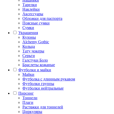
Нашивки
Тарелки
Наклейки
Аксессуары
Обложки для паспорта
Поясные сумки
Сумки
Украшения
Кулоны
Alchemy Gothic
Кольца
Тату чокеры
Серьги
Галстуки Боло
Браслеты кожаные
Футболки и майки
Майки
Футболка с длинным рукавом
Футболки группы
Футболки нейтральные
Пирсинг
Тоннели
Плаги
Растяжки для тоннелей
Циркуляры