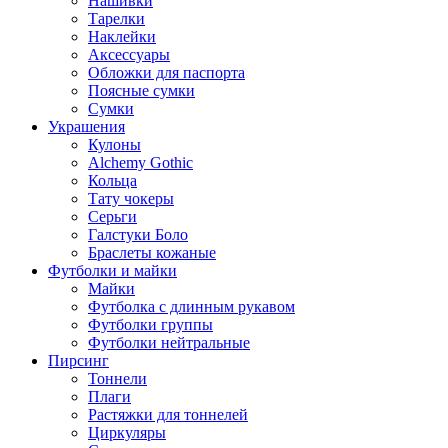
Нашивки
Тарелки
Наклейки
Аксессуары
Обложки для паспорта
Поясные сумки
Сумки
Украшения
Кулоны
Alchemy Gothic
Кольца
Тату чокеры
Серьги
Галстуки Боло
Браслеты кожаные
Футболки и майки
Майки
Футболка с длинным рукавом
Футболки группы
Футболки нейтральные
Пирсинг
Тоннели
Плаги
Растяжки для тоннелей
Циркуляры