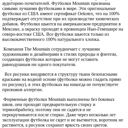
аудиторию почитателей. Футболки Mountain признаны
самыми лучшими футболками в мире. Эти оригинальные
футболки из США имеют сертификат Oekotex, что на 100%
подтверждает отсутствие при их производстве химических
добавок. Футболки шьются на американском предприятии в
Мексике, а окраску проходят в провинции Нью-Гемпшире на
северо-востоке США. Все футболки шьются только из
высококачественного 100% натурального хлопка.
Компания The Mountain сотрудничает с лучшими
художниками и дизайнерами в стилях природы и фэнтези,
создающих футболки которые не могут оставить
равнодушным ни одного покупателя.
Все рисунки внедряются в структуру ткани безопасными
красками на водной основе (футболки можно гладить прямо
по рисунку), в этих футболках вы никогда не почувствуете
признаков аллергии.
Фирменные футболки Mountain выполнены без боковых
швов, они проходят предварительную стирку и
термообработку, поэтому они не садятся и не
перекручиваются после стирки. Даже через несколько лет
эксплуатации футболка не сядет и не вытянется, воротник не
растянется, а рисунок сохранит яркость своих цветов.