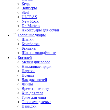
Кеды
Чопперы
Steel
ULTRAS
New Rock
Dr. Martens
Аксессуары для обуви
Головные уборы
Шапки
Бейсболки
Банданы
Шапки молодёжные
Косплей
Мелки для волос
Накладные пряди
Парики
Помада
Лак для ногтей
Линзы
Временные тату
Хна для тела
Грим для лица
Очки имиджевые
Накидки