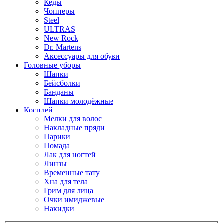
Кеды
Чопперы
Steel
ULTRAS
New Rock
Dr. Martens
Аксессуары для обуви
Головные уборы
Шапки
Бейсболки
Банданы
Шапки молодёжные
Косплей
Мелки для волос
Накладные пряди
Парики
Помада
Лак для ногтей
Линзы
Временные тату
Хна для тела
Грим для лица
Очки имиджевые
Накидки