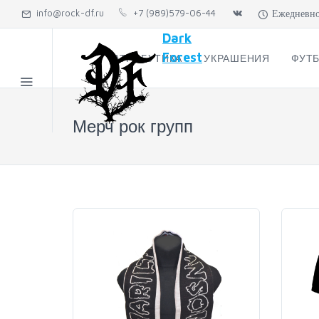
info@rock-df.ru
+7 (989)579-06-44
Ежедневно: 
Dark
Forest
АТРИБУТИКА
УКРАШЕНИЯ
ФУТБ
Мерч рок групп