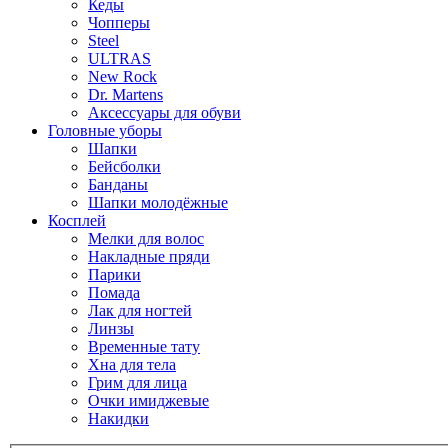
Кеды
Чопперы
Steel
ULTRAS
New Rock
Dr. Martens
Аксессуары для обуви
Головные уборы
Шапки
Бейсболки
Банданы
Шапки молодёжные
Косплей
Мелки для волос
Накладные пряди
Парики
Помада
Лак для ногтей
Линзы
Временные тату
Хна для тела
Грим для лица
Очки имиджевые
Накидки