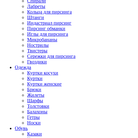
Спирали
Лабреты
Кольца для пирсинга
Штанги
Индастриал пирсинг
Пирсинг обманки
Иглы для пирсинга
Микробананы
Нострилы
Твистеры
Сережки для пирсинга
Гвоздики
Одежда
Куртки косухи
Куртки
Куртки женские
Брюки
Жилеты
Шарфы
Толстовки
Балахоны
Гетры
Носки
Обувь
Казаки