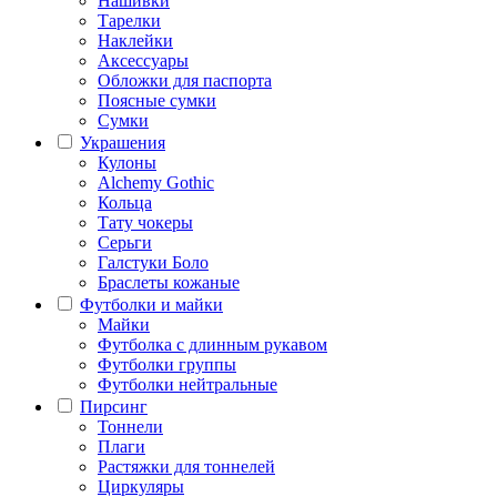
Нашивки
Тарелки
Наклейки
Аксессуары
Обложки для паспорта
Поясные сумки
Сумки
Украшения
Кулоны
Alchemy Gothic
Кольца
Тату чокеры
Серьги
Галстуки Боло
Браслеты кожаные
Футболки и майки
Майки
Футболка с длинным рукавом
Футболки группы
Футболки нейтральные
Пирсинг
Тоннели
Плаги
Растяжки для тоннелей
Циркуляры