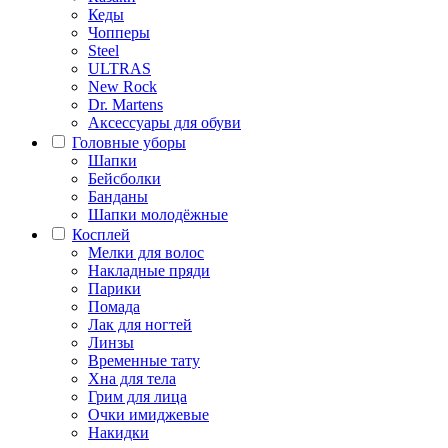
Кеды
Чопперы
Steel
ULTRAS
New Rock
Dr. Martens
Аксессуары для обуви
Головные уборы
Шапки
Бейсболки
Банданы
Шапки молодёжные
Косплей
Мелки для волос
Накладные пряди
Парики
Помада
Лак для ногтей
Линзы
Временные тату
Хна для тела
Грим для лица
Очки имиджевые
Накидки