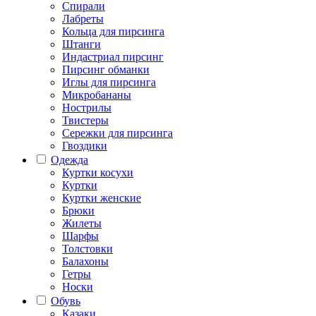
Спирали
Лабреты
Кольца для пирсинга
Штанги
Индастриал пирсинг
Пирсинг обманки
Иглы для пирсинга
Микробананы
Нострилы
Твистеры
Сережки для пирсинга
Гвоздики
Одежда
Куртки косухи
Куртки
Куртки женские
Брюки
Жилеты
Шарфы
Толстовки
Балахоны
Гетры
Носки
Обувь
Казаки