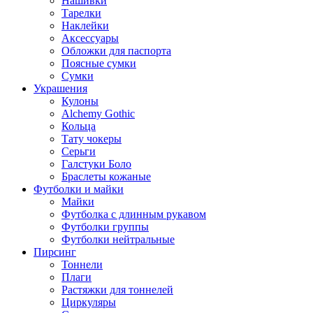
Нашивки
Тарелки
Наклейки
Аксессуары
Обложки для паспорта
Поясные сумки
Сумки
Украшения
Кулоны
Alchemy Gothic
Кольца
Тату чокеры
Серьги
Галстуки Боло
Браслеты кожаные
Футболки и майки
Майки
Футболка с длинным рукавом
Футболки группы
Футболки нейтральные
Пирсинг
Тоннели
Плаги
Растяжки для тоннелей
Циркуляры